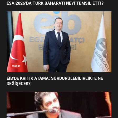
AYVALIK SU MİRASI İÇİN
Ayvalık
HAREKETE GEÇİYOR: GÖZLER
BULUŞMADA
1
AYVALIK SU MİRASI İÇİN HAREKETE GEÇİYOR:
GÖZLER BULUŞMADA
ESA 2026’DA TÜRK BAHARATI
NEYİ TEMSİL ETTİ?
2
EİB’DE KRİTİK ATAMA:
SÜRDÜRÜLEBİLİRLİKTE NE
DEĞİŞECEK?
3
Haber
ESA 2026’DA TÜRK BAHARATI NEYİ TEMSİL ETTİ?
EDREMİT’İN GURURU TÜRKİYE