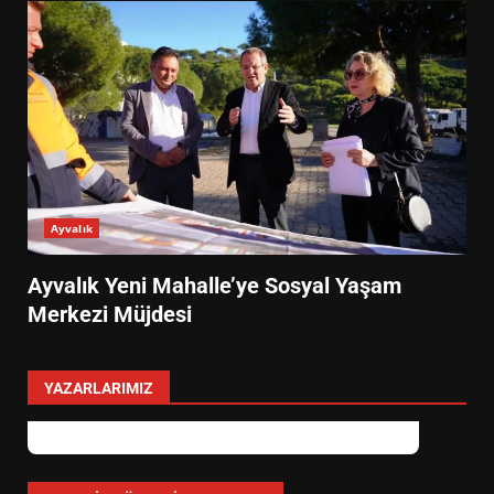
Ayvalık
Ayvalık Yeni Mahalle’ye Sosyal Yaşam
Merkezi Müjdesi
YAZARLARIMIZ
Özlem Özkan
Anayasa 66: Vatandaşlık mı, Etnik
Tanım mı?