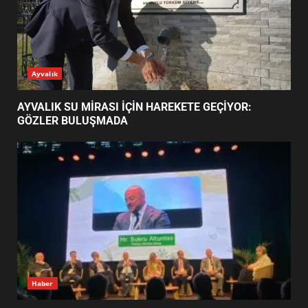
EDREMİT’İN GURURU TÜRKİYE
FİNALİNDE NE BAŞARDI?
4
BALIKESİR MÜZELERİNDE SÜRE
UZATILDI: NE DEĞİŞTİ?
5
BURHANİYE SATRANÇ
TURNUVASI KAYITLARI NEYİ
GÜNÜN OKUNANLARI
DEĞİŞTİRİYOR?
6
BURHANİYE BELEDİYESPOR’DA
YENİ YÖNETİM NASIL
ŞEKİLLENDİ?
7