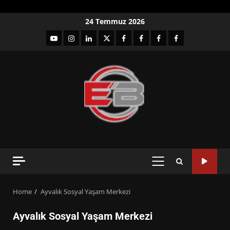
Skip
24 Temmuz 2026
to
YouTube
Instagram
LinkedIn
twitter
facebook-
Facebook-
Facebook-
Facebook-
content
1
2
3
Grup
PRIMARY
MENU
Home
Ayvalık Sosyal Yaşam Merkezi
Ayvalık Sosyal Yaşam Merkezi