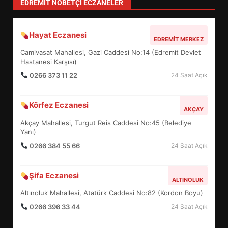
TÜM YAZILARI »
Sevgi Seçen
Zihin Yönetimi Hayatı Nasıl Değiştirir?
İşte O Sır
TÜM YAZILARI »
levent mercan
Depremde En Büyük Tehlike: Panik!
TÜM YAZILARI »
yonetim
AYVALIK SU MİRASI İÇİN HAREKETE
GEÇİYOR: GÖZLER BULUŞMADA
TÜM YAZILARI »
EİB’DE KRİTİK ATAMA:
SÜRDÜRÜLEBİLİRLİKTE NE
DEĞİŞECEK?
3
EDREMIT NÖBETÇI ECZANELER