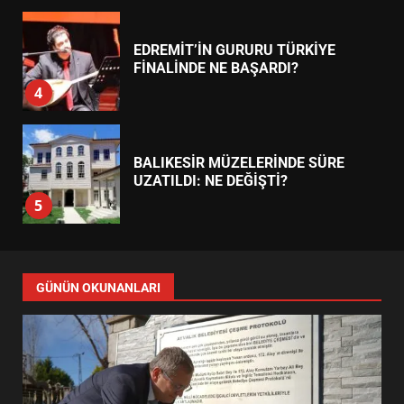
7
TREND HABERLER
AYVALIK SU MİRASI İÇİN
HAREKETE GEÇİYOR: GÖZLER
BULUŞMADA
1
ESA 2026’DA TÜRK BAHARATI
NEYİ TEMSİL ETTİ?
2
EİB’DE KRİTİK ATAMA:
SÜRDÜRÜLEBİLİRLİKTE NE
DEĞİŞECEK?
3