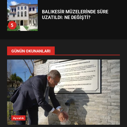
EDREMİT’İN GURURU TÜRKİYE
FİNALİNDE NE BAŞARDI?
4
BALIKESİR MÜZELERİNDE SÜRE
UZATILDI: NE DEĞİŞTİ?
5
BURHANİYE SATRANÇ
TURNUVASI KAYITLARI NEYİ
GÜNÜN OKUNANLARI
DEĞİŞTİRİYOR?
6
BURHANİYE BELEDİYESPOR’DA
YENİ YÖNETİM NASIL
ŞEKİLLENDİ?
7