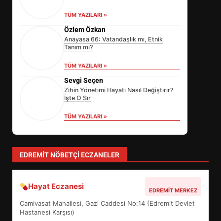
TÜM YAZILARI »
Özlem Özkan
Anayasa 66: Vatandaşlık mı, Etnik
Tanım mı?
TÜM YAZILARI »
Sevgi Seçen
Zihin Yönetimi Hayatı Nasıl Değiştirir?
İşte O Sır
TÜM YAZILARI »
yonetim
AYVALIK SU MİRASI İÇİN HAREKETE
GEÇİYOR: GÖZLER BULUŞMADA
TÜM YAZILARI »
EİB’DE KRİTİK ATAMA:
SÜRDÜRÜLEBİLİRLİKTE NE
DEĞİŞECEK?
3
EDREMIT NÖBETÇI ECZANELER