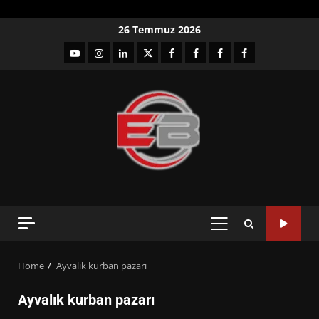
Skip
26 Temmuz 2026
to
YouTube
Instagram
LinkedIn
twitter
facebook-
Facebook-
Facebook-
Facebook-
content
1
2
3
Grup
PRIMARY
MENU
Home
Ayvalık kurban pazarı
Ayvalık kurban pazarı