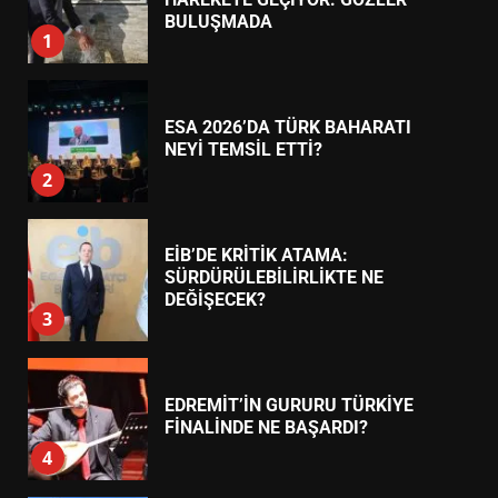
7
TREND HABERLER
AYVALIK SU MİRASI İÇİN
HAREKETE GEÇİYOR: GÖZLER
BULUŞMADA
1
ESA 2026’DA TÜRK BAHARATI
NEYİ TEMSİL ETTİ?
2
EİB’DE KRİTİK ATAMA:
SÜRDÜRÜLEBİLİRLİKTE NE
DEĞİŞECEK?
3