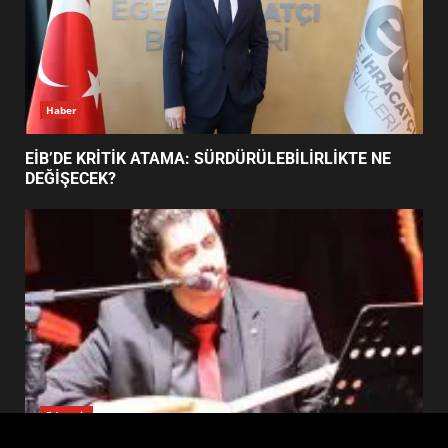
FİNALİNDE NE BAŞARDI?
4
BALIKESİR MÜZELERİNDE SÜRE
UZATILDI: NE DEĞİŞTİ?
5
Haber
BURHANİYE SATRANÇ
TURNUVASI KAYITLARI NEYİ
EİB’DE KRİTİK ATAMA: SÜRDÜRÜLEBİLİRLİKTE NE
DEĞİŞTİRİYOR?
DEĞİŞECEK?
6
BURHANİYE BELEDİYESPOR’DA
YENİ YÖNETİM NASIL
ŞEKİLLENDİ?
7