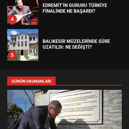
EDREMİT’İN GURURU TÜRKİYE
FİNALİNDE NE BAŞARDI?
4
BALIKESİR MÜZELERİNDE SÜRE
UZATILDI: NE DEĞİŞTİ?
5
BURHANİYE SATRANÇ
TURNUVASI KAYITLARI NEYİ
GÜNÜN OKUNANLARI
DEĞİŞTİRİYOR?
6
BURHANİYE BELEDİYESPOR’DA
YENİ YÖNETİM NASIL
ŞEKİLLENDİ?
7