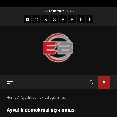
Skip
26 Temmuz 2026
to
YouTube
Instagram
LinkedIn
twitter
facebook-
Facebook-
Facebook-
Facebook-
content
1
2
3
Grup
PRIMARY
MENU
Home
Ayvalık demokrasi açıklaması
Ayvalık demokrasi açıklaması