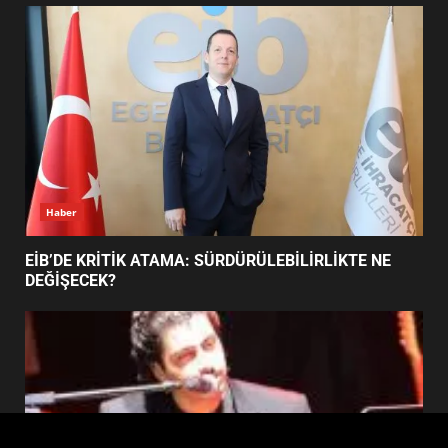
FİNALİNDE NE BAŞARDI?
4
BALIKESİR MÜZELERİNDE SÜRE
UZATILDI: NE DEĞİŞTİ?
5
Haber
BURHANİYE SATRANÇ
TURNUVASI KAYITLARI NEYİ
EİB’DE KRİTİK ATAMA: SÜRDÜRÜLEBİLİRLİKTE NE
DEĞİŞTİRİYOR?
DEĞİŞECEK?
6
BURHANİYE BELEDİYESPOR’DA
YENİ YÖNETİM NASIL
ŞEKİLLENDİ?
7