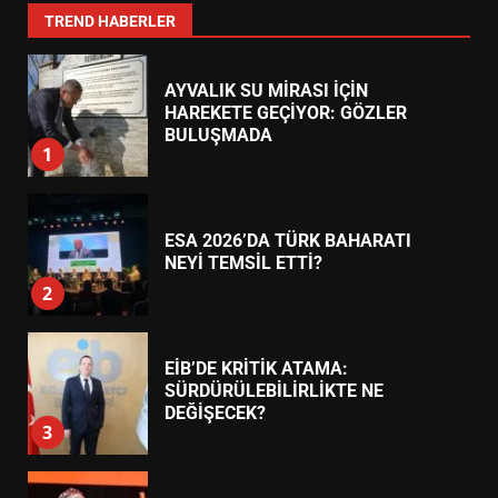
7
TREND HABERLER
AYVALIK SU MİRASI İÇİN
HAREKETE GEÇİYOR: GÖZLER
BULUŞMADA
1
ESA 2026’DA TÜRK BAHARATI
NEYİ TEMSİL ETTİ?
2
EİB’DE KRİTİK ATAMA:
SÜRDÜRÜLEBİLİRLİKTE NE
DEĞİŞECEK?
3