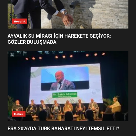
AYVALIK SU MİRASI İÇİN
Ayvalık
HAREKETE GEÇİYOR: GÖZLER
BULUŞMADA
1
AYVALIK SU MİRASI İÇİN HAREKETE GEÇİYOR:
GÖZLER BULUŞMADA
ESA 2026’DA TÜRK BAHARATI
NEYİ TEMSİL ETTİ?
2
EİB’DE KRİTİK ATAMA:
SÜRDÜRÜLEBİLİRLİKTE NE
DEĞİŞECEK?
3
Haber
ESA 2026’DA TÜRK BAHARATI NEYİ TEMSİL ETTİ?
EDREMİT’İN GURURU TÜRKİYE