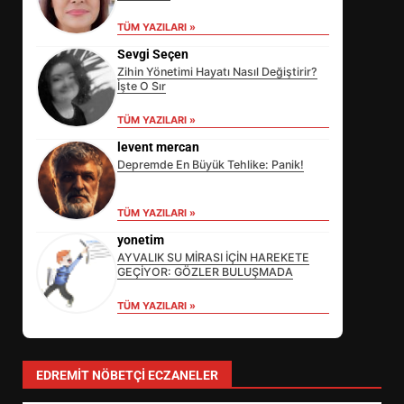
TÜM YAZILARI »
Sevgi Seçen
Zihin Yönetimi Hayatı Nasıl Değiştirir?
İşte O Sır
TÜM YAZILARI »
levent mercan
Depremde En Büyük Tehlike: Panik!
TÜM YAZILARI »
yonetim
AYVALIK SU MİRASI İÇİN HAREKETE
GEÇİYOR: GÖZLER BULUŞMADA
TÜM YAZILARI »
EİB’DE KRİTİK ATAMA:
SÜRDÜRÜLEBİLİRLİKTE NE
DEĞİŞECEK?
3
EDREMIT NÖBETÇI ECZANELER