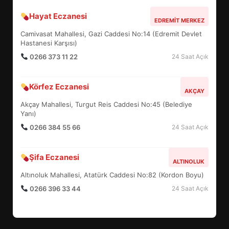
Hayat Eczanesi
EDREMİT’İN GURURU TÜRKİYE
EDREMIT MERKEZ
FİNALİNDE NE BAŞARDI?
Camivasat Mahallesi, Gazi Caddesi No:14 (Edremit Devlet
4
Hastanesi Karşısı)
0266 373 11 22
24 Saat Açık
BALIKESİR MÜZELERİNDE SÜRE
Körfez Eczanesi
AKÇAY
UZATILDI: NE DEĞİŞTİ?
Akçay Mahallesi, Turgut Reis Caddesi No:45 (Belediye
5
Yanı)
0266 384 55 66
24 Saat Açık
BURHANİYE SATRANÇ
TURNUVASI KAYITLARI NEYİ
Şifa Eczanesi
ALTINOLUK
DEĞİŞTİRİYOR?
6
Altınoluk Mahallesi, Atatürk Caddesi No:82 (Kordon Boyu)
0266 396 33 44
24 Saat Açık
BURHANİYE BELEDİYESPOR’DA
YENİ YÖNETİM NASIL
ŞEKİLLENDİ?