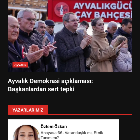
Ayvalık
Ayvalık Demokrasi açıklaması:
Başkanlardan sert tepki
YAZARLARIMIZ
Özlem Özkan
Anayasa 66: Vatandaşlık mı, Etnik
Tanım mı?