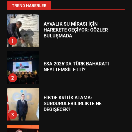
7
TREND HABERLER
AYVALIK SU MİRASI İÇİN
HAREKETE GEÇİYOR: GÖZLER
BULUŞMADA
1
ESA 2026’DA TÜRK BAHARATI
NEYİ TEMSİL ETTİ?
2
EİB’DE KRİTİK ATAMA:
SÜRDÜRÜLEBİLİRLİKTE NE
DEĞİŞECEK?
3