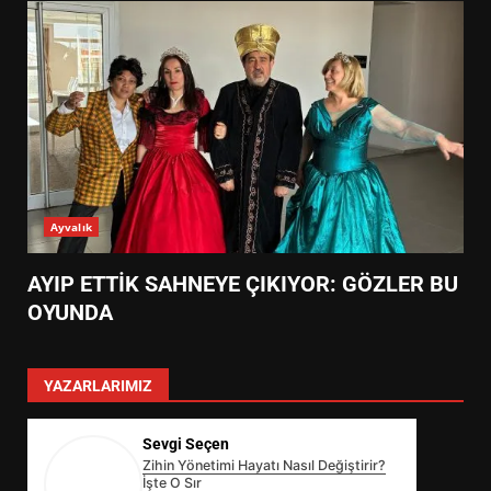
Ayvalık
AYIP ETTİK SAHNEYE ÇIKIYOR: GÖZLER BU
OYUNDA
YAZARLARIMIZ
Sevgi Seçen
Zihin Yönetimi Hayatı Nasıl Değiştirir?
İşte O Sır