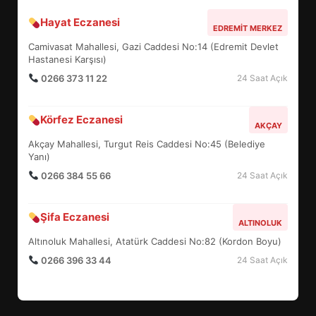
Hayat Eczanesi
EDREMİT’İN GURURU TÜRKİYE
EDREMIT MERKEZ
FİNALİNDE NE BAŞARDI?
Camivasat Mahallesi, Gazi Caddesi No:14 (Edremit Devlet
4
Hastanesi Karşısı)
0266 373 11 22
24 Saat Açık
BALIKESİR MÜZELERİNDE SÜRE
Körfez Eczanesi
AKÇAY
UZATILDI: NE DEĞİŞTİ?
Akçay Mahallesi, Turgut Reis Caddesi No:45 (Belediye
5
Yanı)
0266 384 55 66
24 Saat Açık
BURHANİYE SATRANÇ
TURNUVASI KAYITLARI NEYİ
Şifa Eczanesi
ALTINOLUK
DEĞİŞTİRİYOR?
6
Altınoluk Mahallesi, Atatürk Caddesi No:82 (Kordon Boyu)
0266 396 33 44
24 Saat Açık
BURHANİYE BELEDİYESPOR’DA
YENİ YÖNETİM NASIL
ŞEKİLLENDİ?