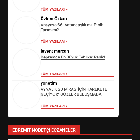
TÜM YAZILARI »
Özlem Özkan
Anayasa 66: Vatandaşlık mı, Etnik
Tanım mı?
TÜM YAZILARI »
levent mercan
Depremde En Büyük Tehlike: Panik!
TÜM YAZILARI »
yonetim
AYVALIK SU MİRASI İÇİN HAREKETE
GEÇİYOR: GÖZLER BULUŞMADA
TÜM YAZILARI »
EİB’DE KRİTİK ATAMA:
SÜRDÜRÜLEBİLİRLİKTE NE
DEĞİŞECEK?
3
EDREMIT NÖBETÇI ECZANELER