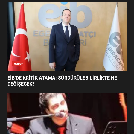
FİNALİNDE NE BAŞARDI?
4
BALIKESİR MÜZELERİNDE SÜRE
UZATILDI: NE DEĞİŞTİ?
5
Haber
BURHANİYE SATRANÇ
TURNUVASI KAYITLARI NEYİ
EİB’DE KRİTİK ATAMA: SÜRDÜRÜLEBİLİRLİKTE NE
DEĞİŞTİRİYOR?
DEĞİŞECEK?
6
BURHANİYE BELEDİYESPOR’DA
YENİ YÖNETİM NASIL
ŞEKİLLENDİ?
7