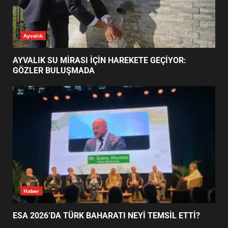
AYVALIK SU MİRASI İÇİN
Ayvalık
HAREKETE GEÇİYOR: GÖZLER
BULUŞMADA
1
AYVALIK SU MİRASI İÇİN HAREKETE GEÇİYOR:
GÖZLER BULUŞMADA
ESA 2026’DA TÜRK BAHARATI
NEYİ TEMSİL ETTİ?
2
EİB’DE KRİTİK ATAMA:
SÜRDÜRÜLEBİLİRLİKTE NE
DEĞİŞECEK?
3
Haber
ESA 2026’DA TÜRK BAHARATI NEYİ TEMSİL ETTİ?
EDREMİT’İN GURURU TÜRKİYE