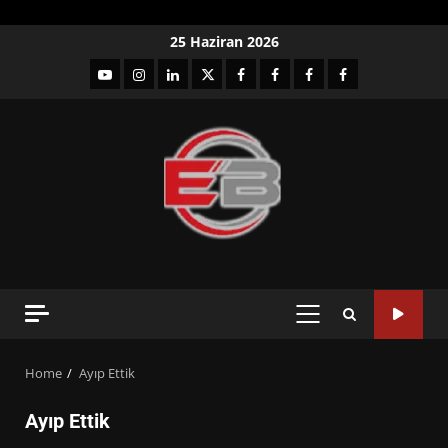
Skip
25 Haziran 2026
to
YouTube
Instagram
LinkedIn
twitter
facebook-
Facebook-
Facebook-
Facebook-
content
1
2
3
Grup
PRIMARY
MENU
Home
Ayıp Ettik
Ayıp Ettik