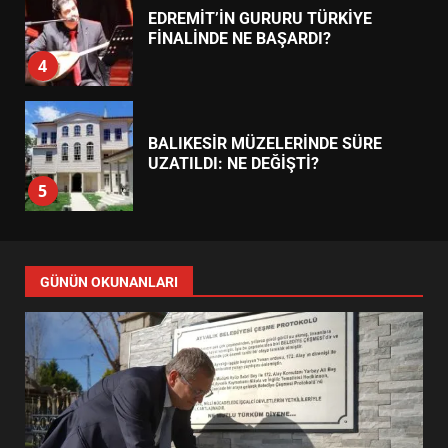
EDREMİT’İN GURURU TÜRKİYE
FİNALİNDE NE BAŞARDI?
4
BALIKESİR MÜZELERİNDE SÜRE
UZATILDI: NE DEĞİŞTİ?
5
BURHANİYE SATRANÇ
TURNUVASI KAYITLARI NEYİ
GÜNÜN OKUNANLARI
DEĞİŞTİRİYOR?
6
BURHANİYE BELEDİYESPOR’DA
YENİ YÖNETİM NASIL
ŞEKİLLENDİ?
7