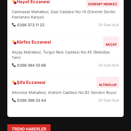
Hayat Eczanesi
BALIKESİR MÜZELERİNDE SÜRE
EDREMIT MERKEZ
UZATILDI: NE DEĞİŞTİ?
Camivasat Mahallesi, Gazi Caddesi No:14 (Edremit Devlet
4
Hastanesi Karşısı)
0266 373 11 22
24 Saat Açık
BURHANİYE SATRANÇ
Körfez Eczanesi
TURNUVASI KAYITLARI NEYİ
AKÇAY
DEĞİŞTİRİYOR?
Akçay Mahallesi, Turgut Reis Caddesi No:45 (Belediye
5
Yanı)
0266 384 55 66
24 Saat Açık
BURHANİYE BELEDİYESPOR’DA
YENİ YÖNETİM NASIL
Şifa Eczanesi
ALTINOLUK
ŞEKİLLENDİ?
6
Altınoluk Mahallesi, Atatürk Caddesi No:82 (Kordon Boyu)
0266 396 33 44
24 Saat Açık
BURHANİYE’DE FEN İŞLERİNDEN
DEV HAREKET: NELER
YAPILIYOR?
7
TREND HABERLER