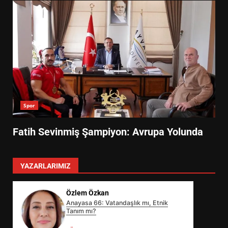
Spor
Fatih Sevinmiş Şampiyon: Avrupa Yolunda
YAZARLARIMIZ
Özlem Özkan
Anayasa 66: Vatandaşlık mı, Etnik
Tanım mı?