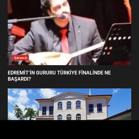
4
BURHANİYE SATRANÇ
TURNUVASI KAYITLARI NEYİ
DEĞİŞTİRİYOR?
5
Edremit
BURHANİYE BELEDİYESPOR’DA
YENİ YÖNETİM NASIL
EDREMİT’İN GURURU TÜRKİYE FİNALİNDE NE
ŞEKİLLENDİ?
BAŞARDI?
6
BURHANİYE’DE FEN İŞLERİNDEN
DEV HAREKET: NELER
YAPILIYOR?
7