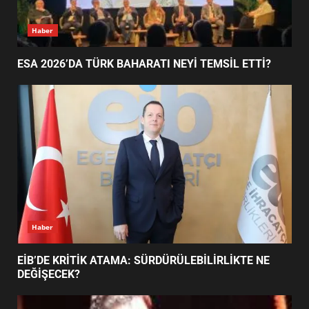
ESA 2026’DA TÜRK BAHARATI
Haber
NEYİ TEMSİL ETTİ?
1
ESA 2026’DA TÜRK BAHARATI NEYİ TEMSİL ETTİ?
EİB’DE KRİTİK ATAMA:
SÜRDÜRÜLEBİLİRLİKTE NE
DEĞİŞECEK?
2
EDREMİT’İN GURURU TÜRKİYE
FİNALİNDE NE BAŞARDI?
Haber
3
EİB’DE KRİTİK ATAMA: SÜRDÜRÜLEBİLİRLİKTE NE
DEĞİŞECEK?
BALIKESİR MÜZELERİNDE SÜRE
UZATILDI: NE DEĞİŞTİ?