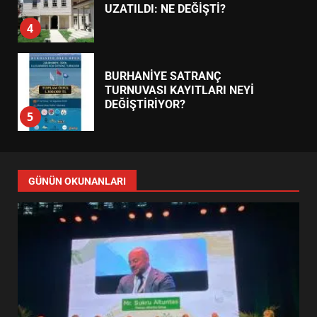
UZATILDI: NE DEĞİŞTİ?
4
BURHANİYE SATRANÇ
TURNUVASI KAYITLARI NEYİ
DEĞİŞTİRİYOR?
5
BURHANİYE BELEDİYESPOR’DA
YENİ YÖNETİM NASIL
GÜNÜN OKUNANLARI
ŞEKİLLENDİ?
6
BURHANİYE’DE FEN İŞLERİNDEN
DEV HAREKET: NELER
YAPILIYOR?
7