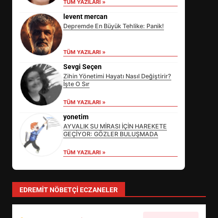
TÜM YAZILARI »
levent mercan
Depremde En Büyük Tehlike: Panik!
TÜM YAZILARI »
Sevgi Seçen
Zihin Yönetimi Hayatı Nasıl Değiştirir?
İşte O Sır
TÜM YAZILARI »
yonetim
AYVALIK SU MİRASI İÇİN HAREKETE
GEÇİYOR: GÖZLER BULUŞMADA
TÜM YAZILARI »
EDREMİT’İN GURURU TÜRKİYE
FİNALİNDE NE BAŞARDI?
3
EDREMIT NÖBETÇI ECZANELER