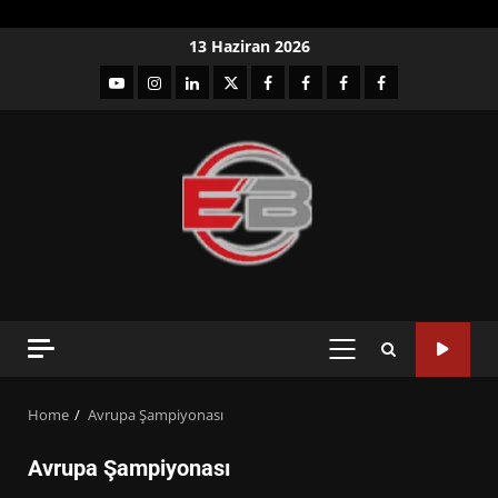
Skip
13 Haziran 2026
to
YouTube
Instagram
LinkedIn
twitter
facebook-
Facebook-
Facebook-
Facebook-
content
1
2
3
Grup
PRIMARY
MENU
Home
Avrupa Şampiyonası
Avrupa Şampiyonası