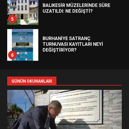
BALIKESİR MÜZELERİNDE SÜRE
UZATILDI: NE DEĞİŞTİ?
5
BURHANİYE SATRANÇ
TURNUVASI KAYITLARI NEYİ
DEĞİŞTİRİYOR?
6
BURHANİYE BELEDİYESPOR’DA
YENİ YÖNETİM NASIL
GÜNÜN OKUNANLARI
ŞEKİLLENDİ?
7
AYVALIK SU MİRASI İÇİN
HAREKETE GEÇİYOR: GÖZLER
BULUŞMADA
1