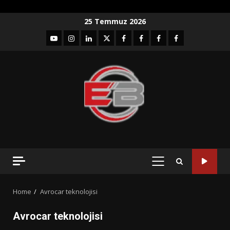
Skip
25 Temmuz 2026
to
YouTube
Instagram
LinkedIn
twitter
facebook-
Facebook-
Facebook-
Facebook-
content
1
2
3
Grup
PRIMARY
MENU
Home
Avrocar teknolojisi
Avrocar teknolojisi