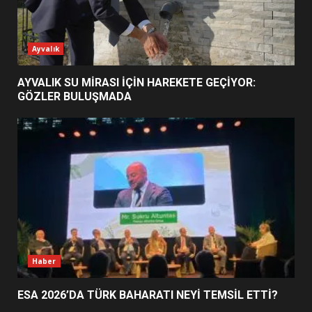
ESA 2026’DA TÜRK BAHARATI
Ayvalık
NEYİ TEMSİL ETTİ?
2
AYVALIK SU MİRASI İÇİN HAREKETE GEÇİYOR:
GÖZLER BULUŞMADA
EİB’DE KRİTİK ATAMA:
SÜRDÜRÜLEBİLİRLİKTE NE
DEĞİŞECEK?
3
EDREMİT’İN GURURU TÜRKİYE
FİNALİNDE NE BAŞARDI?
4
Haber
ESA 2026’DA TÜRK BAHARATI NEYİ TEMSİL ETTİ?
BALIKESİR MÜZELERİNDE SÜRE