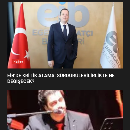
UZATILDI: NE DEĞİŞTİ?
5
BURHANİYE SATRANÇ
TURNUVASI KAYITLARI NEYİ
DEĞİŞTİRİYOR?
6
Haber
BURHANİYE BELEDİYESPOR’DA
YENİ YÖNETİM NASIL
EİB’DE KRİTİK ATAMA: SÜRDÜRÜLEBİLİRLİKTE NE
ŞEKİLLENDİ?
DEĞİŞECEK?
7