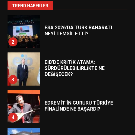
1
TREND HABERLER
ESA 2026’DA TÜRK BAHARATI
NEYİ TEMSİL ETTİ?
2
EİB’DE KRİTİK ATAMA:
SÜRDÜRÜLEBİLİRLİKTE NE
DEĞİŞECEK?
3
EDREMİT’İN GURURU TÜRKİYE
FİNALİNDE NE BAŞARDI?
4