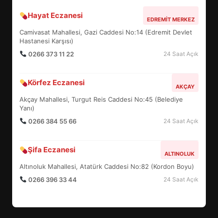
Hayat Eczanesi
BALIKESİR MÜZELERİNDE SÜRE
EDREMIT MERKEZ
UZATILDI: NE DEĞİŞTİ?
Camivasat Mahallesi, Gazi Caddesi No:14 (Edremit Devlet
5
Hastanesi Karşısı)
0266 373 11 22
24 Saat Açık
BURHANİYE SATRANÇ
Körfez Eczanesi
TURNUVASI KAYITLARI NEYİ
AKÇAY
DEĞİŞTİRİYOR?
Akçay Mahallesi, Turgut Reis Caddesi No:45 (Belediye
6
Yanı)
0266 384 55 66
24 Saat Açık
BURHANİYE BELEDİYESPOR’DA
YENİ YÖNETİM NASIL
Şifa Eczanesi
ALTINOLUK
ŞEKİLLENDİ?
7
Altınoluk Mahallesi, Atatürk Caddesi No:82 (Kordon Boyu)
0266 396 33 44
24 Saat Açık
AYVALIK SU MİRASI İÇİN
HAREKETE GEÇİYOR: GÖZLER
BULUŞMADA