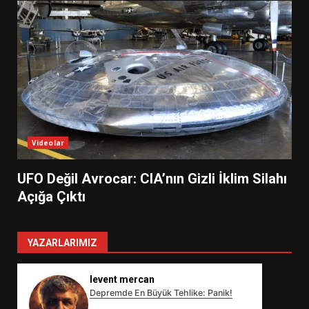
Videolar
UFO Değil Avrocar: CIA’nın Gizli İklim Silahı
Açığa Çıktı
YAZARLARIMIZ
levent mercan
Depremde En Büyük Tehlike: Panik!