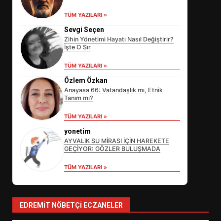
TÜM YAZILARI »
Sevgi Seçen
Zihin Yönetimi Hayatı Nasıl Değiştirir?
İşte O Sır
TÜM YAZILARI »
Özlem Özkan
Anayasa 66: Vatandaşlık mı, Etnik
Tanım mı?
EİB’DE KRİTİK ATAMA:
TÜM YAZILARI »
SÜRDÜRÜLEBİLİRLİKTE NE
DEĞİŞECEK?
yonetim
3
AYVALIK SU MİRASI İÇİN HAREKETE
GEÇİYOR: GÖZLER BULUŞMADA
TÜM YAZILARI »
EDREMİT’İN GURURU TÜRKİYE
FİNALİNDE NE BAŞARDI?
4
EDREMIT NÖBETÇI ECZANELER