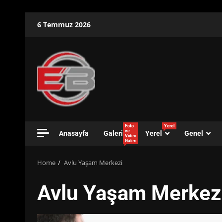
Skip
6 Temmuz 2026
to
content
Foto
Yerel
ve
Anasayfa
Galeri
Yerel
Genel
Video
Galeri
Home
Avlu Yaşam Merkezi
Avlu Yaşam Merkez