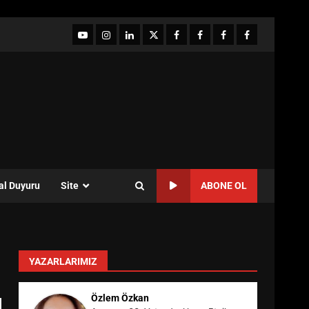
YouTube
Instagram
LinkedIn
twitter
facebook-
Facebook-
Facebook-
Facebook-
1
2
3
Grup
al Duyuru
Site
ABONE OL
YAZARLARIMIZ
Özlem Özkan