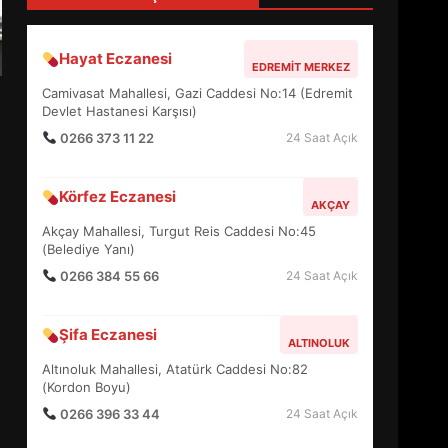
4
Hayat Eczanesi
EDREMIT MERKEZ
BALIKESİR MÜZELERİNDE
Camivasat Mahallesi, Gazi Caddesi No:14 (Edremit
SÜRE UZATILDI: NE DEĞİŞTİ?
Devlet Hastanesi Karşısı)
5
0266 373 11 22
24 Saat Açık
Körfez Eczanesi
BURHANİYE SATRANÇ
AKÇAY
TURNUVASI KAYITLARI NEYİ
Akçay Mahallesi, Turgut Reis Caddesi No:45
DEĞİŞTİRİYOR?
(Belediye Yanı)
6
0266 384 55 66
24 Saat Açık
BURHANİYE
Şifa Eczanesi
BELEDİYESPOR’DA YENİ
ALTINOLUK
YÖNETİM NASIL ŞEKİLLENDİ?
Altınoluk Mahallesi, Atatürk Caddesi No:82
7
(Kordon Boyu)
0266 396 33 44
24 Saat Açık