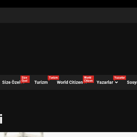
Size
Turizm
World
Yazarlar
Özel
Citizen
Size Özel
Turizm
World Citizen
Yazarlar
Sosy
i