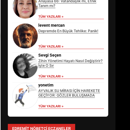
Anayasa 66: Vatandaşlık mı, Etnik
Tanım mı?
TÜM YAZILARI »
levent mercan
Depremde En Büyük Tehlike: Panik!
TÜM YAZILARI »
Sevgi Seçen
Zihin Yönetimi Hayatı Nasıl Değiştirir?
İşte O Sır
TÜM YAZILARI »
EİB’DE KRİTİK ATAMA:
SÜRDÜRÜLEBİLİRLİKTE NE
yonetim
DEĞİŞECEK?
AYVALIK SU MİRASI İÇİN HAREKETE
3
GEÇİYOR: GÖZLER BULUŞMADA
TÜM YAZILARI »
EDREMİT’İN GURURU TÜRKİYE
FİNALİNDE NE BAŞARDI?
EDREMIT NÖBETÇI ECZANELER