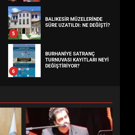
BALIKESİR MÜZELERİNDE
SÜRE UZATILDI: NE DEĞİŞTİ?
5
BURHANİYE SATRANÇ
TURNUVASI KAYITLARI NEYİ
DEĞİŞTİRİYOR?
6
BURHANİYE
BELEDİYESPOR’DA YENİ
YÖNETİM NASIL ŞEKİLLENDİ?
7
AYVALIK SU MİRASI İÇİN