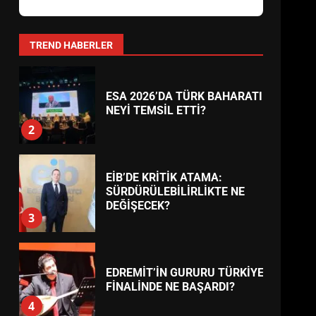
AYVALIK SU MİRASI İÇİN
HAREKETE GEÇİYOR: GÖZLER
BULUŞMADA
1
TREND HABERLER
ESA 2026’DA TÜRK BAHARATI
NEYİ TEMSİL ETTİ?
2
EİB’DE KRİTİK ATAMA:
SÜRDÜRÜLEBİLİRLİKTE NE
DEĞİŞECEK?
3
EDREMİT’İN GURURU TÜRKİYE
FİNALİNDE NE BAŞARDI?
4