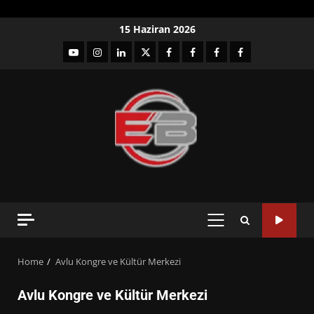
Skip
15 Haziran 2026
to
YouTube
Instagram
LinkedIn
twitter
facebook-
Facebook-
Facebook-
Facebook-
content
1
2
3
Grup
PRIMARY
MENU
Home
Avlu Kongre ve Kültür Merkezi
Avlu Kongre ve Kültür Merkezi