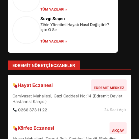
TÜM YAZILARI »
Sevgi Seçen
Zihin Yönetimi Hayatı Nasıl Değiştirir?
İşte O Sır
TÜM YAZILARI »
Özlem Özkan
Anayasa 66: Vatandaşlık mı, Etnik
Tanım mı?
TÜM YAZILARI »
yonetim
AYVALIK SU MİRASI İÇİN HAREKETE
GEÇİYOR: GÖZLER BULUŞMADA
TÜM YAZILARI »
EİB’DE KRİTİK ATAMA:
SÜRDÜRÜLEBİLİRLİKTE NE
DEĞİŞECEK?
3
EDREMIT NÖBETÇI ECZANELER