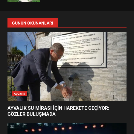
EDREMİT’İN GURURU TÜRKİYE
FİNALİNDE NE BAŞARDI?
4
BALIKESİR MÜZELERİNDE SÜRE
UZATILDI: NE DEĞİŞTİ?
5
BURHANİYE SATRANÇ
TURNUVASI KAYITLARI NEYİ
GÜNÜN OKUNANLARI
DEĞİŞTİRİYOR?
6
BURHANİYE BELEDİYESPOR’DA
YENİ YÖNETİM NASIL
ŞEKİLLENDİ?
7