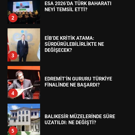
7
TREND HABERLER
AYVALIK SU MİRASI İÇİN
HAREKETE GEÇİYOR: GÖZLER
BULUŞMADA
1
ESA 2026’DA TÜRK BAHARATI
NEYİ TEMSİL ETTİ?
2
EİB’DE KRİTİK ATAMA:
SÜRDÜRÜLEBİLİRLİKTE NE
DEĞİŞECEK?
3