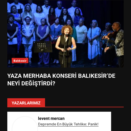
Balıkesir
YAZA MERHABA KONSERİ BALIKESİR’DE
NEYİ DEĞİŞTİRDİ?
YAZARLARIMIZ
levent mercan
Depremde En Büyük Tehlike: Panik!