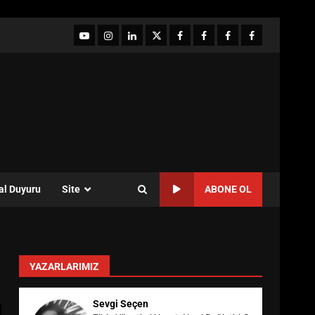
YouTube
Instagram
LinkedIn
twitter
facebook-
Facebook-
Facebook-
Facebook-
1
2
3
Grup
al Duyuru
Site
ABONE OL
YAZARLARIMIZ
Sevgi Seçen