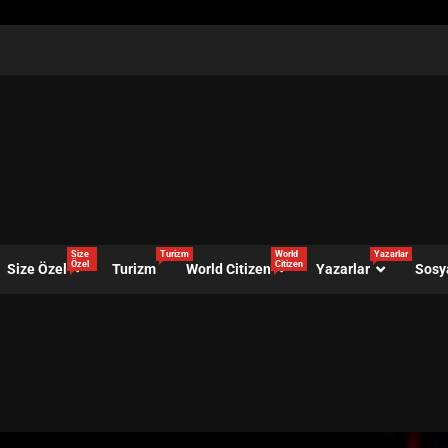
Size
Turizm
World
Yazarlar
Özel
Citizen
Size Özel
Turizm
World Citizen
Yazarlar
Sosy