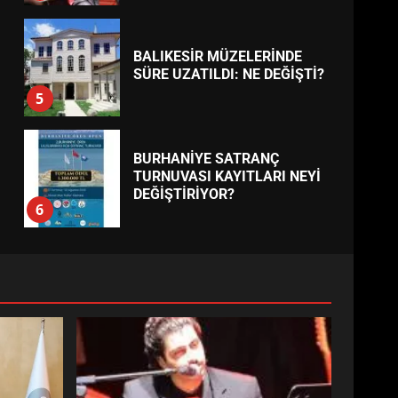
BALIKESİR MÜZELERİNDE
SÜRE UZATILDI: NE DEĞİŞTİ?
5
BURHANİYE SATRANÇ
TURNUVASI KAYITLARI NEYİ
DEĞİŞTİRİYOR?
6
BURHANİYE
BELEDİYESPOR’DA YENİ
YÖNETİM NASIL ŞEKİLLENDİ?
7
AYVALIK SU MİRASI İÇİN