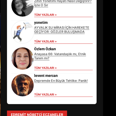
Zihin Yönetimi Hayatı Nasıl Değiştirir?
İşte O Sır
TÜM YAZILARI »
yonetim
AYVALIK SU MİRASI İÇİN HAREKETE
GEÇİYOR: GÖZLER BULUŞMADA
TÜM YAZILARI »
Özlem Özkan
Anayasa 66: Vatandaşlık mı, Etnik
Tanım mı?
TÜM YAZILARI »
EİB’DE KRİTİK ATAMA:
SÜRDÜRÜLEBİLİRLİKTE NE
levent mercan
DEĞİŞECEK?
Depremde En Büyük Tehlike: Panik!
3
TÜM YAZILARI »
EDREMİT’İN GURURU TÜRKİYE
FİNALİNDE NE BAŞARDI?
EDREMIT NÖBETÇI ECZANELER