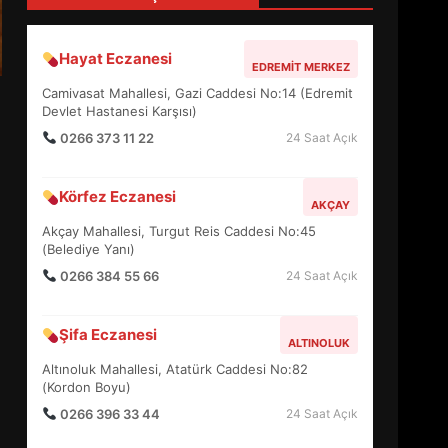
4
Hayat Eczanesi
EDREMIT MERKEZ
BALIKESİR MÜZELERİNDE
Camivasat Mahallesi, Gazi Caddesi No:14 (Edremit
SÜRE UZATILDI: NE DEĞİŞTİ?
Devlet Hastanesi Karşısı)
5
0266 373 11 22
24 Saat Açık
Körfez Eczanesi
BURHANİYE SATRANÇ
AKÇAY
TURNUVASI KAYITLARI NEYİ
Akçay Mahallesi, Turgut Reis Caddesi No:45
DEĞİŞTİRİYOR?
(Belediye Yanı)
6
0266 384 55 66
24 Saat Açık
BURHANİYE
Şifa Eczanesi
BELEDİYESPOR’DA YENİ
ALTINOLUK
YÖNETİM NASIL ŞEKİLLENDİ?
Altınoluk Mahallesi, Atatürk Caddesi No:82
7
(Kordon Boyu)
0266 396 33 44
24 Saat Açık