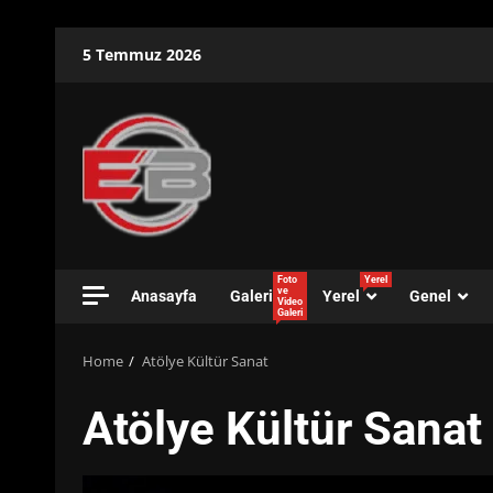
Skip
5 Temmuz 2026
to
content
Foto
Yerel
ve
Anasayfa
Galeri
Yerel
Genel
Video
Galeri
Home
Atölye Kültür Sanat
Atölye Kültür Sanat