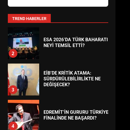
AYVALIK SU MİRASI İÇİN
HAREKETE GEÇİYOR: GÖZLER
BULUŞMADA
1
TREND HABERLER
ESA 2026’DA TÜRK BAHARATI
NEYİ TEMSİL ETTİ?
2
EİB’DE KRİTİK ATAMA:
SÜRDÜRÜLEBİLİRLİKTE NE
DEĞİŞECEK?
3
EDREMİT’İN GURURU TÜRKİYE
FİNALİNDE NE BAŞARDI?
4