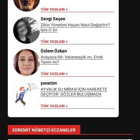
TÜM YAZILARI »
Sevgi Seçen
Zihin Yönetimi Hayatı Nasıl Değiştirir?
İşte O Sır
TÜM YAZILARI »
Özlem Özkan
Anayasa 66: Vatandaşlık mı, Etnik
Tanım mı?
TÜM YAZILARI »
yonetim
AYVALIK SU MİRASI İÇİN HAREKETE
GEÇİYOR: GÖZLER BULUŞMADA
TÜM YAZILARI »
EİB’DE KRİTİK ATAMA:
SÜRDÜRÜLEBİLİRLİKTE NE
DEĞİŞECEK?
3
EDREMIT NÖBETÇI ECZANELER