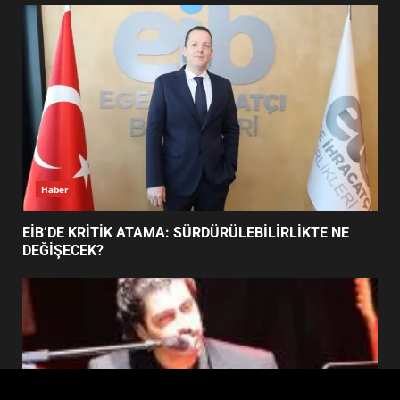
FİNALİNDE NE BAŞARDI?
4
BALIKESİR MÜZELERİNDE SÜRE
UZATILDI: NE DEĞİŞTİ?
5
Haber
BURHANİYE SATRANÇ
TURNUVASI KAYITLARI NEYİ
EİB’DE KRİTİK ATAMA: SÜRDÜRÜLEBİLİRLİKTE NE
DEĞİŞTİRİYOR?
DEĞİŞECEK?
6
BURHANİYE BELEDİYESPOR’DA
YENİ YÖNETİM NASIL
ŞEKİLLENDİ?
7