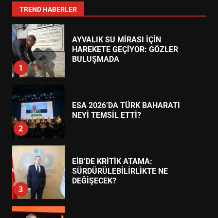
7
TREND HABERLER
AYVALIK SU MİRASI İÇİN
HAREKETE GEÇİYOR: GÖZLER
BULUŞMADA
1
ESA 2026’DA TÜRK BAHARATI
NEYİ TEMSİL ETTİ?
2
EİB’DE KRİTİK ATAMA:
SÜRDÜRÜLEBİLİRLİKTE NE
DEĞİŞECEK?
3