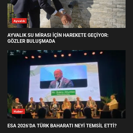
AYVALIK SU MİRASI İÇİN
Ayvalık
HAREKETE GEÇİYOR: GÖZLER
BULUŞMADA
1
AYVALIK SU MİRASI İÇİN HAREKETE GEÇİYOR:
GÖZLER BULUŞMADA
ESA 2026’DA TÜRK BAHARATI
NEYİ TEMSİL ETTİ?
2
EİB’DE KRİTİK ATAMA:
SÜRDÜRÜLEBİLİRLİKTE NE
DEĞİŞECEK?
3
Haber
ESA 2026’DA TÜRK BAHARATI NEYİ TEMSİL ETTİ?
EDREMİT’İN GURURU TÜRKİYE