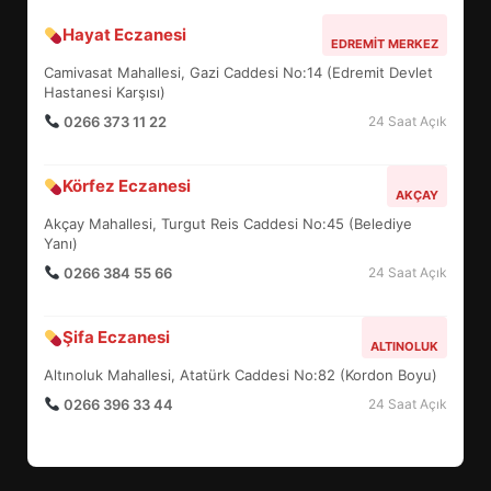
Hayat Eczanesi
EDREMİT’İN GURURU TÜRKİYE
EDREMIT MERKEZ
FİNALİNDE NE BAŞARDI?
Camivasat Mahallesi, Gazi Caddesi No:14 (Edremit Devlet
4
Hastanesi Karşısı)
0266 373 11 22
24 Saat Açık
BALIKESİR MÜZELERİNDE SÜRE
Körfez Eczanesi
AKÇAY
UZATILDI: NE DEĞİŞTİ?
Akçay Mahallesi, Turgut Reis Caddesi No:45 (Belediye
5
Yanı)
0266 384 55 66
24 Saat Açık
BURHANİYE SATRANÇ
TURNUVASI KAYITLARI NEYİ
Şifa Eczanesi
ALTINOLUK
DEĞİŞTİRİYOR?
6
Altınoluk Mahallesi, Atatürk Caddesi No:82 (Kordon Boyu)
0266 396 33 44
24 Saat Açık
BURHANİYE BELEDİYESPOR’DA
YENİ YÖNETİM NASIL
ŞEKİLLENDİ?