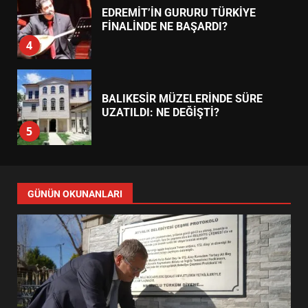
EDREMİT’İN GURURU TÜRKİYE
FİNALİNDE NE BAŞARDI?
4
BALIKESİR MÜZELERİNDE SÜRE
UZATILDI: NE DEĞİŞTİ?
5
BURHANİYE SATRANÇ
TURNUVASI KAYITLARI NEYİ
GÜNÜN OKUNANLARI
DEĞİŞTİRİYOR?
6
BURHANİYE BELEDİYESPOR’DA
YENİ YÖNETİM NASIL
ŞEKİLLENDİ?
7