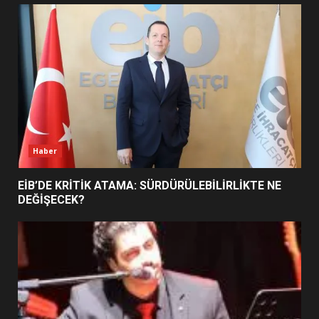
UZATILDI: NE DEĞİŞTİ?
5
BURHANİYE SATRANÇ
TURNUVASI KAYITLARI NEYİ
DEĞİŞTİRİYOR?
6
Haber
BURHANİYE BELEDİYESPOR’DA
YENİ YÖNETİM NASIL
EİB’DE KRİTİK ATAMA: SÜRDÜRÜLEBİLİRLİKTE NE
ŞEKİLLENDİ?
DEĞİŞECEK?
7