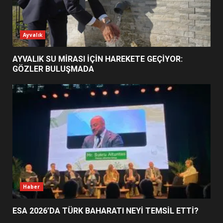
ESA 2026’DA TÜRK BAHARATI
Ayvalık
NEYİ TEMSİL ETTİ?
2
AYVALIK SU MİRASI İÇİN HAREKETE GEÇİYOR:
GÖZLER BULUŞMADA
EİB’DE KRİTİK ATAMA:
SÜRDÜRÜLEBİLİRLİKTE NE
DEĞİŞECEK?
3
EDREMİT’İN GURURU TÜRKİYE
FİNALİNDE NE BAŞARDI?
4
Haber
ESA 2026’DA TÜRK BAHARATI NEYİ TEMSİL ETTİ?
BALIKESİR MÜZELERİNDE SÜRE