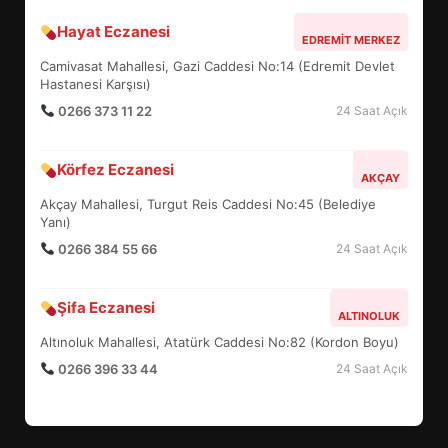
Hayat Eczanesi
BALIKESİR MÜZELERİNDE SÜRE
EDREMIT MERKEZ
UZATILDI: NE DEĞİŞTİ?
Camivasat Mahallesi, Gazi Caddesi No:14 (Edremit Devlet
5
Hastanesi Karşısı)
0266 373 11 22
24 Saat Açık
BURHANİYE SATRANÇ
Körfez Eczanesi
TURNUVASI KAYITLARI NEYİ
AKÇAY
DEĞİŞTİRİYOR?
Akçay Mahallesi, Turgut Reis Caddesi No:45 (Belediye
6
Yanı)
0266 384 55 66
24 Saat Açık
BURHANİYE BELEDİYESPOR’DA
YENİ YÖNETİM NASIL
Şifa Eczanesi
ALTINOLUK
ŞEKİLLENDİ?
7
Altınoluk Mahallesi, Atatürk Caddesi No:82 (Kordon Boyu)
0266 396 33 44
24 Saat Açık
AYVALIK SU MİRASI İÇİN
HAREKETE GEÇİYOR: GÖZLER
BULUŞMADA