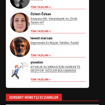
TÜM YAZILARI »
Özlem Özkan
Anayasa 66: Vatandaşlık mı, Etnik
Tanım mı?
TÜM YAZILARI »
levent mercan
Depremde En Büyük Tehlike: Panik!
EİB’DE KRİTİK ATAMA:
TÜM YAZILARI »
SÜRDÜRÜLEBİLİRLİKTE NE
DEĞİŞECEK?
yonetim
3
AYVALIK SU MİRASI İÇİN HAREKETE
GEÇİYOR: GÖZLER BULUŞMADA
TÜM YAZILARI »
EDREMİT’İN GURURU TÜRKİYE
FİNALİNDE NE BAŞARDI?
4
EDREMIT NÖBETÇI ECZANELER