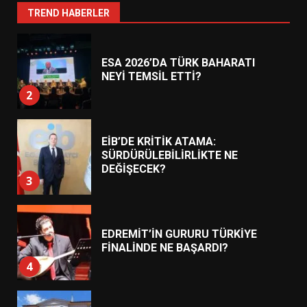
1
TREND HABERLER
ESA 2026’DA TÜRK BAHARATI
NEYİ TEMSİL ETTİ?
2
EİB’DE KRİTİK ATAMA:
SÜRDÜRÜLEBİLİRLİKTE NE
DEĞİŞECEK?
3
EDREMİT’İN GURURU TÜRKİYE
FİNALİNDE NE BAŞARDI?
4