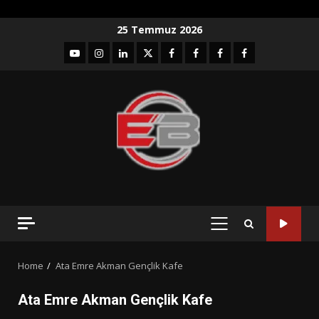
Skip
25 Temmuz 2026
to
YouTube
Instagram
LinkedIn
twitter
facebook-
Facebook-
Facebook-
Facebook-
content
1
2
3
Grup
PRIMARY
MENU
Home
Ata Emre Akman Gençlik Kafe
Ata Emre Akman Gençlik Kafe