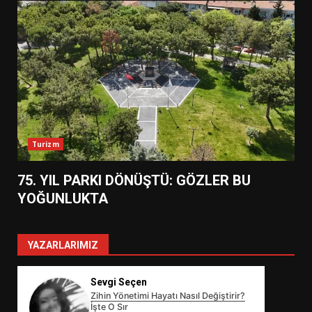
Turizm
75. YIL PARKI DÖNÜŞTÜ: GÖZLER BU
YOĞUNLUKTA
YAZARLARIMIZ
Sevgi Seçen
Zihin Yönetimi Hayatı Nasıl Değiştirir?
İşte O Sır