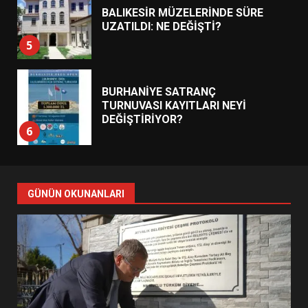
BALIKESİR MÜZELERİNDE SÜRE
UZATILDI: NE DEĞİŞTİ?
5
BURHANİYE SATRANÇ
TURNUVASI KAYITLARI NEYİ
DEĞİŞTİRİYOR?
6
BURHANİYE BELEDİYESPOR’DA
YENİ YÖNETİM NASIL
GÜNÜN OKUNANLARI
ŞEKİLLENDİ?
7
AYVALIK SU MİRASI İÇİN
HAREKETE GEÇİYOR: GÖZLER
BULUŞMADA
1