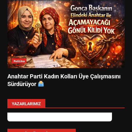
Politika
Anahtar Parti Kadın Kolları Üye Çalışmasını
Sürdürüyor
YAZARLARIMIZ
Özlem Özkan
Anayasa 66: Vatandaşlık mı, Etnik
Tanım mı?