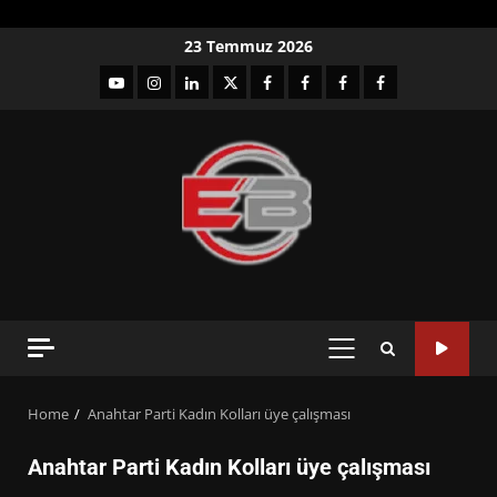
Skip
23 Temmuz 2026
to
YouTube
Instagram
LinkedIn
twitter
facebook-
Facebook-
Facebook-
Facebook-
content
1
2
3
Grup
PRIMARY
MENU
Home
Anahtar Parti Kadın Kolları üye çalışması
Anahtar Parti Kadın Kolları üye çalışması