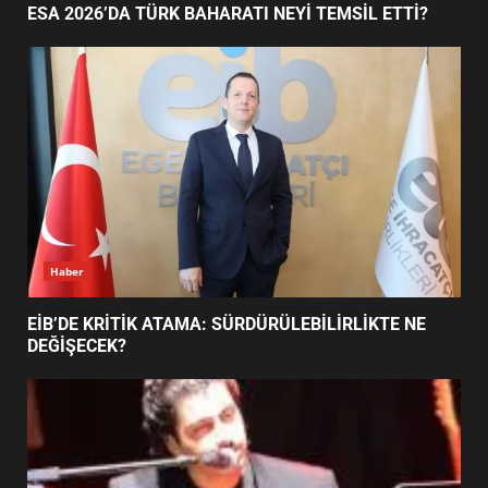
EİB’DE KRİTİK ATAMA:
SÜRDÜRÜLEBİLİRLİKTE NE
DEĞİŞECEK?
3
Haber
ESA 2026’DA TÜRK BAHARATI NEYİ TEMSİL ETTİ?
EDREMİT’İN GURURU TÜRKİYE
FİNALİNDE NE BAŞARDI?
4
BALIKESİR MÜZELERİNDE SÜRE
UZATILDI: NE DEĞİŞTİ?
5
Haber
BURHANİYE SATRANÇ
TURNUVASI KAYITLARI NEYİ
EİB’DE KRİTİK ATAMA: SÜRDÜRÜLEBİLİRLİKTE NE
DEĞİŞTİRİYOR?
DEĞİŞECEK?
6