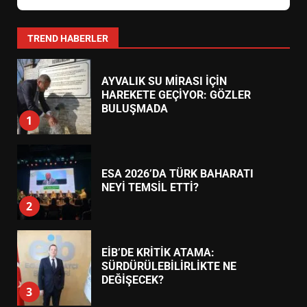
ALTINOLUK
DEĞİŞTİRİYOR?
6
Altınoluk Mahallesi, Atatürk Caddesi No:82 (Kordon Boyu)
0266 396 33 44
24 Saat Açık
BURHANİYE BELEDİYESPOR’DA
YENİ YÖNETİM NASIL
ŞEKİLLENDİ?
7
TREND HABERLER
AYVALIK SU MİRASI İÇİN
HAREKETE GEÇİYOR: GÖZLER
BULUŞMADA
1
ESA 2026’DA TÜRK BAHARATI
NEYİ TEMSİL ETTİ?
2