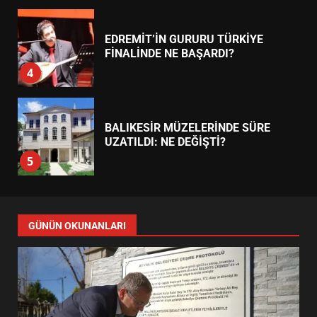
EİB’DE KRİTİK ATAMA:
SÜRDÜRÜLEBİLİRLİKTE NE
DEĞİŞECEK?
3
EDREMİT’İN GURURU TÜRKİYE
FİNALİNDE NE BAŞARDI?
4
BALIKESİR MÜZELERİNDE SÜRE
UZATILDI: NE DEĞİŞTİ?
5
BURHANİYE SATRANÇ
TURNUVASI KAYITLARI NEYİ
GÜNÜN OKUNANLARI
DEĞİŞTİRİYOR?