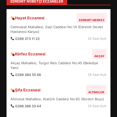
TÜM YAZILARI »
EİB’DE KRİTİK ATAMA:
SÜRDÜRÜLEBİLİRLİKTE NE
DEĞİŞECEK?
3
EDREMIT NÖBETÇI ECZANELER
Hayat Eczanesi
EDREMİT’İN GURURU TÜRKİYE
EDREMIT MERKEZ
FİNALİNDE NE BAŞARDI?
Camivasat Mahallesi, Gazi Caddesi No:14 (Edremit Devlet
4
Hastanesi Karşısı)
0266 373 11 22
24 Saat Açık
BALIKESİR MÜZELERİNDE SÜRE
Körfez Eczanesi
AKÇAY
UZATILDI: NE DEĞİŞTİ?
Akçay Mahallesi, Turgut Reis Caddesi No:45 (Belediye
5
Yanı)
0266 384 55 66
24 Saat Açık
BURHANİYE SATRANÇ
TURNUVASI KAYITLARI NEYİ
Şifa Eczanesi