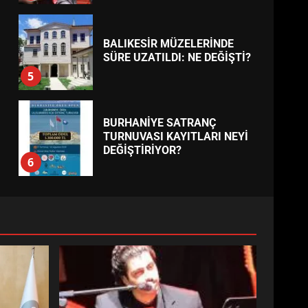
BALIKESİR MÜZELERİNDE
SÜRE UZATILDI: NE DEĞİŞTİ?
5
BURHANİYE SATRANÇ
TURNUVASI KAYITLARI NEYİ
DEĞİŞTİRİYOR?
6
BURHANİYE
BELEDİYESPOR’DA YENİ
YÖNETİM NASIL ŞEKİLLENDİ?
7
AYVALIK SU MİRASI İÇİN