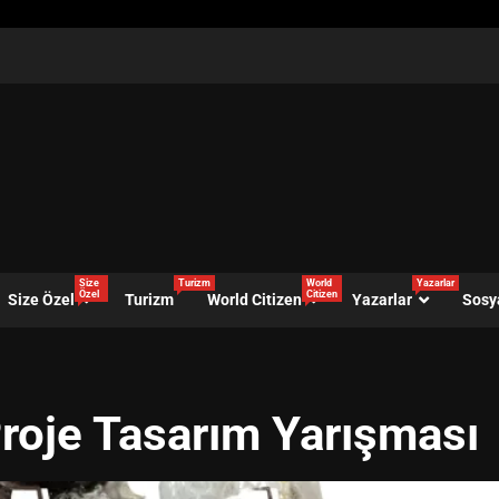
Size
Turizm
World
Yazarlar
Özel
Citizen
Size Özel
Turizm
World Citizen
Yazarlar
Sosy
oje Tasarım Yarışması