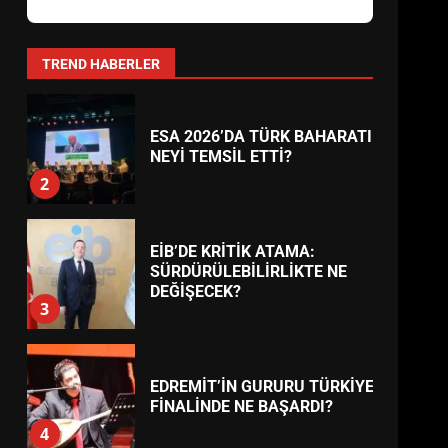
AYVALIK SU MİRASI İÇİN
HAREKETE GEÇİYOR: GÖZLER
BULUŞMADA
1
TREND HABERLER
ESA 2026’DA TÜRK BAHARATI
NEYİ TEMSİL ETTİ?
2
EİB’DE KRİTİK ATAMA:
SÜRDÜRÜLEBİLİRLİKTE NE
DEĞİŞECEK?
3
EDREMİT’İN GURURU TÜRKİYE
FİNALİNDE NE BAŞARDI?
4