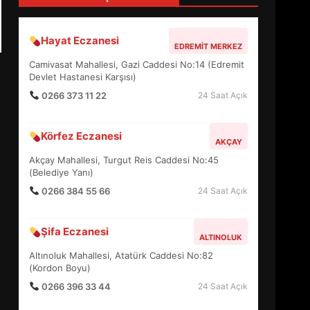
4
Hayat Eczanesi
EDREMIT MERKEZ
BALIKESİR MÜZELERİNDE
Camivasat Mahallesi, Gazi Caddesi No:14 (Edremit
SÜRE UZATILDI: NE DEĞİŞTİ?
Devlet Hastanesi Karşısı)
5
0266 373 11 22
24 Saat Açık
Körfez Eczanesi
BURHANİYE SATRANÇ
AKÇAY
TURNUVASI KAYITLARI NEYİ
Akçay Mahallesi, Turgut Reis Caddesi No:45
DEĞİŞTİRİYOR?
(Belediye Yanı)
6
0266 384 55 66
24 Saat Açık
BURHANİYE
Şifa Eczanesi
BELEDİYESPOR’DA YENİ
ALTINOLUK
YÖNETİM NASIL ŞEKİLLENDİ?
Altınoluk Mahallesi, Atatürk Caddesi No:82
7
(Kordon Boyu)
0266 396 33 44
24 Saat Açık