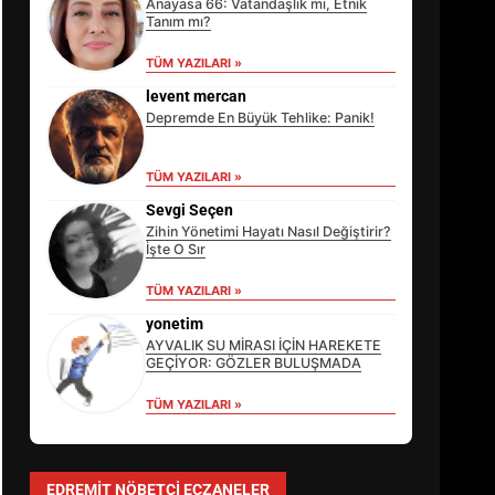
Anayasa 66: Vatandaşlık mı, Etnik
Tanım mı?
TÜM YAZILARI »
levent mercan
Depremde En Büyük Tehlike: Panik!
TÜM YAZILARI »
Sevgi Seçen
Zihin Yönetimi Hayatı Nasıl Değiştirir?
İşte O Sır
TÜM YAZILARI »
EİB’DE KRİTİK ATAMA:
SÜRDÜRÜLEBİLİRLİKTE NE
yonetim
DEĞİŞECEK?
AYVALIK SU MİRASI İÇİN HAREKETE
3
GEÇİYOR: GÖZLER BULUŞMADA
TÜM YAZILARI »
EDREMİT’İN GURURU TÜRKİYE
FİNALİNDE NE BAŞARDI?
EDREMIT NÖBETÇI ECZANELER