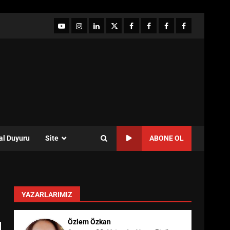
YouTube
Instagram
LinkedIn
twitter
facebook-
Facebook-
Facebook-
Facebook-
1
2
3
Grup
al Duyuru
Site
ABONE OL
YAZARLARIMIZ
Özlem Özkan