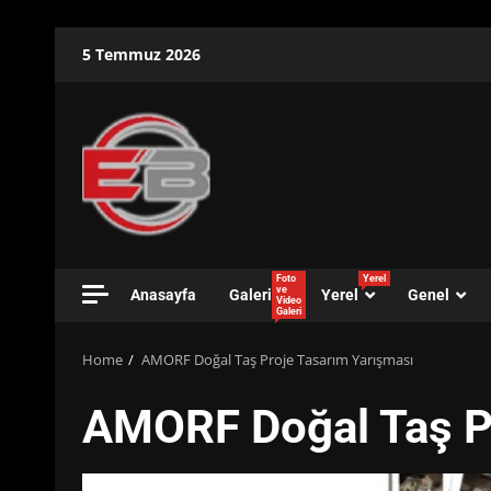
Skip
5 Temmuz 2026
to
content
Foto
Yerel
ve
Anasayfa
Galeri
Yerel
Genel
Video
Galeri
Home
AMORF Doğal Taş Proje Tasarım Yarışması
AMORF Doğal Taş Pr