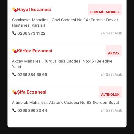
Hayat Eczanesi
BALIKESİR MÜZELERİNDE SÜRE
EDREMIT MERKEZ
UZATILDI: NE DEĞİŞTİ?
Camivasat Mahallesi, Gazi Caddesi No:14 (Edremit Devlet
5
Hastanesi Karşısı)
0266 373 11 22
24 Saat Açık
BURHANİYE SATRANÇ
Körfez Eczanesi
TURNUVASI KAYITLARI NEYİ
AKÇAY
DEĞİŞTİRİYOR?
Akçay Mahallesi, Turgut Reis Caddesi No:45 (Belediye
6
Yanı)
0266 384 55 66
24 Saat Açık
BURHANİYE BELEDİYESPOR’DA
YENİ YÖNETİM NASIL
Şifa Eczanesi
ALTINOLUK
ŞEKİLLENDİ?
7
Altınoluk Mahallesi, Atatürk Caddesi No:82 (Kordon Boyu)
0266 396 33 44
24 Saat Açık
AYVALIK SU MİRASI İÇİN
HAREKETE GEÇİYOR: GÖZLER
BULUŞMADA