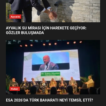
ESA 2026’DA TÜRK BAHARATI
Ayvalık
NEYİ TEMSİL ETTİ?
2
AYVALIK SU MİRASI İÇİN HAREKETE GEÇİYOR:
GÖZLER BULUŞMADA
EİB’DE KRİTİK ATAMA:
SÜRDÜRÜLEBİLİRLİKTE NE
DEĞİŞECEK?
3
EDREMİT’İN GURURU TÜRKİYE
FİNALİNDE NE BAŞARDI?
4
Haber
ESA 2026’DA TÜRK BAHARATI NEYİ TEMSİL ETTİ?
BALIKESİR MÜZELERİNDE SÜRE