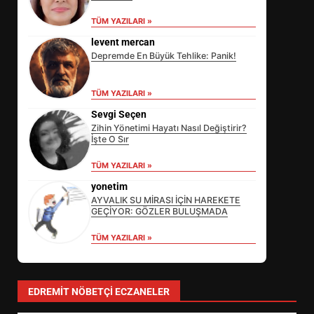
TÜM YAZILARI »
levent mercan
Depremde En Büyük Tehlike: Panik!
TÜM YAZILARI »
Sevgi Seçen
Zihin Yönetimi Hayatı Nasıl Değiştirir?
İşte O Sır
EİB’DE KRİTİK ATAMA:
TÜM YAZILARI »
SÜRDÜRÜLEBİLİRLİKTE NE
DEĞİŞECEK?
yonetim
3
AYVALIK SU MİRASI İÇİN HAREKETE
GEÇİYOR: GÖZLER BULUŞMADA
TÜM YAZILARI »
EDREMİT’İN GURURU TÜRKİYE
FİNALİNDE NE BAŞARDI?
4
EDREMIT NÖBETÇI ECZANELER