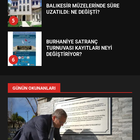
BALIKESİR MÜZELERİNDE SÜRE
UZATILDI: NE DEĞİŞTİ?
5
BURHANİYE SATRANÇ
TURNUVASI KAYITLARI NEYİ
DEĞİŞTİRİYOR?
6
BURHANİYE BELEDİYESPOR’DA
YENİ YÖNETİM NASIL
GÜNÜN OKUNANLARI
ŞEKİLLENDİ?
7
AYVALIK SU MİRASI İÇİN
HAREKETE GEÇİYOR: GÖZLER
BULUŞMADA
1