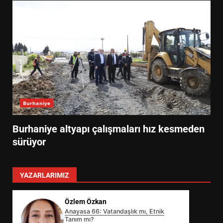
Burhaniye
Burhaniye altyapı çalışmaları hız kesmeden
sürüyor
YAZARLARIMIZ
Özlem Özkan
Anayasa 66: Vatandaşlık mı, Etnik
Tanım mı?