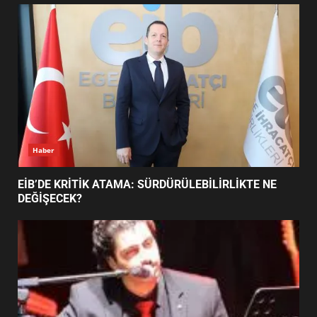
UZATILDI: NE DEĞİŞTİ?
5
BURHANİYE SATRANÇ
TURNUVASI KAYITLARI NEYİ
DEĞİŞTİRİYOR?
6
Haber
BURHANİYE BELEDİYESPOR’DA
YENİ YÖNETİM NASIL
EİB’DE KRİTİK ATAMA: SÜRDÜRÜLEBİLİRLİKTE NE
ŞEKİLLENDİ?
DEĞİŞECEK?
7