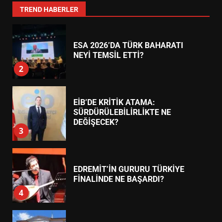
1
TREND HABERLER
ESA 2026’DA TÜRK BAHARATI
NEYİ TEMSİL ETTİ?
2
EİB’DE KRİTİK ATAMA:
SÜRDÜRÜLEBİLİRLİKTE NE
DEĞİŞECEK?
3
EDREMİT’İN GURURU TÜRKİYE
FİNALİNDE NE BAŞARDI?
4