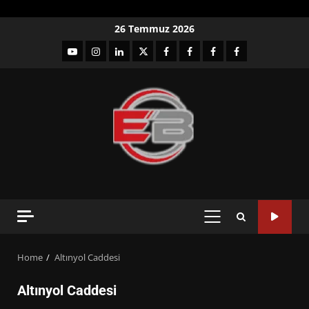
Skip
26 Temmuz 2026
to
YouTube
Instagram
LinkedIn
twitter
facebook-
Facebook-
Facebook-
Facebook-
content
1
2
3
Grup
PRIMARY
MENU
Home
Altınyol Caddesi
Altınyol Caddesi