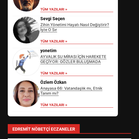
TÜM YAZILARI »
Sevgi Seçen
Zihin Yönetimi Hayatı Nasıl Değiştirir?
İşte O Sır
TÜM YAZILARI »
yonetim
AYVALIK SU MİRASI İÇİN HAREKETE
GEÇİYOR: GÖZLER BULUŞMADA
TÜM YAZILARI »
Özlem Özkan
Anayasa 66: Vatandaşlık mı, Etnik
Tanım mı?
TÜM YAZILARI »
SİBER VATAN’DA NEFES KESEN
YARI FİNAL! 24 GENÇ YARIŞTI
3
EDREMIT NÖBETÇI ECZANELER