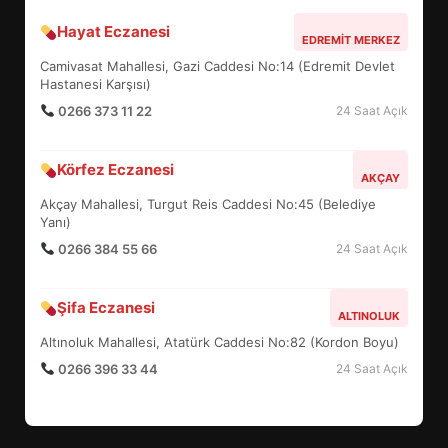
Hayat Eczanesi
ALTIEYLÜL’DE 19 MAYIS ŞÖLENİ
EDREMIT MERKEZ
SOKAKLARA TAŞTI
Camivasat Mahallesi, Gazi Caddesi No:14 (Edremit Devlet
4
Hastanesi Karşısı)
0266 373 11 22
24 Saat Açık
EMİRHAN BOZ MİLLİ TAKIMDA!
Körfez Eczanesi
AKÇAY
HAYALİ GERÇEK OLDU
Akçay Mahallesi, Turgut Reis Caddesi No:45 (Belediye
5
Yanı)
0266 384 55 66
24 Saat Açık
EDREMİT’TE 19 MAYIS COŞKUSU
Şifa Eczanesi
MEYDANLARA TAŞTI
ALTINOLUK
6
Altınoluk Mahallesi, Atatürk Caddesi No:82 (Kordon Boyu)
0266 396 33 44
24 Saat Açık
EDREMİT BELEDİYESİ BAYRAM
SEFERBERLİĞİ: TÜM İLÇE
HAZIRLANIYOR