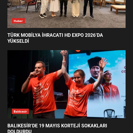
TÜRK MOBİLYA İHRACATI HD
Haber
EXPO 2026’DA YÜKSELDİ
1
TÜRK MOBİLYA İHRACATI HD EXPO 2026’DA
YÜKSELDİ
BALIKESİR’DE 19 MAYIS KORTEJİ
SOKAKLARI DOLDURDU
2
SİBER VATAN’DA NEFES KESEN
YARI FİNAL! 24 GENÇ YARIŞTI
3
Balıkesir
BALIKESİR’DE 19 MAYIS KORTEJİ SOKAKLARI
DOLDURDU
ALTIEYLÜL’DE 19 MAYIS ŞÖLENİ