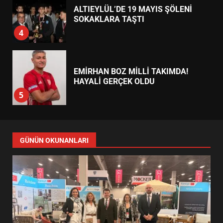
ALTIEYLÜL’DE 19 MAYIS ŞÖLENİ
SOKAKLARA TAŞTI
4
EMİRHAN BOZ MİLLİ TAKIMDA!
HAYALİ GERÇEK OLDU
5
EDREMİT’TE 19 MAYIS COŞKUSU
GÜNÜN OKUNANLARI
MEYDANLARA TAŞTI
6
EDREMİT BELEDİYESİ BAYRAM
SEFERBERLİĞİ: TÜM İLÇE
HAZIRLANIYOR
7