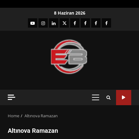
Skip
8 Haziran 2026
to
YouTube
Instagram
LinkedIn
twitter
facebook-
Facebook-
Facebook-
Facebook-
content
1
2
3
Grup
PRIMARY
MENU
Home
Altınova Ramazan
Altınova Ramazan