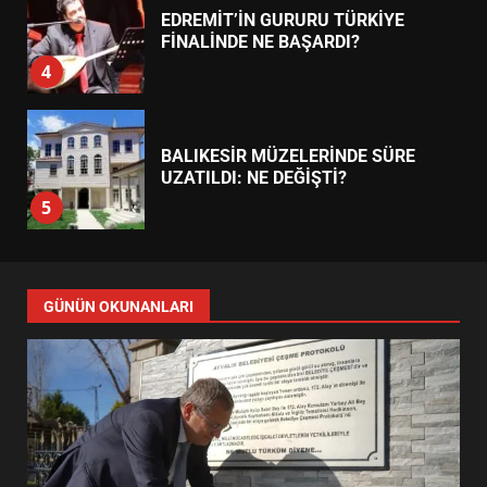
EDREMİT’İN GURURU TÜRKİYE
FİNALİNDE NE BAŞARDI?
4
BALIKESİR MÜZELERİNDE SÜRE
UZATILDI: NE DEĞİŞTİ?
5
BURHANİYE SATRANÇ
TURNUVASI KAYITLARI NEYİ
GÜNÜN OKUNANLARI
DEĞİŞTİRİYOR?
6
BURHANİYE BELEDİYESPOR’DA
YENİ YÖNETİM NASIL
ŞEKİLLENDİ?
7