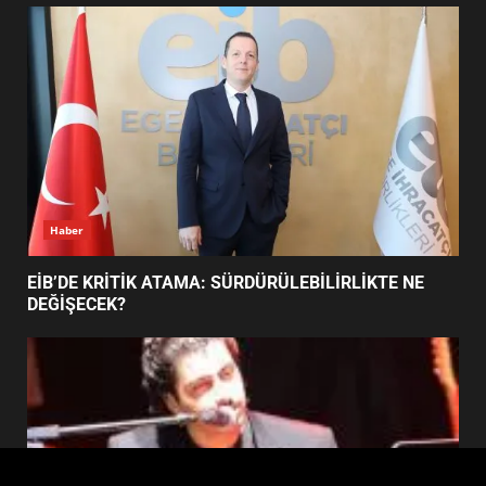
FİNALİNDE NE BAŞARDI?
4
BALIKESİR MÜZELERİNDE SÜRE
UZATILDI: NE DEĞİŞTİ?
5
Haber
BURHANİYE SATRANÇ
TURNUVASI KAYITLARI NEYİ
EİB’DE KRİTİK ATAMA: SÜRDÜRÜLEBİLİRLİKTE NE
DEĞİŞTİRİYOR?
DEĞİŞECEK?
6
BURHANİYE BELEDİYESPOR’DA
YENİ YÖNETİM NASIL
ŞEKİLLENDİ?
7