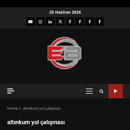
Skip
25 Haziran 2026
to
YouTube
Instagram
LinkedIn
twitter
facebook-
Facebook-
Facebook-
Facebook-
content
1
2
3
Grup
PRIMARY
MENU
Home
altınkum yol çalışması
altınkum yol çalışması