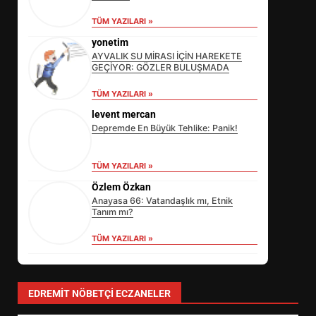
TÜM YAZILARI »
yonetim
AYVALIK SU MİRASI İÇİN HAREKETE
GEÇİYOR: GÖZLER BULUŞMADA
TÜM YAZILARI »
levent mercan
Depremde En Büyük Tehlike: Panik!
TÜM YAZILARI »
Özlem Özkan
Anayasa 66: Vatandaşlık mı, Etnik
Tanım mı?
TÜM YAZILARI »
EİB’DE KRİTİK ATAMA:
SÜRDÜRÜLEBİLİRLİKTE NE
DEĞİŞECEK?
3
EDREMIT NÖBETÇI ECZANELER