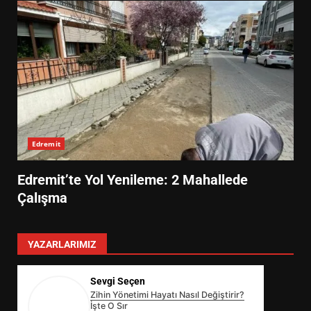
Edremit
Edremit’te Yol Yenileme: 2 Mahallede
Çalışma
YAZARLARIMIZ
Sevgi Seçen
Zihin Yönetimi Hayatı Nasıl Değiştirir?
İşte O Sır