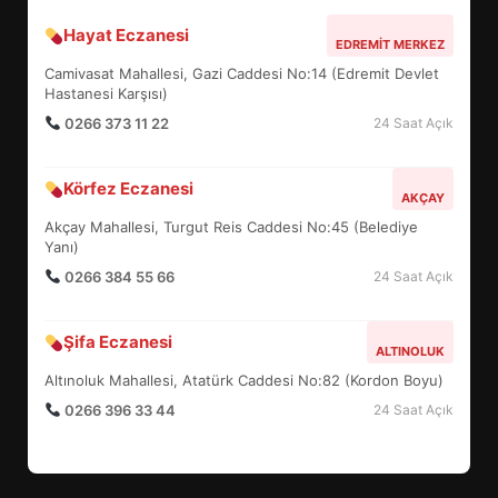
Hayat Eczanesi
EDREMİT’İN GURURU TÜRKİYE
EDREMIT MERKEZ
FİNALİNDE NE BAŞARDI?
Camivasat Mahallesi, Gazi Caddesi No:14 (Edremit Devlet
4
Hastanesi Karşısı)
0266 373 11 22
24 Saat Açık
BALIKESİR MÜZELERİNDE SÜRE
Körfez Eczanesi
AKÇAY
UZATILDI: NE DEĞİŞTİ?
Akçay Mahallesi, Turgut Reis Caddesi No:45 (Belediye
5
Yanı)
0266 384 55 66
24 Saat Açık
BURHANİYE SATRANÇ
TURNUVASI KAYITLARI NEYİ
Şifa Eczanesi
ALTINOLUK
DEĞİŞTİRİYOR?
6
Altınoluk Mahallesi, Atatürk Caddesi No:82 (Kordon Boyu)
0266 396 33 44
24 Saat Açık
BURHANİYE BELEDİYESPOR’DA
YENİ YÖNETİM NASIL
ŞEKİLLENDİ?