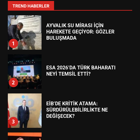
7
TREND HABERLER
AYVALIK SU MİRASI İÇİN
HAREKETE GEÇİYOR: GÖZLER
BULUŞMADA
1
ESA 2026’DA TÜRK BAHARATI
NEYİ TEMSİL ETTİ?
2
EİB’DE KRİTİK ATAMA:
SÜRDÜRÜLEBİLİRLİKTE NE
DEĞİŞECEK?
3