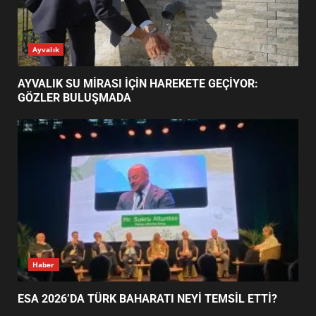
AYVALIK SU MİRASI İÇİN
Ayvalık
HAREKETE GEÇİYOR: GÖZLER
BULUŞMADA
1
AYVALIK SU MİRASI İÇİN HAREKETE GEÇİYOR:
GÖZLER BULUŞMADA
ESA 2026’DA TÜRK BAHARATI
NEYİ TEMSİL ETTİ?
2
EİB’DE KRİTİK ATAMA:
SÜRDÜRÜLEBİLİRLİKTE NE
DEĞİŞECEK?
3
Haber
ESA 2026’DA TÜRK BAHARATI NEYİ TEMSİL ETTİ?
EDREMİT’İN GURURU TÜRKİYE