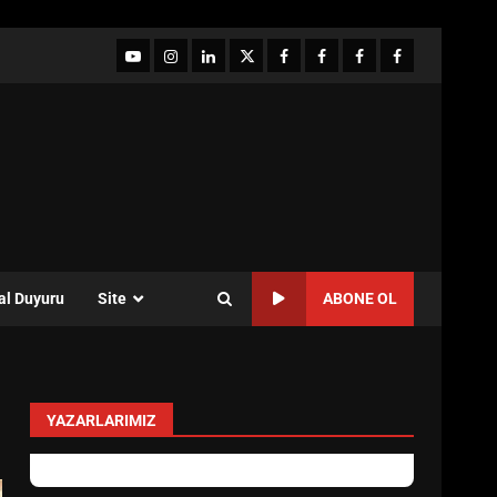
YouTube
Instagram
LinkedIn
twitter
facebook-
Facebook-
Facebook-
Facebook-
1
2
3
Grup
al Duyuru
Site
ABONE OL
YAZARLARIMIZ
levent mercan