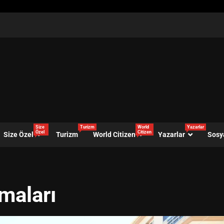
Size
Turizm
World
Yazarlar
Özel
Citizen
Size Özel
Turizm
World Citizen
Yazarlar
Sosy
şmaları