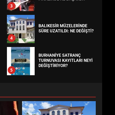
BURHANİYE’DE FEN
İŞLERİNDEN DEV HAREKET:
NELER YAPILIYOR?
7
TREND HABERLER
ESA 2026’DA TÜRK BAHARATI
NEYİ TEMSİL ETTİ?
1
EİB’DE KRİTİK ATAMA:
SÜRDÜRÜLEBİLİRLİKTE NE
DEĞİŞECEK?
2
EDREMİT’İN GURURU TÜRKİYE
FİNALİNDE NE BAŞARDI?
3