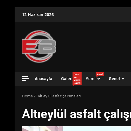
Skip
12 Haziran 2026
to
content
Foto
Yerel
ve
Anasayfa
Galeri
Yerel
Genel
Video
Galeri
Home
Altıeylül asfalt çalışmaları
Altıeylül asfalt çalı