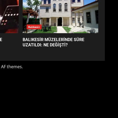
BALIKESİR MÜZELERİNDE
SÜRE UZATILDI: NE DEĞİŞTİ?
4
BURHANİYE SATRANÇ
TURNUVASI KAYITLARI NEYİ
DEĞİŞTİRİYOR?
5
BURHANİYE
BELEDİYESPOR’DA YENİ
YÖNETİM NASIL ŞEKİLLENDİ?
6
BURHANİYE’DE FEN