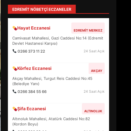
Depremde En Büyük Tehlike: Panik!
TÜM YAZILARI »
Sevgi Seçen
Zihin Yönetimi Hayatı Nasıl Değiştirir?
İşte O Sır
TÜM YAZILARI »
Özlem Özkan
Anayasa 66: Vatandaşlık mı, Etnik
Tanım mı?
TÜM YAZILARI »
yonetim
AYVALIK SU MİRASI İÇİN HAREKETE
GEÇİYOR: GÖZLER BULUŞMADA
TÜM YAZILARI »
EDREMİT’İN GURURU TÜRKİYE
FİNALİNDE NE BAŞARDI?
EDREMIT NÖBETÇI ECZANELER