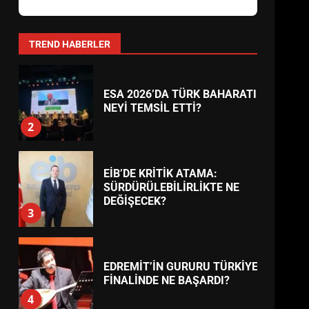
AYVALIK SU MİRASI İÇİN
HAREKETE GEÇİYOR: GÖZLER
BULUŞMADA
1
TREND HABERLER
ESA 2026’DA TÜRK BAHARATI
NEYİ TEMSİL ETTİ?
2
EİB’DE KRİTİK ATAMA:
SÜRDÜRÜLEBİLİRLİKTE NE
DEĞİŞECEK?
3
EDREMİT’İN GURURU TÜRKİYE
FİNALİNDE NE BAŞARDI?
4