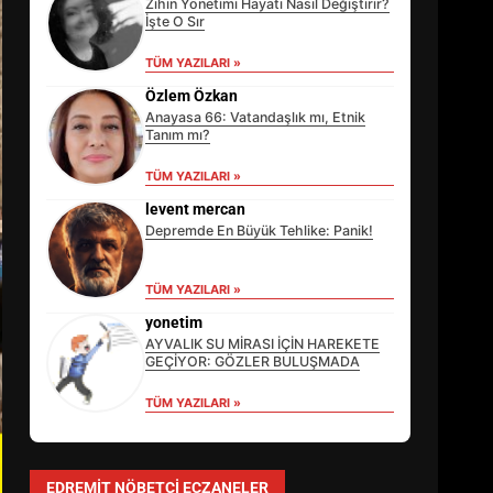
Zihin Yönetimi Hayatı Nasıl Değiştirir?
İşte O Sır
TÜM YAZILARI »
Özlem Özkan
Anayasa 66: Vatandaşlık mı, Etnik
Tanım mı?
TÜM YAZILARI »
levent mercan
Depremde En Büyük Tehlike: Panik!
TÜM YAZILARI »
EİB’DE KRİTİK ATAMA:
SÜRDÜRÜLEBİLİRLİKTE NE
yonetim
DEĞİŞECEK?
AYVALIK SU MİRASI İÇİN HAREKETE
3
GEÇİYOR: GÖZLER BULUŞMADA
TÜM YAZILARI »
EDREMİT’İN GURURU TÜRKİYE
FİNALİNDE NE BAŞARDI?
EDREMIT NÖBETÇI ECZANELER