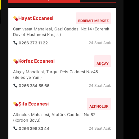
4
Hayat Eczanesi
EDREMIT MERKEZ
BALIKESİR MÜZELERİNDE
Camivasat Mahallesi, Gazi Caddesi No:14 (Edremit
SÜRE UZATILDI: NE DEĞİŞTİ?
Devlet Hastanesi Karşısı)
5
0266 373 11 22
24 Saat Açık
Körfez Eczanesi
BURHANİYE SATRANÇ
AKÇAY
TURNUVASI KAYITLARI NEYİ
Akçay Mahallesi, Turgut Reis Caddesi No:45
DEĞİŞTİRİYOR?
(Belediye Yanı)
6
0266 384 55 66
24 Saat Açık
BURHANİYE
Şifa Eczanesi
BELEDİYESPOR’DA YENİ
ALTINOLUK
YÖNETİM NASIL ŞEKİLLENDİ?
Altınoluk Mahallesi, Atatürk Caddesi No:82
7
(Kordon Boyu)
0266 396 33 44
24 Saat Açık