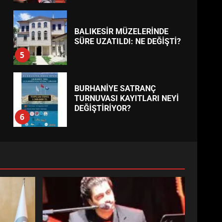
BALIKESİR MÜZELERİNDE
SÜRE UZATILDI: NE DEĞİŞTİ?
5
BURHANİYE SATRANÇ
TURNUVASI KAYITLARI NEYİ
DEĞİŞTİRİYOR?
6
BURHANİYE
BELEDİYESPOR’DA YENİ
YÖNETİM NASIL ŞEKİLLENDİ?
7
AYVALIK SU MİRASI İÇİN