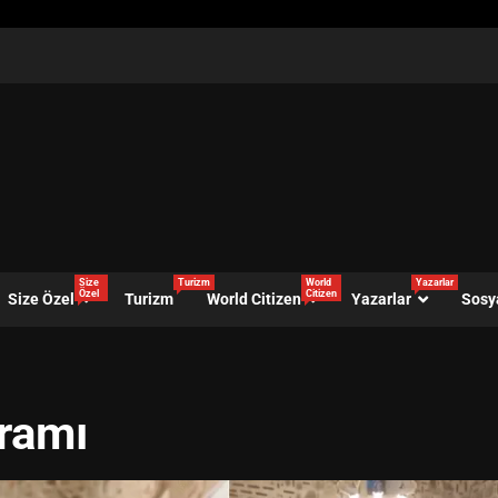
Size
Turizm
World
Yazarlar
Özel
Citizen
Size Özel
Turizm
World Citizen
Yazarlar
Sosy
gramı