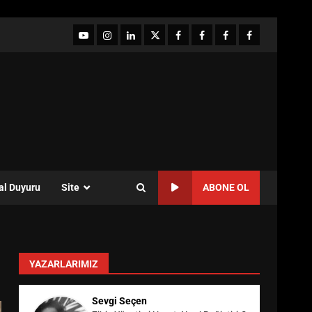
YouTube
Instagram
LinkedIn
twitter
facebook-
Facebook-
Facebook-
Facebook-
1
2
3
Grup
al Duyuru
Site
ABONE OL
YAZARLARIMIZ
Sevgi Seçen