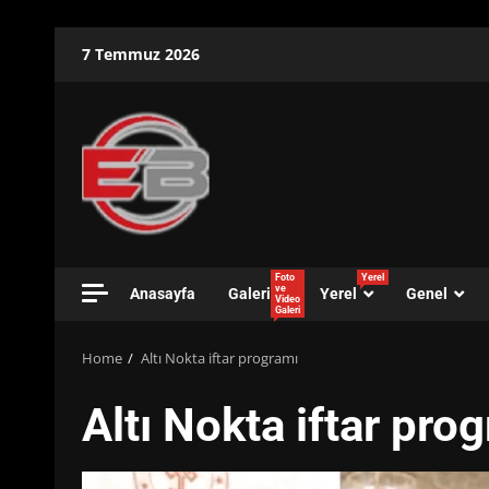
Skip
7 Temmuz 2026
to
content
Foto
Yerel
ve
Anasayfa
Galeri
Yerel
Genel
Video
Galeri
Home
Altı Nokta iftar programı
Altı Nokta iftar pro