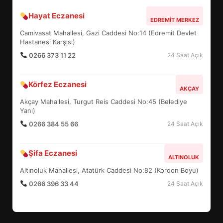
Hayat Eczanesi
BALIKESİR MÜZELERİNDE SÜRE
EDREMIT MERKEZ
UZATILDI: NE DEĞİŞTİ?
Camivasat Mahallesi, Gazi Caddesi No:14 (Edremit Devlet
5
Hastanesi Karşısı)
0266 373 11 22
24 Saat Açık
BURHANİYE SATRANÇ
Körfez Eczanesi
TURNUVASI KAYITLARI NEYİ
AKÇAY
DEĞİŞTİRİYOR?
Akçay Mahallesi, Turgut Reis Caddesi No:45 (Belediye
6
Yanı)
0266 384 55 66
24 Saat Açık
BURHANİYE BELEDİYESPOR’DA
YENİ YÖNETİM NASIL
Şifa Eczanesi
ALTINOLUK
ŞEKİLLENDİ?
7
Altınoluk Mahallesi, Atatürk Caddesi No:82 (Kordon Boyu)
0266 396 33 44
24 Saat Açık
AYVALIK SU MİRASI İÇİN
HAREKETE GEÇİYOR: GÖZLER
BULUŞMADA