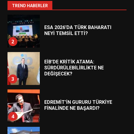
1
TREND HABERLER
ESA 2026’DA TÜRK BAHARATI
NEYİ TEMSİL ETTİ?
2
EİB’DE KRİTİK ATAMA:
SÜRDÜRÜLEBİLİRLİKTE NE
DEĞİŞECEK?
3
EDREMİT’İN GURURU TÜRKİYE
FİNALİNDE NE BAŞARDI?
4