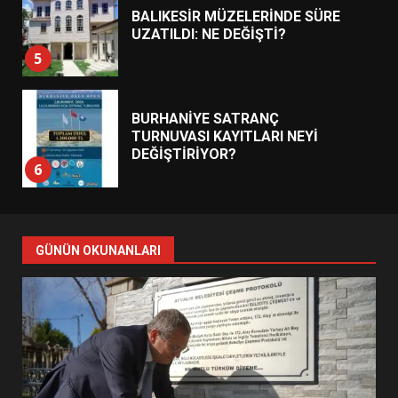
BALIKESİR MÜZELERİNDE SÜRE
UZATILDI: NE DEĞİŞTİ?
5
BURHANİYE SATRANÇ
TURNUVASI KAYITLARI NEYİ
DEĞİŞTİRİYOR?
6
BURHANİYE BELEDİYESPOR’DA
YENİ YÖNETİM NASIL
GÜNÜN OKUNANLARI
ŞEKİLLENDİ?
7
AYVALIK SU MİRASI İÇİN
HAREKETE GEÇİYOR: GÖZLER
BULUŞMADA
1