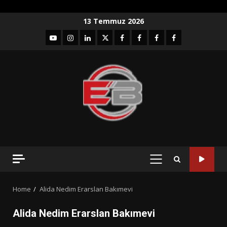
Skip
13 Temmuz 2026
to
YouTube
Instagram
LinkedIn
twitter
facebook-
Facebook-
Facebook-
Facebook-
content
1
2
3
Grup
PRIMARY
MENU
Home
Alida Nedim Erarslan Bakımevi
Alida Nedim Erarslan Bakımevi