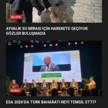
ESA 2026’DA TÜRK BAHARATI
Ayvalık
NEYİ TEMSİL ETTİ?
2
AYVALIK SU MİRASI İÇİN HAREKETE GEÇİYOR:
GÖZLER BULUŞMADA
EİB’DE KRİTİK ATAMA:
SÜRDÜRÜLEBİLİRLİKTE NE
DEĞİŞECEK?
3
EDREMİT’İN GURURU TÜRKİYE
FİNALİNDE NE BAŞARDI?
4
Haber
ESA 2026’DA TÜRK BAHARATI NEYİ TEMSİL ETTİ?
BALIKESİR MÜZELERİNDE SÜRE