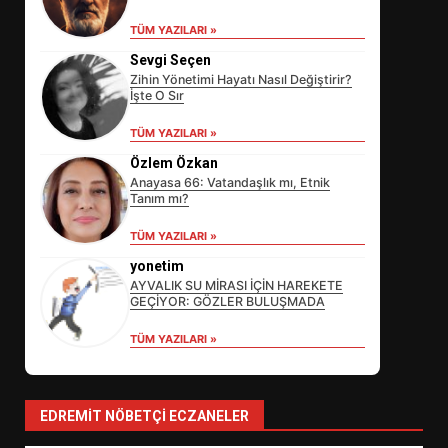
TÜM YAZILARI »
Sevgi Seçen
Zihin Yönetimi Hayatı Nasıl Değiştirir?
İşte O Sır
TÜM YAZILARI »
Özlem Özkan
Anayasa 66: Vatandaşlık mı, Etnik
Tanım mı?
EİB’DE KRİTİK ATAMA:
TÜM YAZILARI »
SÜRDÜRÜLEBİLİRLİKTE NE
DEĞİŞECEK?
yonetim
3
AYVALIK SU MİRASI İÇİN HAREKETE
GEÇİYOR: GÖZLER BULUŞMADA
TÜM YAZILARI »
EDREMİT’İN GURURU TÜRKİYE
FİNALİNDE NE BAŞARDI?
4
EDREMIT NÖBETÇI ECZANELER