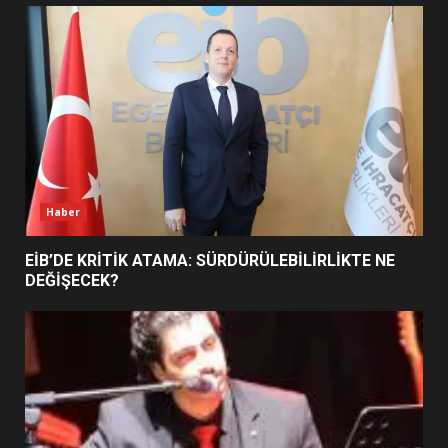
UZATILDI: NE DEĞİŞTİ?
5
BURHANİYE SATRANÇ
TURNUVASI KAYITLARI NEYİ
DEĞİŞTİRİYOR?
6
Haber
BURHANİYE BELEDİYESPOR’DA
YENİ YÖNETİM NASIL
EİB’DE KRİTİK ATAMA: SÜRDÜRÜLEBİLİRLİKTE NE
ŞEKİLLENDİ?
DEĞİŞECEK?
7