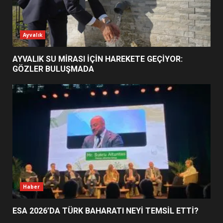
ESA 2026’DA TÜRK BAHARATI
Ayvalık
NEYİ TEMSİL ETTİ?
2
AYVALIK SU MİRASI İÇİN HAREKETE GEÇİYOR:
GÖZLER BULUŞMADA
EİB’DE KRİTİK ATAMA:
SÜRDÜRÜLEBİLİRLİKTE NE
DEĞİŞECEK?
3
EDREMİT’İN GURURU TÜRKİYE
FİNALİNDE NE BAŞARDI?
4
Haber
ESA 2026’DA TÜRK BAHARATI NEYİ TEMSİL ETTİ?
BALIKESİR MÜZELERİNDE SÜRE