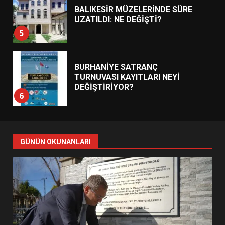
BALIKESİR MÜZELERİNDE SÜRE
UZATILDI: NE DEĞİŞTİ?
5
BURHANİYE SATRANÇ
TURNUVASI KAYITLARI NEYİ
DEĞİŞTİRİYOR?
6
BURHANİYE BELEDİYESPOR’DA
YENİ YÖNETİM NASIL
GÜNÜN OKUNANLARI
ŞEKİLLENDİ?
7
AYVALIK SU MİRASI İÇİN
HAREKETE GEÇİYOR: GÖZLER
BULUŞMADA
1