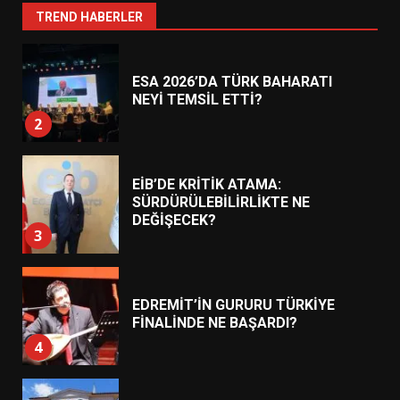
1
TREND HABERLER
ESA 2026’DA TÜRK BAHARATI
NEYİ TEMSİL ETTİ?
2
EİB’DE KRİTİK ATAMA:
SÜRDÜRÜLEBİLİRLİKTE NE
DEĞİŞECEK?
3
EDREMİT’İN GURURU TÜRKİYE
FİNALİNDE NE BAŞARDI?
4