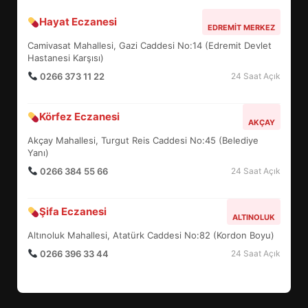
Hayat Eczanesi
BALIKESİR MÜZELERİNDE SÜRE
EDREMIT MERKEZ
UZATILDI: NE DEĞİŞTİ?
Camivasat Mahallesi, Gazi Caddesi No:14 (Edremit Devlet
5
Hastanesi Karşısı)
0266 373 11 22
24 Saat Açık
BURHANİYE SATRANÇ
Körfez Eczanesi
TURNUVASI KAYITLARI NEYİ
AKÇAY
DEĞİŞTİRİYOR?
Akçay Mahallesi, Turgut Reis Caddesi No:45 (Belediye
6
Yanı)
0266 384 55 66
24 Saat Açık
BURHANİYE BELEDİYESPOR’DA
YENİ YÖNETİM NASIL
Şifa Eczanesi
ALTINOLUK
ŞEKİLLENDİ?
7
Altınoluk Mahallesi, Atatürk Caddesi No:82 (Kordon Boyu)
0266 396 33 44
24 Saat Açık
AYVALIK SU MİRASI İÇİN
HAREKETE GEÇİYOR: GÖZLER
BULUŞMADA