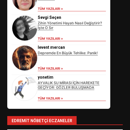
TÜM YAZILARI »
Sevgi Seçen
Zihin Yönetimi Hayatı Nasıl Değiştirir?
İşte O Sır
TÜM YAZILARI »
levent mercan
Depremde En Büyük Tehlike: Panik!
EİB’DE KRİTİK ATAMA:
TÜM YAZILARI »
SÜRDÜRÜLEBİLİRLİKTE NE
DEĞİŞECEK?
yonetim
3
AYVALIK SU MİRASI İÇİN HAREKETE
GEÇİYOR: GÖZLER BULUŞMADA
TÜM YAZILARI »
EDREMİT’İN GURURU TÜRKİYE
FİNALİNDE NE BAŞARDI?
4
EDREMIT NÖBETÇI ECZANELER