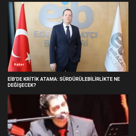
UZATILDI: NE DEĞİŞTİ?
5
BURHANİYE SATRANÇ
TURNUVASI KAYITLARI NEYİ
DEĞİŞTİRİYOR?
6
Haber
BURHANİYE BELEDİYESPOR’DA
YENİ YÖNETİM NASIL
EİB’DE KRİTİK ATAMA: SÜRDÜRÜLEBİLİRLİKTE NE
ŞEKİLLENDİ?
DEĞİŞECEK?
7