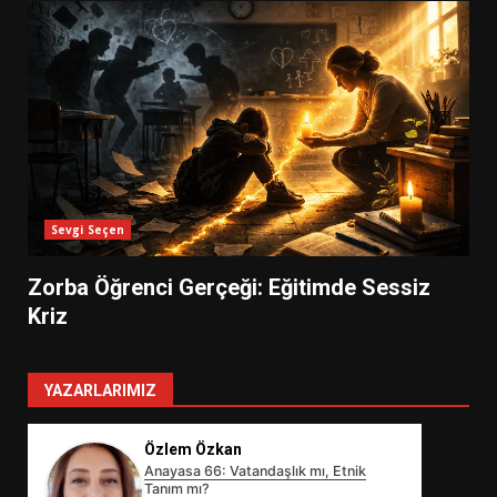
Sevgi Seçen
Zorba Öğrenci Gerçeği: Eğitimde Sessiz
Kriz
YAZARLARIMIZ
Özlem Özkan
Anayasa 66: Vatandaşlık mı, Etnik
Tanım mı?