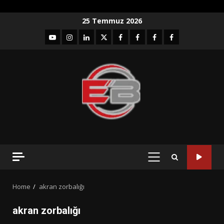
Skip
25 Temmuz 2026
to
YouTube
Instagram
LinkedIn
twitter
facebook-
Facebook-
Facebook-
Facebook-
content
1
2
3
Grup
PRIMARY
MENU
Home
akran zorbalığı
akran zorbalığı