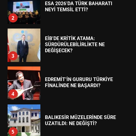
7
TREND HABERLER
AYVALIK SU MİRASI İÇİN
HAREKETE GEÇİYOR: GÖZLER
BULUŞMADA
1
ESA 2026’DA TÜRK BAHARATI
NEYİ TEMSİL ETTİ?
2
EİB’DE KRİTİK ATAMA:
SÜRDÜRÜLEBİLİRLİKTE NE
DEĞİŞECEK?
3