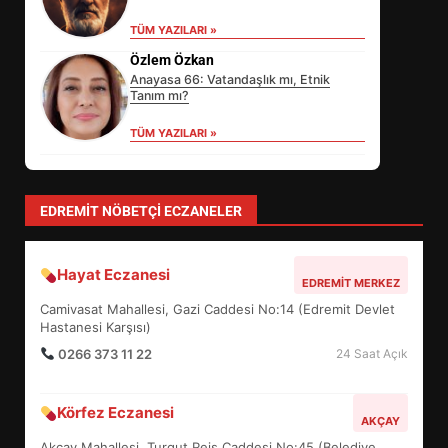
TÜM YAZILARI »
Özlem Özkan
Anayasa 66: Vatandaşlık mı, Etnik
Tanım mı?
TÜM YAZILARI »
yonetim
AYVALIK SU MİRASI İÇİN HAREKETE
GEÇİYOR: GÖZLER BULUŞMADA
TÜM YAZILARI »
Sevgi Seçen
Zihin Yönetimi Hayatı Nasıl Değiştirir?
İşte O Sır
TÜM YAZILARI »
EİB’DE KRİTİK ATAMA:
SÜRDÜRÜLEBİLİRLİKTE NE
DEĞİŞECEK?
3
EDREMIT NÖBETÇI ECZANELER