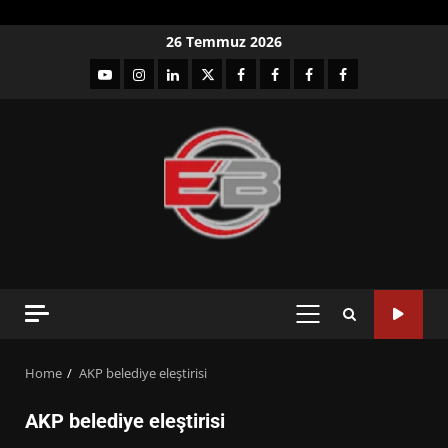
Skip
26 Temmuz 2026
to
YouTube
Instagram
LinkedIn
twitter
facebook-
Facebook-
Facebook-
Facebook-
content
1
2
3
Grup
PRIMARY
MENU
Home
AKP belediye eleştirisi
AKP belediye eleştirisi