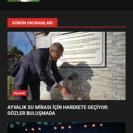
EDREMİT’İN GURURU TÜRKİYE
FİNALİNDE NE BAŞARDI?
4
BALIKESİR MÜZELERİNDE SÜRE
UZATILDI: NE DEĞİŞTİ?
5
BURHANİYE SATRANÇ
TURNUVASI KAYITLARI NEYİ
GÜNÜN OKUNANLARI
DEĞİŞTİRİYOR?
6
BURHANİYE BELEDİYESPOR’DA
YENİ YÖNETİM NASIL
ŞEKİLLENDİ?
7