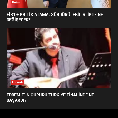
FİNALİNDE NE BAŞARDI?
4
BALIKESİR MÜZELERİNDE SÜRE
UZATILDI: NE DEĞİŞTİ?
5
Haber
BURHANİYE SATRANÇ
TURNUVASI KAYITLARI NEYİ
EİB’DE KRİTİK ATAMA: SÜRDÜRÜLEBİLİRLİKTE NE
DEĞİŞTİRİYOR?
DEĞİŞECEK?
6
BURHANİYE BELEDİYESPOR’DA
YENİ YÖNETİM NASIL
ŞEKİLLENDİ?
7