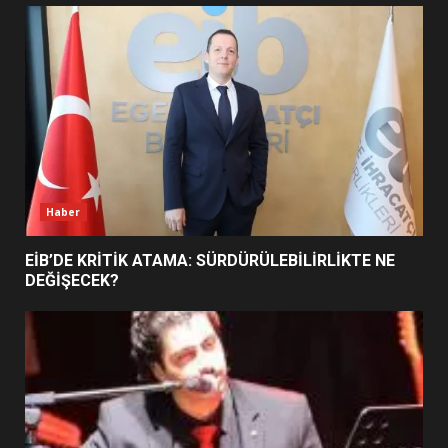
UZATILDI: NE DEĞİŞTİ?
5
BURHANİYE SATRANÇ
TURNUVASI KAYITLARI NEYİ
DEĞİŞTİRİYOR?
6
Haber
BURHANİYE BELEDİYESPOR’DA
YENİ YÖNETİM NASIL
EİB’DE KRİTİK ATAMA: SÜRDÜRÜLEBİLİRLİKTE NE
ŞEKİLLENDİ?
DEĞİŞECEK?
7