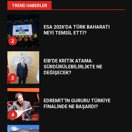
1
TREND HABERLER
ESA 2026’DA TÜRK BAHARATI
NEYİ TEMSİL ETTİ?
2
EİB’DE KRİTİK ATAMA:
SÜRDÜRÜLEBİLİRLİKTE NE
DEĞİŞECEK?
3
EDREMİT’İN GURURU TÜRKİYE
FİNALİNDE NE BAŞARDI?
4