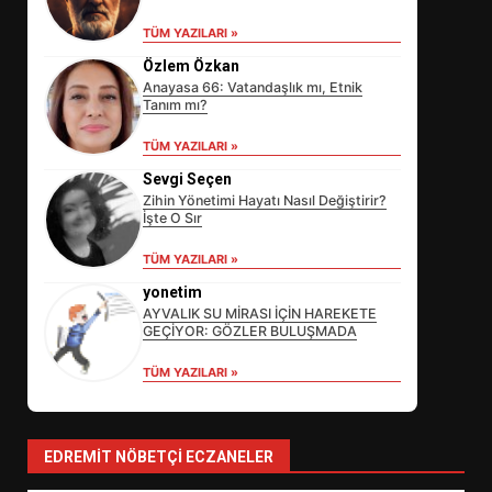
TÜM YAZILARI »
Özlem Özkan
Anayasa 66: Vatandaşlık mı, Etnik
Tanım mı?
TÜM YAZILARI »
Sevgi Seçen
Zihin Yönetimi Hayatı Nasıl Değiştirir?
İşte O Sır
EİB’DE KRİTİK ATAMA:
TÜM YAZILARI »
SÜRDÜRÜLEBİLİRLİKTE NE
DEĞİŞECEK?
yonetim
3
AYVALIK SU MİRASI İÇİN HAREKETE
GEÇİYOR: GÖZLER BULUŞMADA
TÜM YAZILARI »
EDREMİT’İN GURURU TÜRKİYE
FİNALİNDE NE BAŞARDI?
4
EDREMIT NÖBETÇI ECZANELER