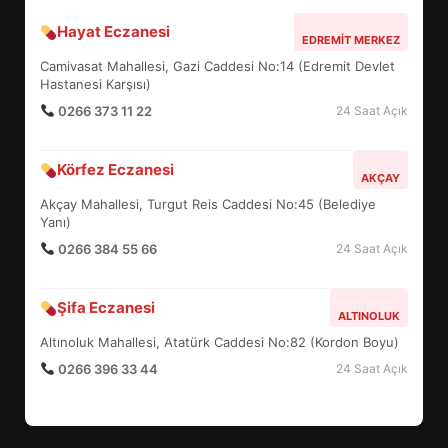
Hayat Eczanesi
BALIKESİR MÜZELERİNDE SÜRE
EDREMIT MERKEZ
UZATILDI: NE DEĞİŞTİ?
Camivasat Mahallesi, Gazi Caddesi No:14 (Edremit Devlet
5
Hastanesi Karşısı)
0266 373 11 22
24 Saat Açık
BURHANİYE SATRANÇ
Körfez Eczanesi
TURNUVASI KAYITLARI NEYİ
AKÇAY
DEĞİŞTİRİYOR?
Akçay Mahallesi, Turgut Reis Caddesi No:45 (Belediye
6
Yanı)
0266 384 55 66
24 Saat Açık
BURHANİYE BELEDİYESPOR’DA
YENİ YÖNETİM NASIL
Şifa Eczanesi
ALTINOLUK
ŞEKİLLENDİ?
7
Altınoluk Mahallesi, Atatürk Caddesi No:82 (Kordon Boyu)
0266 396 33 44
24 Saat Açık
AYVALIK SU MİRASI İÇİN
HAREKETE GEÇİYOR: GÖZLER
BULUŞMADA