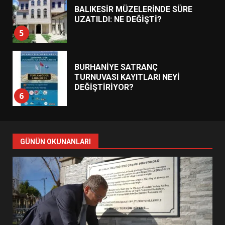
BALIKESİR MÜZELERİNDE SÜRE
UZATILDI: NE DEĞİŞTİ?
5
BURHANİYE SATRANÇ
TURNUVASI KAYITLARI NEYİ
DEĞİŞTİRİYOR?
6
BURHANİYE BELEDİYESPOR’DA
YENİ YÖNETİM NASIL
GÜNÜN OKUNANLARI
ŞEKİLLENDİ?
7
AYVALIK SU MİRASI İÇİN
HAREKETE GEÇİYOR: GÖZLER
BULUŞMADA
1