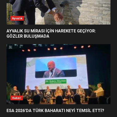
ESA 2026’DA TÜRK BAHARATI
Ayvalık
NEYİ TEMSİL ETTİ?
2
AYVALIK SU MİRASI İÇİN HAREKETE GEÇİYOR:
GÖZLER BULUŞMADA
EİB’DE KRİTİK ATAMA:
SÜRDÜRÜLEBİLİRLİKTE NE
DEĞİŞECEK?
3
EDREMİT’İN GURURU TÜRKİYE
FİNALİNDE NE BAŞARDI?
4
Haber
ESA 2026’DA TÜRK BAHARATI NEYİ TEMSİL ETTİ?
BALIKESİR MÜZELERİNDE SÜRE