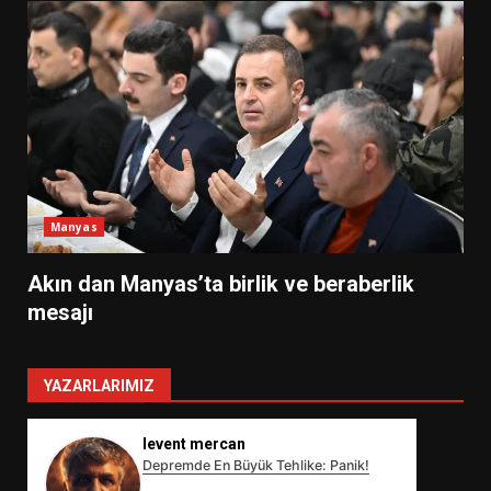
Manyas
Akın dan Manyas’ta birlik ve beraberlik
mesajı
YAZARLARIMIZ
levent mercan
Depremde En Büyük Tehlike: Panik!