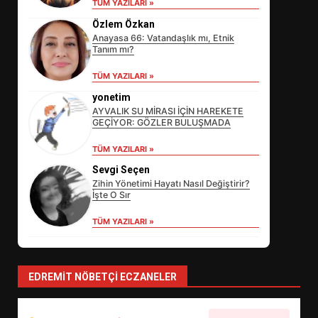
TÜM YAZILARI »
Özlem Özkan
Anayasa 66: Vatandaşlık mı, Etnik
Tanım mı?
TÜM YAZILARI »
yonetim
AYVALIK SU MİRASI İÇİN HAREKETE
GEÇİYOR: GÖZLER BULUŞMADA
EİB’DE KRİTİK ATAMA:
TÜM YAZILARI »
SÜRDÜRÜLEBİLİRLİKTE NE
Sevgi Seçen
DEĞİŞECEK?
3
Zihin Yönetimi Hayatı Nasıl Değiştirir?
İşte O Sır
TÜM YAZILARI »
EDREMİT’İN GURURU TÜRKİYE
FİNALİNDE NE BAŞARDI?
4
EDREMIT NÖBETÇI ECZANELER