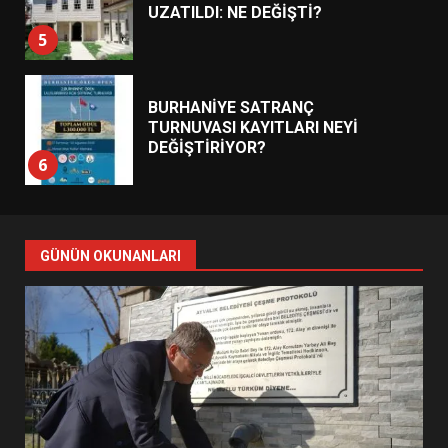
UZATILDI: NE DEĞİŞTİ?
5
BURHANİYE SATRANÇ
TURNUVASI KAYITLARI NEYİ
DEĞİŞTİRİYOR?
6
BURHANİYE BELEDİYESPOR’DA
YENİ YÖNETİM NASIL
GÜNÜN OKUNANLARI
ŞEKİLLENDİ?
7
AYVALIK SU MİRASI İÇİN
HAREKETE GEÇİYOR: GÖZLER
BULUŞMADA
1