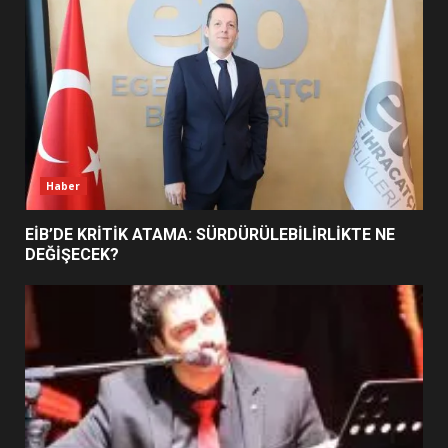
5
BURHANİYE SATRANÇ
TURNUVASI KAYITLARI NEYİ
DEĞİŞTİRİYOR?
6
Haber
BURHANİYE BELEDİYESPOR’DA
YENİ YÖNETİM NASIL
EİB’DE KRİTİK ATAMA: SÜRDÜRÜLEBİLİRLİKTE NE
ŞEKİLLENDİ?
DEĞİŞECEK?
7