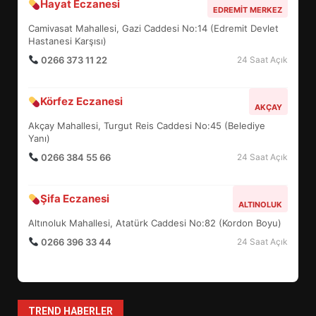
Hayat Eczanesi
BALIKESİR MÜZELERİNDE SÜRE
EDREMIT MERKEZ
UZATILDI: NE DEĞİŞTİ?
Camivasat Mahallesi, Gazi Caddesi No:14 (Edremit Devlet
5
Hastanesi Karşısı)
0266 373 11 22
24 Saat Açık
BURHANİYE SATRANÇ
Körfez Eczanesi
TURNUVASI KAYITLARI NEYİ
AKÇAY
DEĞİŞTİRİYOR?
Akçay Mahallesi, Turgut Reis Caddesi No:45 (Belediye
6
Yanı)
0266 384 55 66
24 Saat Açık
BURHANİYE BELEDİYESPOR’DA
YENİ YÖNETİM NASIL
Şifa Eczanesi
ALTINOLUK
ŞEKİLLENDİ?
7
Altınoluk Mahallesi, Atatürk Caddesi No:82 (Kordon Boyu)
0266 396 33 44
24 Saat Açık
AYVALIK SU MİRASI İÇİN
HAREKETE GEÇİYOR: GÖZLER
BULUŞMADA
1
TREND HABERLER