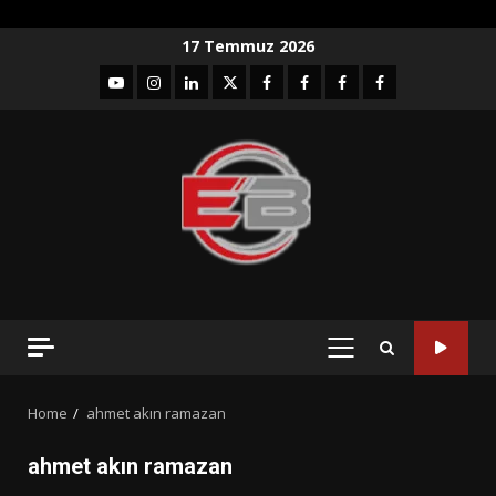
Skip
17 Temmuz 2026
to
YouTube
Instagram
LinkedIn
twitter
facebook-
Facebook-
Facebook-
Facebook-
content
1
2
3
Grup
PRIMARY
MENU
Home
ahmet akın ramazan
ahmet akın ramazan