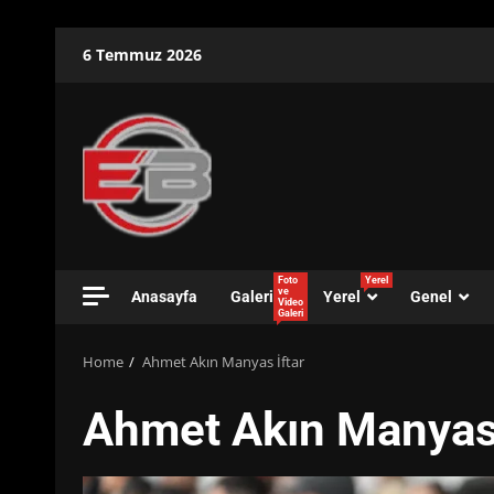
Skip
6 Temmuz 2026
to
content
Foto
Yerel
ve
Anasayfa
Galeri
Yerel
Genel
Video
Galeri
Home
Ahmet Akın Manyas İftar
Ahmet Akın Manyas 