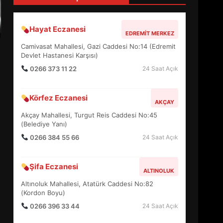
4
Hayat Eczanesi
EDREMIT MERKEZ
BALIKESİR MÜZELERİNDE
Camivasat Mahallesi, Gazi Caddesi No:14 (Edremit
SÜRE UZATILDI: NE DEĞİŞTİ?
Devlet Hastanesi Karşısı)
5
0266 373 11 22
24 Saat Açık
Körfez Eczanesi
BURHANİYE SATRANÇ
AKÇAY
TURNUVASI KAYITLARI NEYİ
Akçay Mahallesi, Turgut Reis Caddesi No:45
DEĞİŞTİRİYOR?
(Belediye Yanı)
6
0266 384 55 66
24 Saat Açık
BURHANİYE
Şifa Eczanesi
BELEDİYESPOR’DA YENİ
ALTINOLUK
YÖNETİM NASIL ŞEKİLLENDİ?
Altınoluk Mahallesi, Atatürk Caddesi No:82
7
(Kordon Boyu)
0266 396 33 44
24 Saat Açık