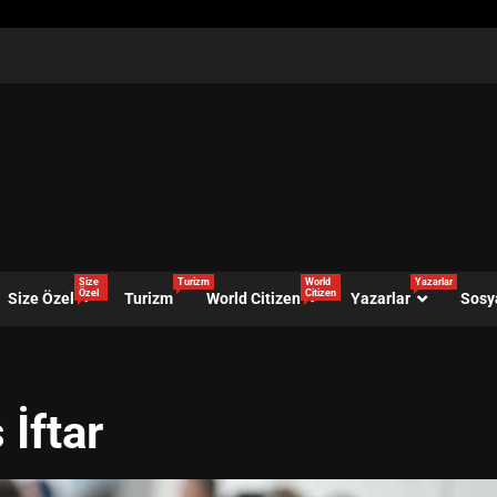
Size
Turizm
World
Yazarlar
Özel
Citizen
Size Özel
Turizm
World Citizen
Yazarlar
Sosy
İftar