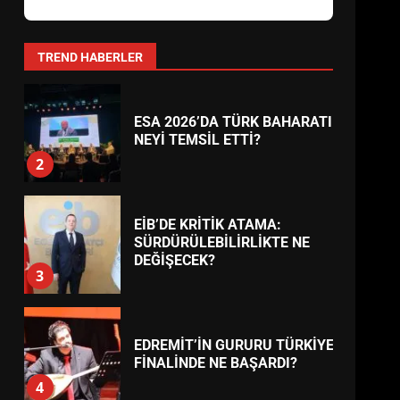
AYVALIK SU MİRASI İÇİN
HAREKETE GEÇİYOR: GÖZLER
BULUŞMADA
1
TREND HABERLER
ESA 2026’DA TÜRK BAHARATI
NEYİ TEMSİL ETTİ?
2
EİB’DE KRİTİK ATAMA:
SÜRDÜRÜLEBİLİRLİKTE NE
DEĞİŞECEK?
3
EDREMİT’İN GURURU TÜRKİYE
FİNALİNDE NE BAŞARDI?
4