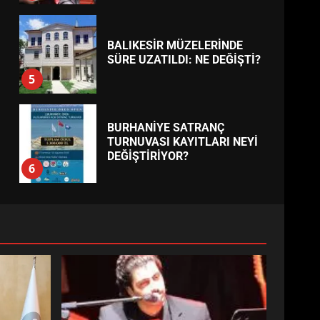
BALIKESİR MÜZELERİNDE
SÜRE UZATILDI: NE DEĞİŞTİ?
5
BURHANİYE SATRANÇ
TURNUVASI KAYITLARI NEYİ
DEĞİŞTİRİYOR?
6
BURHANİYE
BELEDİYESPOR’DA YENİ
YÖNETİM NASIL ŞEKİLLENDİ?
7
AYVALIK SU MİRASI İÇİN