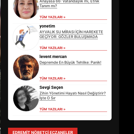
Anayasa 66: Vatandaşlık mı, Etnik
Tanım mı?
TÜM YAZILARI »
yonetim
AYVALIK SU MİRASI İÇİN HAREKETE
GEÇİYOR: GÖZLER BULUŞMADA
TÜM YAZILARI »
levent mercan
Depremde En Büyük Tehlike: Panik!
TÜM YAZILARI »
EİB’DE KRİTİK ATAMA:
SÜRDÜRÜLEBİLİRLİKTE NE
Sevgi Seçen
DEĞİŞECEK?
Zihin Yönetimi Hayatı Nasıl Değiştirir?
3
İşte O Sır
TÜM YAZILARI »
EDREMİT’İN GURURU TÜRKİYE
FİNALİNDE NE BAŞARDI?
EDREMIT NÖBETÇI ECZANELER