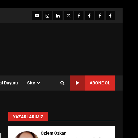
YouTube
Instagram
LinkedIn
twitter
facebook-
Facebook-
Facebook-
Facebook-
1
2
3
Grup
al Duyuru
Site
ABONE OL
YAZARLARIMIZ
Özlem Özkan