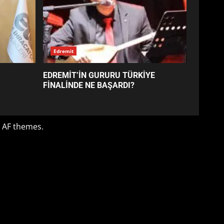
EDREMİT’İN GURURU TÜRKİYE
FİNALİNDE NE BAŞARDI?
4
BALIKESİR MÜZELERİNDE
SÜRE UZATILDI: NE DEĞİŞTİ?
5
BURHANİYE SATRANÇ
TURNUVASI KAYITLARI NEYİ
DEĞİŞTİRİYOR?
6
BURHANİYE