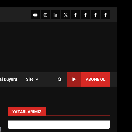
YouTube
Instagram
LinkedIn
twitter
facebook-
Facebook-
Facebook-
Facebook-
1
2
3
Grup
al Duyuru
Site
ABONE OL
YAZARLARIMIZ
Özlem Özkan