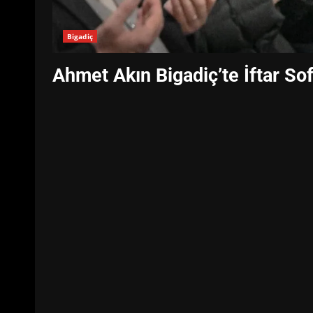
Bigadiç
Ahmet Akın Bigadiç’te İftar So