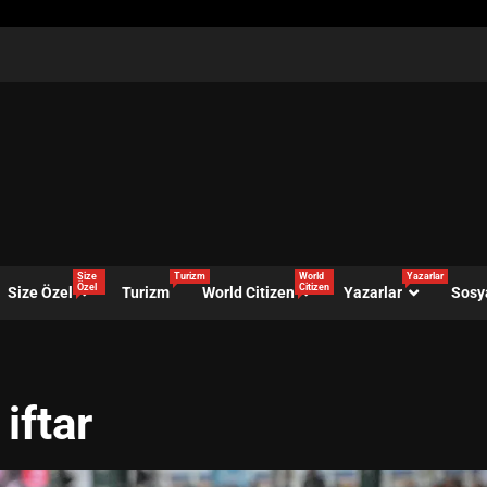
Size
Turizm
World
Yazarlar
Özel
Citizen
Size Özel
Turizm
World Citizen
Yazarlar
Sosy
iftar