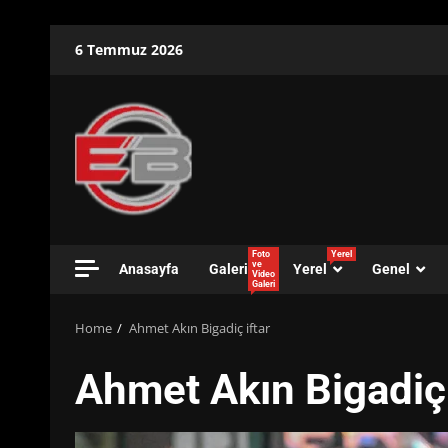
Skip
6 Temmuz 2026
to
content
Foto
Yerel
ve
Anasayfa
Galeri
Yerel
Genel
Video
Galeri
Home
Ahmet Akın Bigadiç iftar
Ahmet Akın Bigadiç 