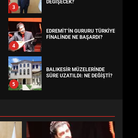
BURHANİYE
BELEDİYESPOR’DA YENİ
YÖNETİM NASIL ŞEKİLLENDİ?
7
TREND HABERLER
AYVALIK SU MİRASI İÇİN
HAREKETE GEÇİYOR: GÖZLER
BULUŞMADA
1
ESA 2026’DA TÜRK BAHARATI
NEYİ TEMSİL ETTİ?
2
EİB’DE KRİTİK ATAMA:
SÜRDÜRÜLEBİLİRLİKTE NE
DEĞİŞECEK?
3