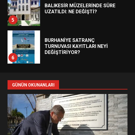
BALIKESİR MÜZELERİNDE SÜRE
UZATILDI: NE DEĞİŞTİ?
5
BURHANİYE SATRANÇ
TURNUVASI KAYITLARI NEYİ
DEĞİŞTİRİYOR?
6
BURHANİYE BELEDİYESPOR’DA
YENİ YÖNETİM NASIL
GÜNÜN OKUNANLARI
ŞEKİLLENDİ?
7
AYVALIK SU MİRASI İÇİN
HAREKETE GEÇİYOR: GÖZLER
BULUŞMADA
1