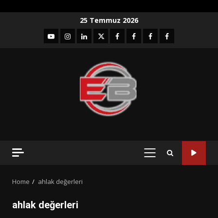
Skip
25 Temmuz 2026
to
YouTube
Instagram
LinkedIn
twitter
facebook-
Facebook-
Facebook-
Facebook-
content
1
2
3
Grup
PRIMARY
MENU
Home
ahlak değerleri
ahlak değerleri