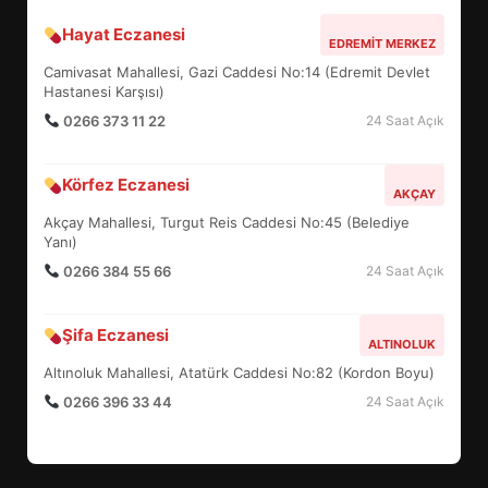
Hayat Eczanesi
BALIKESİR MÜZELERİNDE SÜRE
EDREMIT MERKEZ
UZATILDI: NE DEĞİŞTİ?
Camivasat Mahallesi, Gazi Caddesi No:14 (Edremit Devlet
5
Hastanesi Karşısı)
0266 373 11 22
24 Saat Açık
BURHANİYE SATRANÇ
Körfez Eczanesi
TURNUVASI KAYITLARI NEYİ
AKÇAY
DEĞİŞTİRİYOR?
Akçay Mahallesi, Turgut Reis Caddesi No:45 (Belediye
6
Yanı)
0266 384 55 66
24 Saat Açık
BURHANİYE BELEDİYESPOR’DA
YENİ YÖNETİM NASIL
Şifa Eczanesi
ALTINOLUK
ŞEKİLLENDİ?
7
Altınoluk Mahallesi, Atatürk Caddesi No:82 (Kordon Boyu)
0266 396 33 44
24 Saat Açık
AYVALIK SU MİRASI İÇİN
HAREKETE GEÇİYOR: GÖZLER
BULUŞMADA