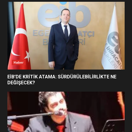
UZATILDI: NE DEĞİŞTİ?
5
BURHANİYE SATRANÇ
TURNUVASI KAYITLARI NEYİ
DEĞİŞTİRİYOR?
6
Haber
BURHANİYE BELEDİYESPOR’DA
YENİ YÖNETİM NASIL
EİB’DE KRİTİK ATAMA: SÜRDÜRÜLEBİLİRLİKTE NE
ŞEKİLLENDİ?
DEĞİŞECEK?
7