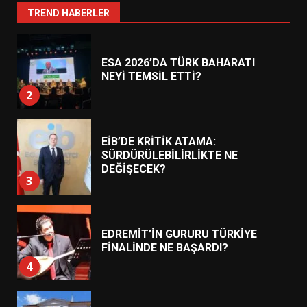
1
TREND HABERLER
ESA 2026’DA TÜRK BAHARATI
NEYİ TEMSİL ETTİ?
2
EİB’DE KRİTİK ATAMA:
SÜRDÜRÜLEBİLİRLİKTE NE
DEĞİŞECEK?
3
EDREMİT’İN GURURU TÜRKİYE
FİNALİNDE NE BAŞARDI?
4