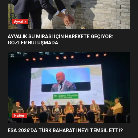
ESA 2026’DA TÜRK BAHARATI
Ayvalık
NEYİ TEMSİL ETTİ?
2
AYVALIK SU MİRASI İÇİN HAREKETE GEÇİYOR:
GÖZLER BULUŞMADA
EİB’DE KRİTİK ATAMA:
SÜRDÜRÜLEBİLİRLİKTE NE
DEĞİŞECEK?
3
EDREMİT’İN GURURU TÜRKİYE
FİNALİNDE NE BAŞARDI?
4
Haber
ESA 2026’DA TÜRK BAHARATI NEYİ TEMSİL ETTİ?
BALIKESİR MÜZELERİNDE SÜRE