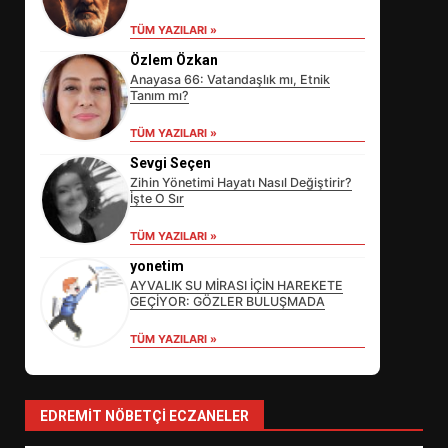
TÜM YAZILARI »
Özlem Özkan
Anayasa 66: Vatandaşlık mı, Etnik
Tanım mı?
TÜM YAZILARI »
Sevgi Seçen
Zihin Yönetimi Hayatı Nasıl Değiştirir?
İşte O Sır
EİB’DE KRİTİK ATAMA:
TÜM YAZILARI »
SÜRDÜRÜLEBİLİRLİKTE NE
DEĞİŞECEK?
yonetim
3
AYVALIK SU MİRASI İÇİN HAREKETE
GEÇİYOR: GÖZLER BULUŞMADA
TÜM YAZILARI »
EDREMİT’İN GURURU TÜRKİYE
FİNALİNDE NE BAŞARDI?
4
EDREMIT NÖBETÇI ECZANELER