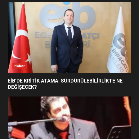
UZATILDI: NE DEĞİŞTİ?
5
BURHANİYE SATRANÇ
TURNUVASI KAYITLARI NEYİ
DEĞİŞTİRİYOR?
6
Haber
BURHANİYE BELEDİYESPOR’DA
YENİ YÖNETİM NASIL
EİB’DE KRİTİK ATAMA: SÜRDÜRÜLEBİLİRLİKTE NE
ŞEKİLLENDİ?
DEĞİŞECEK?
7