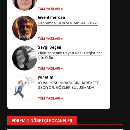
TÜM YAZILARI »
levent mercan
Depremde En Büyük Tehlike: Panik!
TÜM YAZILARI »
Sevgi Seçen
Zihin Yönetimi Hayatı Nasıl Değiştirir?
İşte O Sır
EİB’DE KRİTİK ATAMA:
TÜM YAZILARI »
SÜRDÜRÜLEBİLİRLİKTE NE
DEĞİŞECEK?
yonetim
3
AYVALIK SU MİRASI İÇİN HAREKETE
GEÇİYOR: GÖZLER BULUŞMADA
TÜM YAZILARI »
EDREMİT’İN GURURU TÜRKİYE
FİNALİNDE NE BAŞARDI?
4
EDREMIT NÖBETÇI ECZANELER