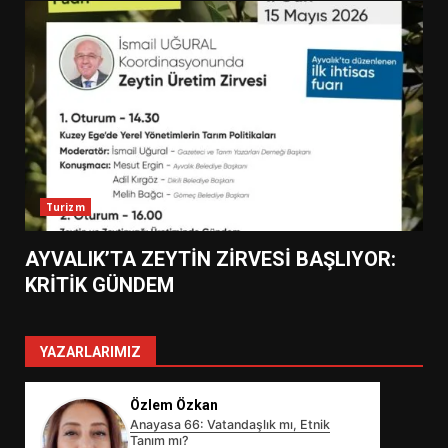
Turizm
AYVALIK’TA ZEYTİN ZİRVESİ BAŞLIYOR:
KRİTİK GÜNDEM
YAZARLARIMIZ
Özlem Özkan
Anayasa 66: Vatandaşlık mı, Etnik
Tanım mı?