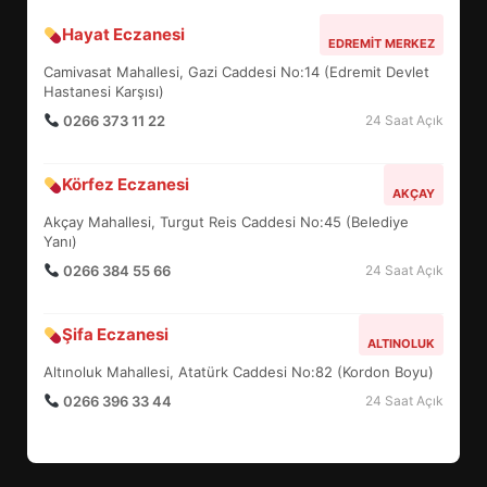
Hayat Eczanesi
BALIKESİR MÜZELERİNDE SÜRE
EDREMIT MERKEZ
UZATILDI: NE DEĞİŞTİ?
Camivasat Mahallesi, Gazi Caddesi No:14 (Edremit Devlet
5
Hastanesi Karşısı)
0266 373 11 22
24 Saat Açık
BURHANİYE SATRANÇ
Körfez Eczanesi
TURNUVASI KAYITLARI NEYİ
AKÇAY
DEĞİŞTİRİYOR?
Akçay Mahallesi, Turgut Reis Caddesi No:45 (Belediye
6
Yanı)
0266 384 55 66
24 Saat Açık
BURHANİYE BELEDİYESPOR’DA
YENİ YÖNETİM NASIL
Şifa Eczanesi
ALTINOLUK
ŞEKİLLENDİ?
7
Altınoluk Mahallesi, Atatürk Caddesi No:82 (Kordon Boyu)
0266 396 33 44
24 Saat Açık
AYVALIK SU MİRASI İÇİN
HAREKETE GEÇİYOR: GÖZLER
BULUŞMADA