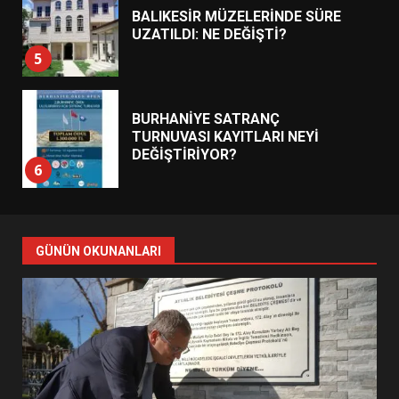
BALIKESİR MÜZELERİNDE SÜRE
UZATILDI: NE DEĞİŞTİ?
5
BURHANİYE SATRANÇ
TURNUVASI KAYITLARI NEYİ
DEĞİŞTİRİYOR?
6
BURHANİYE BELEDİYESPOR’DA
YENİ YÖNETİM NASIL
GÜNÜN OKUNANLARI
ŞEKİLLENDİ?
7
AYVALIK SU MİRASI İÇİN
HAREKETE GEÇİYOR: GÖZLER
BULUŞMADA
1