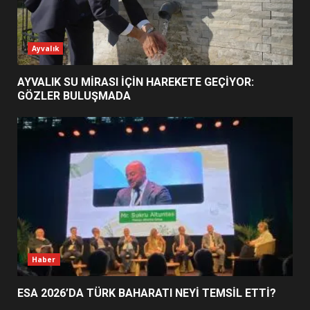
ESA 2026’DA TÜRK BAHARATI
Ayvalık
NEYİ TEMSİL ETTİ?
2
AYVALIK SU MİRASI İÇİN HAREKETE GEÇİYOR:
GÖZLER BULUŞMADA
EİB’DE KRİTİK ATAMA:
SÜRDÜRÜLEBİLİRLİKTE NE
DEĞİŞECEK?
3
EDREMİT’İN GURURU TÜRKİYE
FİNALİNDE NE BAŞARDI?
4
Haber
ESA 2026’DA TÜRK BAHARATI NEYİ TEMSİL ETTİ?
BALIKESİR MÜZELERİNDE SÜRE