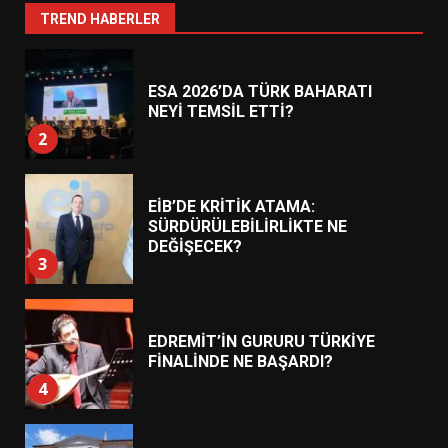
1
TREND HABERLER
ESA 2026’DA TÜRK BAHARATI
NEYİ TEMSİL ETTİ?
2
EİB’DE KRİTİK ATAMA:
SÜRDÜRÜLEBİLİRLİKTE NE
DEĞİŞECEK?
3
EDREMİT’İN GURURU TÜRKİYE
FİNALİNDE NE BAŞARDI?
4