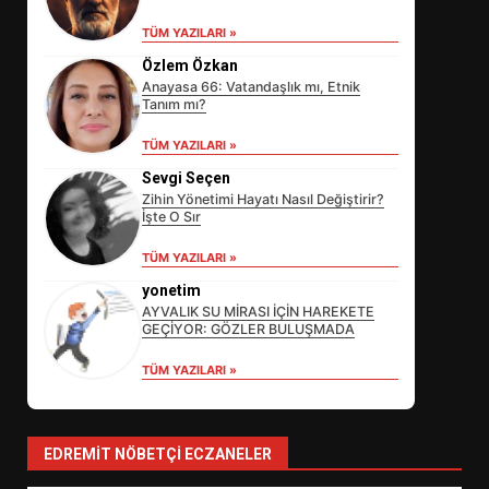
TÜM YAZILARI »
Özlem Özkan
Anayasa 66: Vatandaşlık mı, Etnik
Tanım mı?
TÜM YAZILARI »
Sevgi Seçen
Zihin Yönetimi Hayatı Nasıl Değiştirir?
İşte O Sır
EİB’DE KRİTİK ATAMA:
TÜM YAZILARI »
SÜRDÜRÜLEBİLİRLİKTE NE
DEĞİŞECEK?
yonetim
3
AYVALIK SU MİRASI İÇİN HAREKETE
GEÇİYOR: GÖZLER BULUŞMADA
TÜM YAZILARI »
EDREMİT’İN GURURU TÜRKİYE
FİNALİNDE NE BAŞARDI?
4
EDREMIT NÖBETÇI ECZANELER