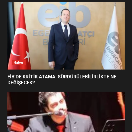
UZATILDI: NE DEĞİŞTİ?
5
BURHANİYE SATRANÇ
TURNUVASI KAYITLARI NEYİ
DEĞİŞTİRİYOR?
6
Haber
BURHANİYE BELEDİYESPOR’DA
YENİ YÖNETİM NASIL
EİB’DE KRİTİK ATAMA: SÜRDÜRÜLEBİLİRLİKTE NE
ŞEKİLLENDİ?
DEĞİŞECEK?
7