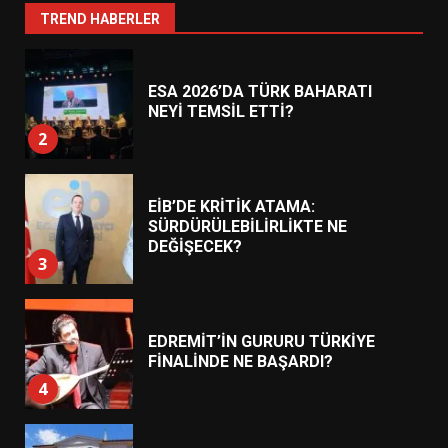
1
TREND HABERLER
ESA 2026’DA TÜRK BAHARATI
NEYİ TEMSİL ETTİ?
2
EİB’DE KRİTİK ATAMA:
SÜRDÜRÜLEBİLİRLİKTE NE
DEĞİŞECEK?
3
EDREMİT’İN GURURU TÜRKİYE
FİNALİNDE NE BAŞARDI?
4