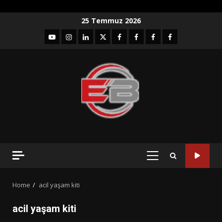
Skip
25 Temmuz 2026
to
YouTube
Instagram
LinkedIn
twitter
facebook-
Facebook-
Facebook-
Facebook-
content
1
2
3
Grup
PRIMARY
MENU
Home
acil yaşam kiti
acil yaşam kiti