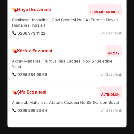
Hayat Eczanesi
BALIKESİR MÜZELERİNDE SÜRE
EDREMIT MERKEZ
UZATILDI: NE DEĞİŞTİ?
Camivasat Mahallesi, Gazi Caddesi No:14 (Edremit Devlet
5
Hastanesi Karşısı)
0266 373 11 22
24 Saat Açık
BURHANİYE SATRANÇ
Körfez Eczanesi
TURNUVASI KAYITLARI NEYİ
AKÇAY
DEĞİŞTİRİYOR?
Akçay Mahallesi, Turgut Reis Caddesi No:45 (Belediye
6
Yanı)
0266 384 55 66
24 Saat Açık
BURHANİYE BELEDİYESPOR’DA
YENİ YÖNETİM NASIL
Şifa Eczanesi
ALTINOLUK
ŞEKİLLENDİ?
7
Altınoluk Mahallesi, Atatürk Caddesi No:82 (Kordon Boyu)
0266 396 33 44
24 Saat Açık
AYVALIK SU MİRASI İÇİN
HAREKETE GEÇİYOR: GÖZLER
BULUŞMADA