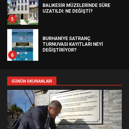
BALIKESİR MÜZELERİNDE SÜRE
UZATILDI: NE DEĞİŞTİ?
5
BURHANİYE SATRANÇ
TURNUVASI KAYITLARI NEYİ
DEĞİŞTİRİYOR?
6
BURHANİYE BELEDİYESPOR’DA
YENİ YÖNETİM NASIL
GÜNÜN OKUNANLARI
ŞEKİLLENDİ?
7
AYVALIK SU MİRASI İÇİN
HAREKETE GEÇİYOR: GÖZLER
BULUŞMADA
1