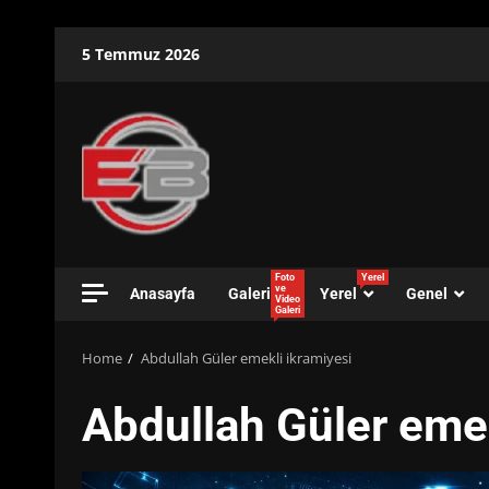
Skip
5 Temmuz 2026
to
content
Foto
Yerel
ve
Anasayfa
Galeri
Yerel
Genel
Video
Galeri
Home
Abdullah Güler emekli ikramiyesi
Abdullah Güler emek