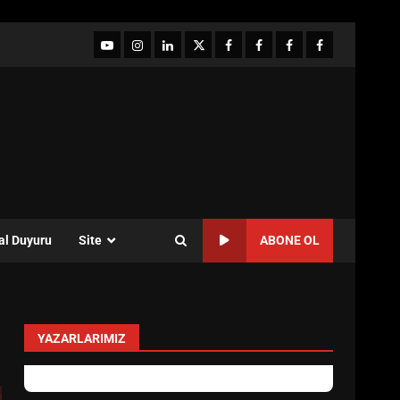
YouTube
Instagram
LinkedIn
twitter
facebook-
Facebook-
Facebook-
Facebook-
1
2
3
Grup
al Duyuru
Site
ABONE OL
YAZARLARIMIZ
yonetim