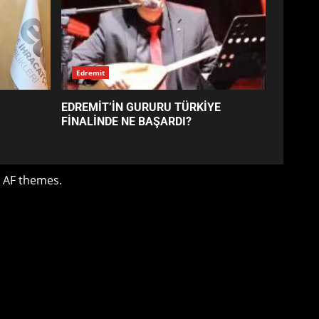
EDREMİT’İN GURURU TÜRKİYE
FİNALİNDE NE BAŞARDI?
4
BALIKESİR MÜZELERİNDE
SÜRE UZATILDI: NE DEĞİŞTİ?
5
BURHANİYE SATRANÇ
TURNUVASI KAYITLARI NEYİ
DEĞİŞTİRİYOR?
6
BURHANİYE