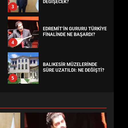
BURHANİYE
BELEDİYESPOR’DA YENİ
YÖNETİM NASIL ŞEKİLLENDİ?
7
TREND HABERLER
AYVALIK SU MİRASI İÇİN
HAREKETE GEÇİYOR: GÖZLER
BULUŞMADA
1
ESA 2026’DA TÜRK BAHARATI
NEYİ TEMSİL ETTİ?
2
EİB’DE KRİTİK ATAMA:
SÜRDÜRÜLEBİLİRLİKTE NE
DEĞİŞECEK?
3