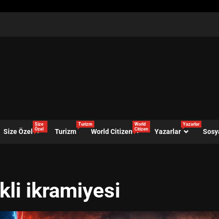
Size
Turizm
World
Yazarlar
Özel
Citizen
Size Özel
Turizm
World Citizen
Yazarlar
Sosy
li ikramiyesi