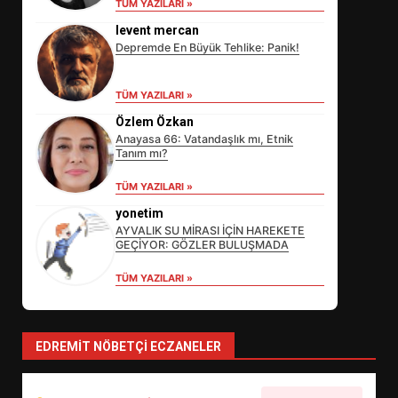
TÜM YAZILARI »
levent mercan
Depremde En Büyük Tehlike: Panik!
TÜM YAZILARI »
Özlem Özkan
Anayasa 66: Vatandaşlık mı, Etnik
Tanım mı?
EİB’DE KRİTİK ATAMA:
TÜM YAZILARI »
SÜRDÜRÜLEBİLİRLİKTE NE
DEĞİŞECEK?
yonetim
3
AYVALIK SU MİRASI İÇİN HAREKETE
GEÇİYOR: GÖZLER BULUŞMADA
TÜM YAZILARI »
EDREMİT’İN GURURU TÜRKİYE
FİNALİNDE NE BAŞARDI?
4
EDREMIT NÖBETÇI ECZANELER