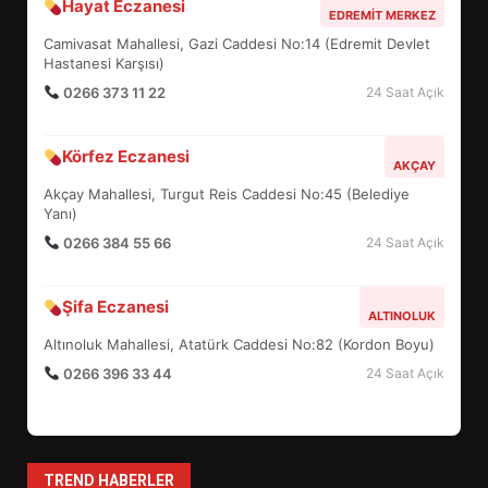
Hayat Eczanesi
BALIKESİR MÜZELERİNDE SÜRE
EDREMIT MERKEZ
UZATILDI: NE DEĞİŞTİ?
Camivasat Mahallesi, Gazi Caddesi No:14 (Edremit Devlet
5
Hastanesi Karşısı)
0266 373 11 22
24 Saat Açık
BURHANİYE SATRANÇ
Körfez Eczanesi
TURNUVASI KAYITLARI NEYİ
AKÇAY
DEĞİŞTİRİYOR?
Akçay Mahallesi, Turgut Reis Caddesi No:45 (Belediye
6
Yanı)
0266 384 55 66
24 Saat Açık
BURHANİYE BELEDİYESPOR’DA
YENİ YÖNETİM NASIL
Şifa Eczanesi
ALTINOLUK
ŞEKİLLENDİ?
7
Altınoluk Mahallesi, Atatürk Caddesi No:82 (Kordon Boyu)
0266 396 33 44
24 Saat Açık
AYVALIK SU MİRASI İÇİN
HAREKETE GEÇİYOR: GÖZLER
BULUŞMADA
1
TREND HABERLER