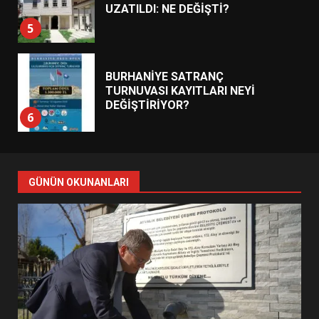
UZATILDI: NE DEĞİŞTİ?
5
BURHANİYE SATRANÇ
TURNUVASI KAYITLARI NEYİ
DEĞİŞTİRİYOR?
6
BURHANİYE BELEDİYESPOR’DA
YENİ YÖNETİM NASIL
GÜNÜN OKUNANLARI
ŞEKİLLENDİ?
7
AYVALIK SU MİRASI İÇİN
HAREKETE GEÇİYOR: GÖZLER
BULUŞMADA
1