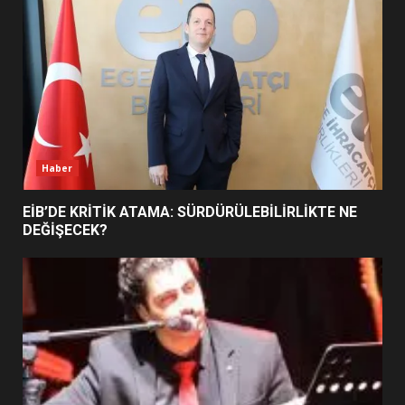
5
BURHANİYE SATRANÇ
TURNUVASI KAYITLARI NEYİ
DEĞİŞTİRİYOR?
6
Haber
BURHANİYE BELEDİYESPOR’DA
YENİ YÖNETİM NASIL
EİB’DE KRİTİK ATAMA: SÜRDÜRÜLEBİLİRLİKTE NE
ŞEKİLLENDİ?
DEĞİŞECEK?
7