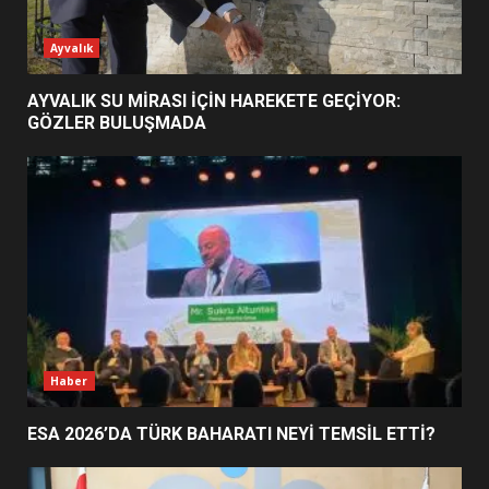
ESA 2026’DA TÜRK BAHARATI
Ayvalık
NEYİ TEMSİL ETTİ?
2
AYVALIK SU MİRASI İÇİN HAREKETE GEÇİYOR:
GÖZLER BULUŞMADA
EİB’DE KRİTİK ATAMA:
SÜRDÜRÜLEBİLİRLİKTE NE
DEĞİŞECEK?
3
EDREMİT’İN GURURU TÜRKİYE
FİNALİNDE NE BAŞARDI?
4
Haber
ESA 2026’DA TÜRK BAHARATI NEYİ TEMSİL ETTİ?
BALIKESİR MÜZELERİNDE SÜRE
UZATILDI: NE DEĞİŞTİ?