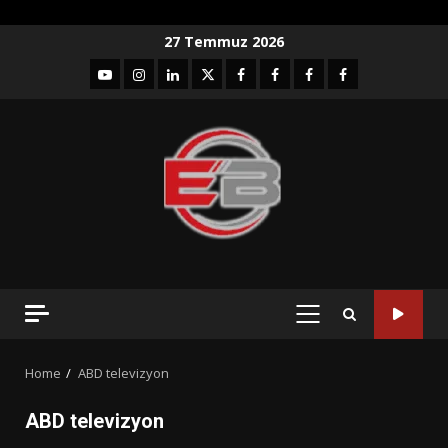
Skip
27 Temmuz 2026
to
YouTube
Instagram
LinkedIn
twitter
facebook-
Facebook-
Facebook-
Facebook-
content
1
2
3
Grup
PRIMARY
MENU
Home
ABD televizyon
ABD televizyon