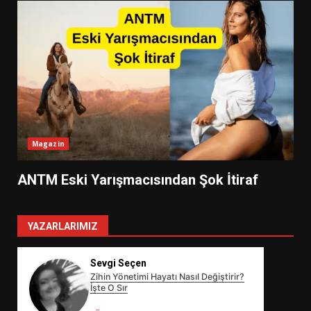
Magazin
ANTM Eski Yarışmacısından Şok İtiraf
YAZARLARIMIZ
Sevgi Seçen
Zihin Yönetimi Hayatı Nasıl Değiştirir?
İşte O Sır