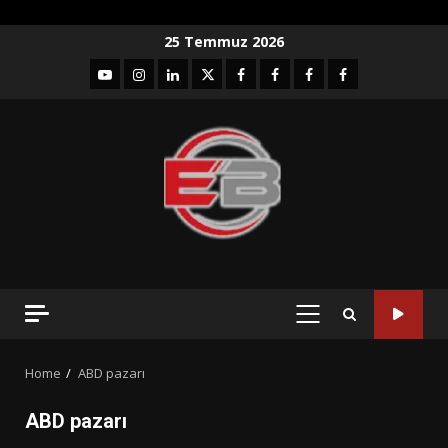
Skip
25 Temmuz 2026
to
YouTube
Instagram
LinkedIn
twitter
facebook-
Facebook-
Facebook-
Facebook-
content
1
2
3
Grup
PRIMARY
MENU
Home
ABD pazarı
ABD pazarı