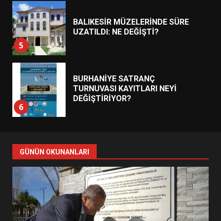
BALIKESİR MÜZELERİNDE SÜRE
UZATILDI: NE DEĞİŞTİ?
5
BURHANİYE SATRANÇ
TURNUVASI KAYITLARI NEYİ
DEĞİŞTİRİYOR?
6
BURHANİYE BELEDİYESPOR’DA
YENİ YÖNETİM NASIL
GÜNÜN OKUNANLARI
ŞEKİLLENDİ?
7
AYVALIK SU MİRASI İÇİN
HAREKETE GEÇİYOR: GÖZLER