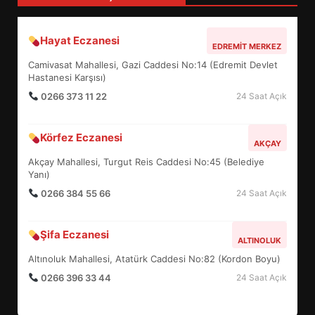
Hayat Eczanesi
BALIKESİR MÜZELERİNDE SÜRE
EDREMIT MERKEZ
UZATILDI: NE DEĞİŞTİ?
Camivasat Mahallesi, Gazi Caddesi No:14 (Edremit Devlet
5
Hastanesi Karşısı)
0266 373 11 22
24 Saat Açık
BURHANİYE SATRANÇ
Körfez Eczanesi
TURNUVASI KAYITLARI NEYİ
AKÇAY
DEĞİŞTİRİYOR?
Akçay Mahallesi, Turgut Reis Caddesi No:45 (Belediye
6
Yanı)
0266 384 55 66
24 Saat Açık
BURHANİYE BELEDİYESPOR’DA
YENİ YÖNETİM NASIL
Şifa Eczanesi
ALTINOLUK
ŞEKİLLENDİ?
7
Altınoluk Mahallesi, Atatürk Caddesi No:82 (Kordon Boyu)
0266 396 33 44
24 Saat Açık
AYVALIK SU MİRASI İÇİN