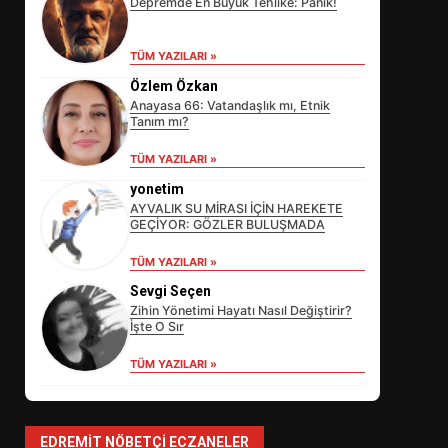
Depremde En Büyük Tehlike: Panik!
TÜM YAZILARI »
Özlem Özkan
Anayasa 66: Vatandaşlık mı, Etnik
Tanım mı?
TÜM YAZILARI »
yonetim
AYVALIK SU MİRASI İÇİN HAREKETE
GEÇİYOR: GÖZLER BULUŞMADA
EİB’DE KRİTİK ATAMA:
TÜM YAZILARI »
SÜRDÜRÜLEBİLİRLİKTE NE
Sevgi Seçen
DEĞİŞECEK?
3
Zihin Yönetimi Hayatı Nasıl Değiştirir?
İşte O Sır
TÜM YAZILARI »
EDREMİT’İN GURURU TÜRKİYE
FİNALİNDE NE BAŞARDI?
4
EDREMIT NÖBETÇI ECZANELER