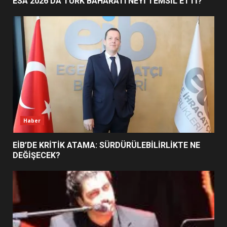
ESA 2026’DA TÜRK BAHARATI NEYİ TEMSİL ETTİ?
BALIKESİR MÜZELERİNDE SÜRE
UZATILDI: NE DEĞİŞTİ?
5
BURHANİYE SATRANÇ
TURNUVASI KAYITLARI NEYİ
DEĞİŞTİRİYOR?
6
Haber
BURHANİYE BELEDİYESPOR’DA
YENİ YÖNETİM NASIL
EİB’DE KRİTİK ATAMA: SÜRDÜRÜLEBİLİRLİKTE NE
ŞEKİLLENDİ?
DEĞİŞECEK?
7