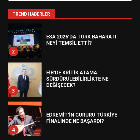
HAREKETE GEÇİYOR: GÖZLER
BULUŞMADA
1
TREND HABERLER
ESA 2026’DA TÜRK BAHARATI
NEYİ TEMSİL ETTİ?
2
EİB’DE KRİTİK ATAMA:
SÜRDÜRÜLEBİLİRLİKTE NE
DEĞİŞECEK?
3
EDREMİT’İN GURURU TÜRKİYE
FİNALİNDE NE BAŞARDI?
4