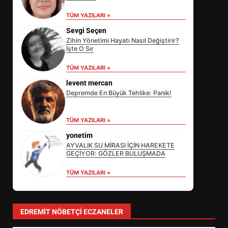
TÜM YAZILARI »
Sevgi Seçen
Zihin Yönetimi Hayatı Nasıl Değiştirir?
İşte O Sır
TÜM YAZILARI »
levent mercan
Depremde En Büyük Tehlike: Panik!
EİB’DE KRİTİK ATAMA:
TÜM YAZILARI »
SÜRDÜRÜLEBİLİRLİKTE NE
DEĞİŞECEK?
yonetim
3
AYVALIK SU MİRASI İÇİN HAREKETE
GEÇİYOR: GÖZLER BULUŞMADA
TÜM YAZILARI »
EDREMİT’İN GURURU TÜRKİYE
FİNALİNDE NE BAŞARDI?
4
EDREMIT NÖBETÇI ECZANELER