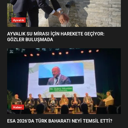
ESA 2026’DA TÜRK BAHARATI
Ayvalık
NEYİ TEMSİL ETTİ?
2
AYVALIK SU MİRASI İÇİN HAREKETE GEÇİYOR:
GÖZLER BULUŞMADA
EİB’DE KRİTİK ATAMA:
SÜRDÜRÜLEBİLİRLİKTE NE
DEĞİŞECEK?
3
EDREMİT’İN GURURU TÜRKİYE
FİNALİNDE NE BAŞARDI?
4
Haber
ESA 2026’DA TÜRK BAHARATI NEYİ TEMSİL ETTİ?
BALIKESİR MÜZELERİNDE SÜRE