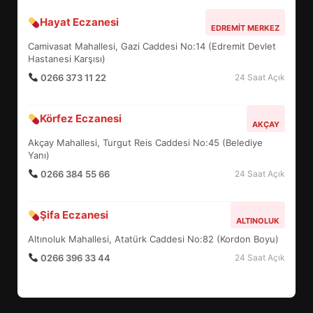
Hayat Eczanesi
BALIKESİR MÜZELERİNDE SÜRE
EDREMIT MERKEZ
UZATILDI: NE DEĞİŞTİ?
Camivasat Mahallesi, Gazi Caddesi No:14 (Edremit Devlet
5
Hastanesi Karşısı)
0266 373 11 22
24 Saat Açık
BURHANİYE SATRANÇ
Körfez Eczanesi
TURNUVASI KAYITLARI NEYİ
AKÇAY
DEĞİŞTİRİYOR?
Akçay Mahallesi, Turgut Reis Caddesi No:45 (Belediye
6
Yanı)
0266 384 55 66
24 Saat Açık
BURHANİYE BELEDİYESPOR’DA
YENİ YÖNETİM NASIL
Şifa Eczanesi
ALTINOLUK
ŞEKİLLENDİ?
7
Altınoluk Mahallesi, Atatürk Caddesi No:82 (Kordon Boyu)
0266 396 33 44
24 Saat Açık
AYVALIK SU MİRASI İÇİN
HAREKETE GEÇİYOR: GÖZLER
BULUŞMADA