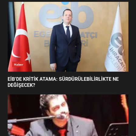
UZATILDI: NE DEĞİŞTİ?
5
BURHANİYE SATRANÇ
TURNUVASI KAYITLARI NEYİ
DEĞİŞTİRİYOR?
6
Haber
BURHANİYE BELEDİYESPOR’DA
YENİ YÖNETİM NASIL
EİB’DE KRİTİK ATAMA: SÜRDÜRÜLEBİLİRLİKTE NE
ŞEKİLLENDİ?
DEĞİŞECEK?
7