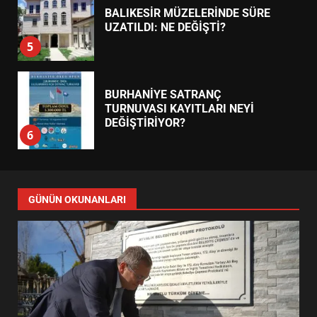
BALIKESİR MÜZELERİNDE SÜRE
UZATILDI: NE DEĞİŞTİ?
5
BURHANİYE SATRANÇ
TURNUVASI KAYITLARI NEYİ
DEĞİŞTİRİYOR?
6
BURHANİYE BELEDİYESPOR’DA
YENİ YÖNETİM NASIL
GÜNÜN OKUNANLARI
ŞEKİLLENDİ?
7
AYVALIK SU MİRASI İÇİN
HAREKETE GEÇİYOR: GÖZLER
BULUŞMADA
1