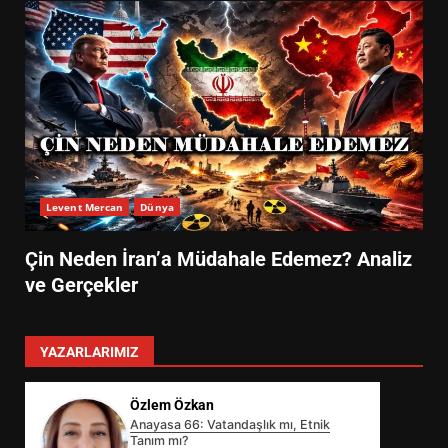
Levent Mercan
Dünya
Çin Neden İran’a Müdahale Edemez? Analiz
ve Gerçekler
YAZARLARIMIZ
Özlem Özkan
Anayasa 66: Vatandaşlık mı, Etnik
Tanım mı?