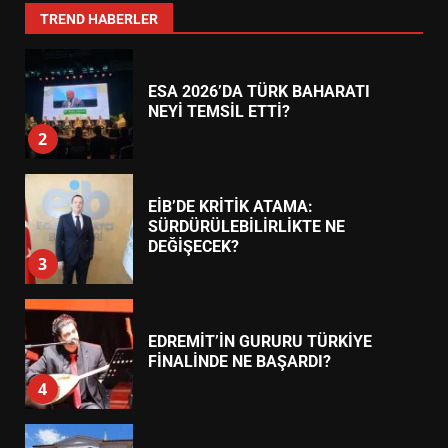
1
TREND HABERLER
ESA 2026’DA TÜRK BAHARATI
NEYİ TEMSİL ETTİ?
2
EİB’DE KRİTİK ATAMA:
SÜRDÜRÜLEBİLİRLİKTE NE
DEĞİŞECEK?
3
EDREMİT’İN GURURU TÜRKİYE
FİNALİNDE NE BAŞARDI?
4