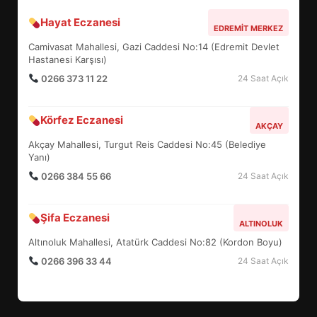
Hayat Eczanesi
BALIKESİR MÜZELERİNDE SÜRE
EDREMIT MERKEZ
UZATILDI: NE DEĞİŞTİ?
Camivasat Mahallesi, Gazi Caddesi No:14 (Edremit Devlet
5
Hastanesi Karşısı)
0266 373 11 22
24 Saat Açık
BURHANİYE SATRANÇ
Körfez Eczanesi
TURNUVASI KAYITLARI NEYİ
AKÇAY
DEĞİŞTİRİYOR?
Akçay Mahallesi, Turgut Reis Caddesi No:45 (Belediye
6
Yanı)
0266 384 55 66
24 Saat Açık
BURHANİYE BELEDİYESPOR’DA
YENİ YÖNETİM NASIL
Şifa Eczanesi
ALTINOLUK
ŞEKİLLENDİ?
7
Altınoluk Mahallesi, Atatürk Caddesi No:82 (Kordon Boyu)
0266 396 33 44
24 Saat Açık
AYVALIK SU MİRASI İÇİN
HAREKETE GEÇİYOR: GÖZLER
BULUŞMADA