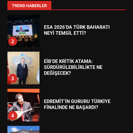
1
TREND HABERLER
ESA 2026’DA TÜRK BAHARATI
NEYİ TEMSİL ETTİ?
2
EİB’DE KRİTİK ATAMA:
SÜRDÜRÜLEBİLİRLİKTE NE
DEĞİŞECEK?
3
EDREMİT’İN GURURU TÜRKİYE
FİNALİNDE NE BAŞARDI?
4