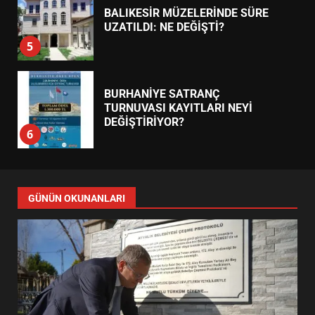
BALIKESİR MÜZELERİNDE SÜRE
UZATILDI: NE DEĞİŞTİ?
5
BURHANİYE SATRANÇ
TURNUVASI KAYITLARI NEYİ
DEĞİŞTİRİYOR?
6
BURHANİYE BELEDİYESPOR’DA
YENİ YÖNETİM NASIL
GÜNÜN OKUNANLARI
ŞEKİLLENDİ?
7
AYVALIK SU MİRASI İÇİN
HAREKETE GEÇİYOR: GÖZLER
BULUŞMADA
1