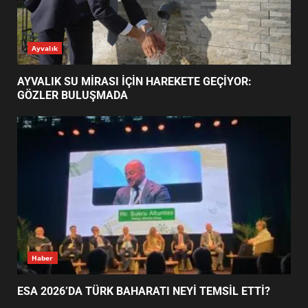
ESA 2026’DA TÜRK BAHARATI
Ayvalık
NEYİ TEMSİL ETTİ?
2
AYVALIK SU MİRASI İÇİN HAREKETE GEÇİYOR:
GÖZLER BULUŞMADA
EİB’DE KRİTİK ATAMA:
SÜRDÜRÜLEBİLİRLİKTE NE
DEĞİŞECEK?
3
EDREMİT’İN GURURU TÜRKİYE
FİNALİNDE NE BAŞARDI?
4
Haber
ESA 2026’DA TÜRK BAHARATI NEYİ TEMSİL ETTİ?
BALIKESİR MÜZELERİNDE SÜRE