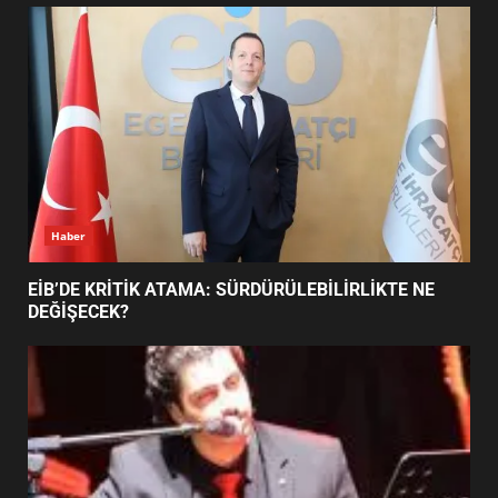
UZATILDI: NE DEĞİŞTİ?
5
BURHANİYE SATRANÇ
TURNUVASI KAYITLARI NEYİ
DEĞİŞTİRİYOR?
6
Haber
BURHANİYE BELEDİYESPOR’DA
YENİ YÖNETİM NASIL
EİB’DE KRİTİK ATAMA: SÜRDÜRÜLEBİLİRLİKTE NE
ŞEKİLLENDİ?
DEĞİŞECEK?
7