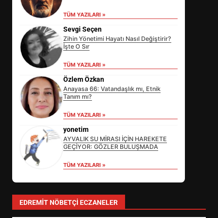
TÜM YAZILARI »
Sevgi Seçen
Zihin Yönetimi Hayatı Nasıl Değiştirir?
İşte O Sır
TÜM YAZILARI »
Özlem Özkan
Anayasa 66: Vatandaşlık mı, Etnik
Tanım mı?
EİB’DE KRİTİK ATAMA:
TÜM YAZILARI »
SÜRDÜRÜLEBİLİRLİKTE NE
DEĞİŞECEK?
yonetim
3
AYVALIK SU MİRASI İÇİN HAREKETE
GEÇİYOR: GÖZLER BULUŞMADA
TÜM YAZILARI »
EDREMİT’İN GURURU TÜRKİYE
FİNALİNDE NE BAŞARDI?
4
EDREMIT NÖBETÇI ECZANELER