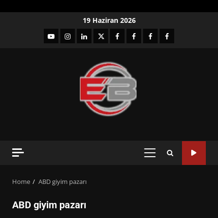
Skip
19 Haziran 2026
to
YouTube
Instagram
LinkedIn
twitter
facebook-
Facebook-
Facebook-
Facebook-
content
1
2
3
Grup
PRIMARY
MENU
Home
ABD giyim pazarı
ABD giyim pazarı