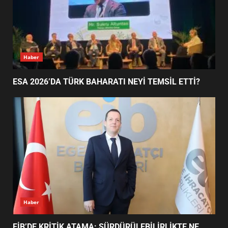
ESA 2026’DA TÜRK BAHARATI
NEYİ TEMSİL ETTİ?
2
EİB’DE KRİTİK ATAMA:
SÜRDÜRÜLEBİLİRLİKTE NE
DEĞİŞECEK?
3
Haber
ESA 2026’DA TÜRK BAHARATI NEYİ TEMSİL ETTİ?
EDREMİT’İN GURURU TÜRKİYE
FİNALİNDE NE BAŞARDI?
4
BALIKESİR MÜZELERİNDE SÜRE
UZATILDI: NE DEĞİŞTİ?