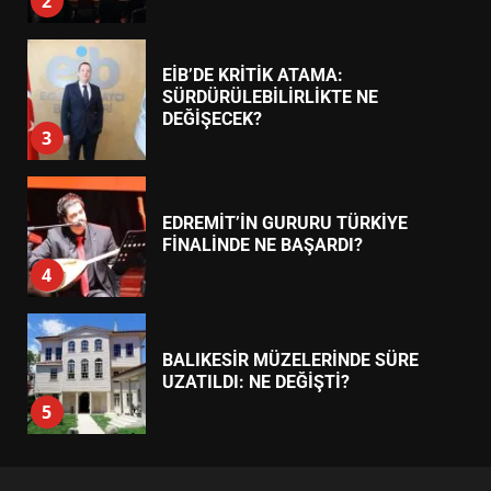
ESA 2026’DA TÜRK BAHARATI
NEYİ TEMSİL ETTİ?
2
EİB’DE KRİTİK ATAMA:
SÜRDÜRÜLEBİLİRLİKTE NE
DEĞİŞECEK?
3
EDREMİT’İN GURURU TÜRKİYE
FİNALİNDE NE BAŞARDI?
4
BALIKESİR MÜZELERİNDE SÜRE