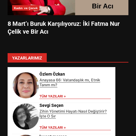
Kadın ve Çocuk
8 Mart’ı Buruk Karşılıyoruz: İki Fatma Nur
Çelik ve Bir Acı
YAZARLARIMIZ
Özlem Özkan
Anayasa 66: Vatandaşlık mı, Etnik
Tanım mı?
TÜM YAZILARI »
Sevgi Seçen
Zihin Yönetimi Hayatı Nasıl Değiştirir?
İşte O Sır
TÜM YAZILARI »