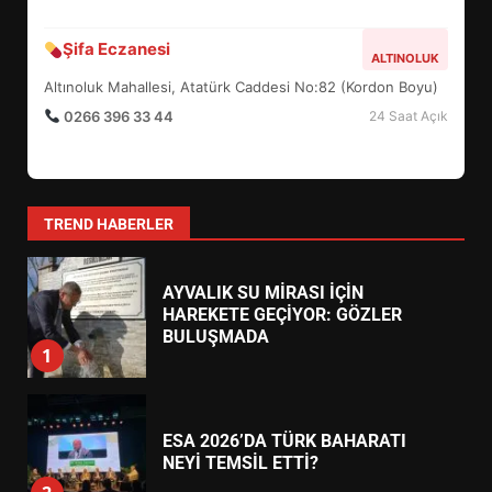
BALIKESİR MÜZELERİNDE SÜRE
Körfez Eczanesi
AKÇAY
UZATILDI: NE DEĞİŞTİ?
Akçay Mahallesi, Turgut Reis Caddesi No:45 (Belediye
5
Yanı)
0266 384 55 66
24 Saat Açık
BURHANİYE SATRANÇ
TURNUVASI KAYITLARI NEYİ
Şifa Eczanesi
ALTINOLUK
DEĞİŞTİRİYOR?
6
Altınoluk Mahallesi, Atatürk Caddesi No:82 (Kordon Boyu)
0266 396 33 44
24 Saat Açık
BURHANİYE BELEDİYESPOR’DA
YENİ YÖNETİM NASIL
ŞEKİLLENDİ?
7
TREND HABERLER
AYVALIK SU MİRASI İÇİN
HAREKETE GEÇİYOR: GÖZLER
BULUŞMADA
1