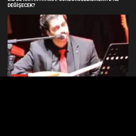
5
Haber
BURHANİYE SATRANÇ
TURNUVASI KAYITLARI NEYİ
EİB’DE KRİTİK ATAMA: SÜRDÜRÜLEBİLİRLİKTE NE
DEĞİŞTİRİYOR?
DEĞİŞECEK?
6
BURHANİYE BELEDİYESPOR’DA
YENİ YÖNETİM NASIL
ŞEKİLLENDİ?
7
Edremit
EDREMİT’İN GURURU TÜRKİYE FİNALİNDE NE
BAŞARDI?