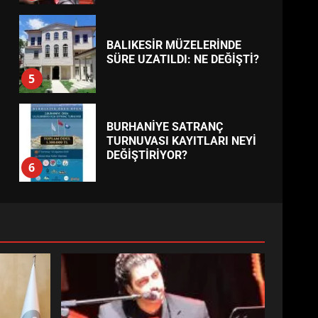
BALIKESİR MÜZELERİNDE
SÜRE UZATILDI: NE DEĞİŞTİ?
5
BURHANİYE SATRANÇ
TURNUVASI KAYITLARI NEYİ
DEĞİŞTİRİYOR?
6
BURHANİYE
BELEDİYESPOR’DA YENİ
YÖNETİM NASIL ŞEKİLLENDİ?
7
AYVALIK SU MİRASI İÇİN