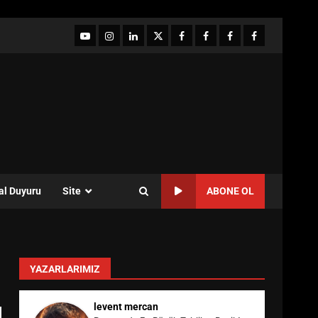
YouTube
Instagram
LinkedIn
twitter
facebook-
Facebook-
Facebook-
Facebook-
1
2
3
Grup
al Duyuru
Site
ABONE OL
YAZARLARIMIZ
levent mercan