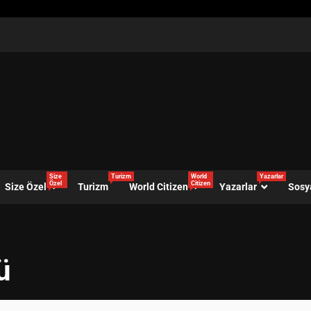
Size
Turizm
World
Yazarlar
Özel
Citizen
Size Özel
Turizm
World Citizen
Yazarlar
Sosy
ü