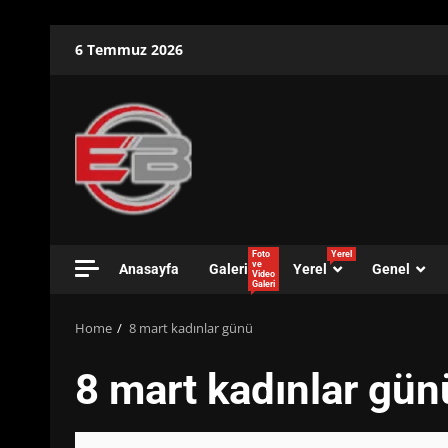
Skip
6 Temmuz 2026
to
content
Foto
Yerel
ve
Anasayfa
Galeri
Yerel
Genel
Video
Galeri
Home
8 mart kadınlar günü
8 mart kadınlar gün