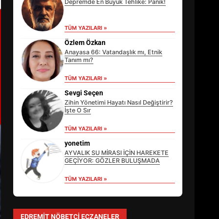
Depremde En Büyük Tehlike: Panik!
TÜM YAZILARI »
Özlem Özkan
Anayasa 66: Vatandaşlık mı, Etnik
Tanım mı?
TÜM YAZILARI »
Sevgi Seçen
Zihin Yönetimi Hayatı Nasıl Değiştirir?
İşte O Sır
TÜM YAZILARI »
EİB’DE KRİTİK ATAMA:
SÜRDÜRÜLEBİLİRLİKTE NE
yonetim
DEĞİŞECEK?
AYVALIK SU MİRASI İÇİN HAREKETE
3
GEÇİYOR: GÖZLER BULUŞMADA
TÜM YAZILARI »
EDREMİT’İN GURURU TÜRKİYE
FİNALİNDE NE BAŞARDI?
EDREMIT NÖBETÇI ECZANELER