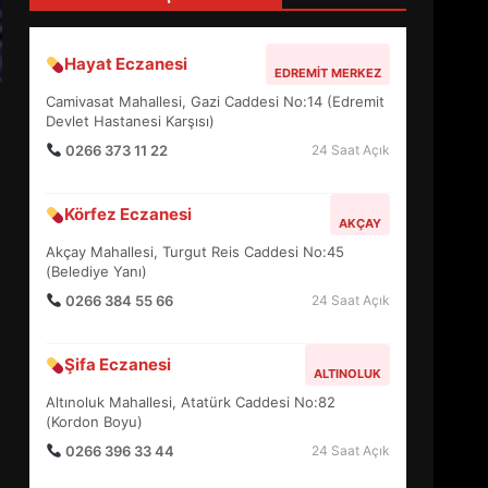
4
Hayat Eczanesi
EDREMIT MERKEZ
BALIKESİR MÜZELERİNDE
Camivasat Mahallesi, Gazi Caddesi No:14 (Edremit
SÜRE UZATILDI: NE DEĞİŞTİ?
Devlet Hastanesi Karşısı)
5
0266 373 11 22
24 Saat Açık
Körfez Eczanesi
BURHANİYE SATRANÇ
AKÇAY
TURNUVASI KAYITLARI NEYİ
Akçay Mahallesi, Turgut Reis Caddesi No:45
DEĞİŞTİRİYOR?
(Belediye Yanı)
6
0266 384 55 66
24 Saat Açık
BURHANİYE
Şifa Eczanesi
BELEDİYESPOR’DA YENİ
ALTINOLUK
YÖNETİM NASIL ŞEKİLLENDİ?
Altınoluk Mahallesi, Atatürk Caddesi No:82
7
(Kordon Boyu)
0266 396 33 44
24 Saat Açık