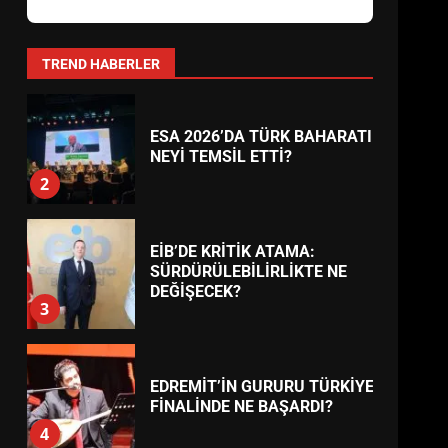
AYVALIK SU MİRASI İÇİN
HAREKETE GEÇİYOR: GÖZLER
BULUŞMADA
1
TREND HABERLER
ESA 2026’DA TÜRK BAHARATI
NEYİ TEMSİL ETTİ?
2
EİB’DE KRİTİK ATAMA:
SÜRDÜRÜLEBİLİRLİKTE NE
DEĞİŞECEK?
3
EDREMİT’İN GURURU TÜRKİYE
FİNALİNDE NE BAŞARDI?
4