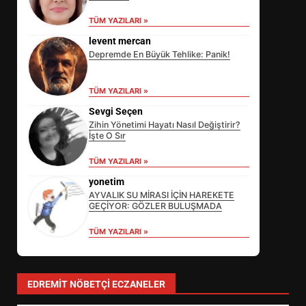
TÜM YAZILARI »
levent mercan
Depremde En Büyük Tehlike: Panik!
TÜM YAZILARI »
Sevgi Seçen
Zihin Yönetimi Hayatı Nasıl Değiştirir?
İşte O Sır
TÜM YAZILARI »
yonetim
AYVALIK SU MİRASI İÇİN HAREKETE
GEÇİYOR: GÖZLER BULUŞMADA
TÜM YAZILARI »
SİBER VATAN’DA NEFES KESEN
YARI FİNAL! 24 GENÇ YARIŞTI
3
EDREMIT NÖBETÇI ECZANELER