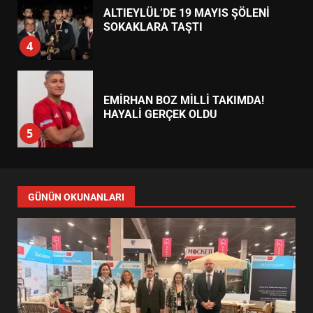
ALTIEYLÜL’DE 19 MAYIS ŞÖLENİ
SOKAKLARA TAŞTI
4
EMİRHAN BOZ MİLLİ TAKIMDA!
HAYALİ GERÇEK OLDU
5
EDREMİT’TE 19 MAYIS COŞKUSU
GÜNÜN OKUNANLARI
MEYDANLARA TAŞTI
6
EDREMİT BELEDİYESİ BAYRAM
SEFERBERLİĞİ: TÜM İLÇE
HAZIRLANIYOR
7