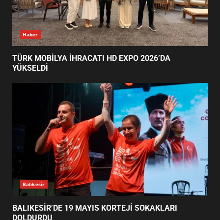
TÜRK MOBİLYA İHRACATI HD
Haber
EXPO 2026’DA YÜKSELDİ
1
TÜRK MOBİLYA İHRACATI HD EXPO 2026’DA
YÜKSELDİ
BALIKESİR’DE 19 MAYIS KORTEJİ
SOKAKLARI DOLDURDU
2
SİBER VATAN’DA NEFES KESEN
YARI FİNAL! 24 GENÇ YARIŞTI
3
Balıkesir
BALIKESİR’DE 19 MAYIS KORTEJİ SOKAKLARI
DOLDURDU
ALTIEYLÜL’DE 19 MAYIS ŞÖLENİ