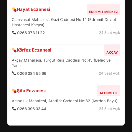
Hayat Eczanesi
ALTIEYLÜL’DE 19 MAYIS ŞÖLENİ
EDREMIT MERKEZ
SOKAKLARA TAŞTI
Camivasat Mahallesi, Gazi Caddesi No:14 (Edremit Devlet
4
Hastanesi Karşısı)
0266 373 11 22
24 Saat Açık
EMİRHAN BOZ MİLLİ TAKIMDA!
Körfez Eczanesi
AKÇAY
HAYALİ GERÇEK OLDU
Akçay Mahallesi, Turgut Reis Caddesi No:45 (Belediye
5
Yanı)
0266 384 55 66
24 Saat Açık
EDREMİT’TE 19 MAYIS COŞKUSU
Şifa Eczanesi
MEYDANLARA TAŞTI
ALTINOLUK
6
Altınoluk Mahallesi, Atatürk Caddesi No:82 (Kordon Boyu)
0266 396 33 44
24 Saat Açık
EDREMİT BELEDİYESİ BAYRAM
SEFERBERLİĞİ: TÜM İLÇE
HAZIRLANIYOR