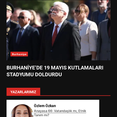
Burhaniye
BURHANİYE’DE 19 MAYIS KUTLAMALARI
STADYUMU DOLDURDU
YAZARLARIMIZ
Özlem Özkan
Anayasa 66: Vatandaşlık mı, Etnik
Tanım mı?