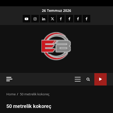
Skip
26 Temmuz 2026
to
YouTube
Instagram
LinkedIn
twitter
facebook-
Facebook-
Facebook-
Facebook-
content
1
2
3
Grup
PRIMARY
MENU
Home
50 metrelik kokoreç
50 metrelik kokoreç