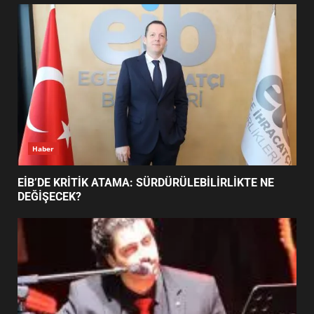
UZATILDI: NE DEĞİŞTİ?
5
BURHANİYE SATRANÇ
TURNUVASI KAYITLARI NEYİ
DEĞİŞTİRİYOR?
6
Haber
BURHANİYE BELEDİYESPOR’DA
YENİ YÖNETİM NASIL
EİB’DE KRİTİK ATAMA: SÜRDÜRÜLEBİLİRLİKTE NE
ŞEKİLLENDİ?
DEĞİŞECEK?
7