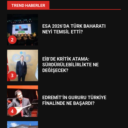
1
TREND HABERLER
ESA 2026’DA TÜRK BAHARATI
NEYİ TEMSİL ETTİ?
2
EİB’DE KRİTİK ATAMA:
SÜRDÜRÜLEBİLİRLİKTE NE
DEĞİŞECEK?
3
EDREMİT’İN GURURU TÜRKİYE
FİNALİNDE NE BAŞARDI?
4