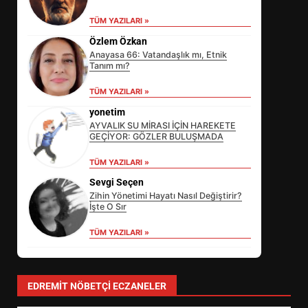
TÜM YAZILARI »
Özlem Özkan
Anayasa 66: Vatandaşlık mı, Etnik
Tanım mı?
TÜM YAZILARI »
yonetim
AYVALIK SU MİRASI İÇİN HAREKETE
GEÇİYOR: GÖZLER BULUŞMADA
EİB’DE KRİTİK ATAMA:
TÜM YAZILARI »
SÜRDÜRÜLEBİLİRLİKTE NE
Sevgi Seçen
DEĞİŞECEK?
3
Zihin Yönetimi Hayatı Nasıl Değiştirir?
İşte O Sır
TÜM YAZILARI »
EDREMİT’İN GURURU TÜRKİYE
FİNALİNDE NE BAŞARDI?
4
EDREMIT NÖBETÇI ECZANELER