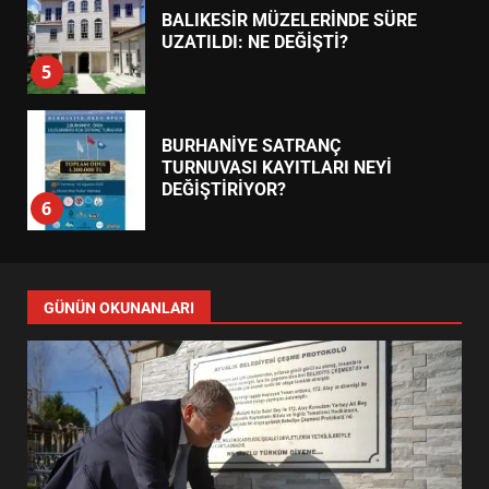
BALIKESİR MÜZELERİNDE SÜRE
UZATILDI: NE DEĞİŞTİ?
5
BURHANİYE SATRANÇ
TURNUVASI KAYITLARI NEYİ
DEĞİŞTİRİYOR?
6
BURHANİYE BELEDİYESPOR’DA
YENİ YÖNETİM NASIL
GÜNÜN OKUNANLARI
ŞEKİLLENDİ?
7
AYVALIK SU MİRASI İÇİN
HAREKETE GEÇİYOR: GÖZLER
BULUŞMADA
1