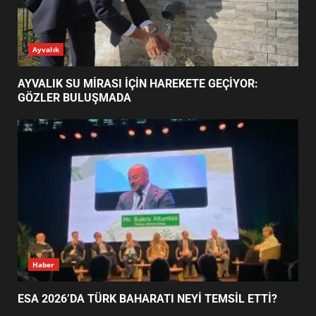
ESA 2026’DA TÜRK BAHARATI
Ayvalık
NEYİ TEMSİL ETTİ?
2
AYVALIK SU MİRASI İÇİN HAREKETE GEÇİYOR:
GÖZLER BULUŞMADA
EİB’DE KRİTİK ATAMA:
SÜRDÜRÜLEBİLİRLİKTE NE
DEĞİŞECEK?
3
EDREMİT’İN GURURU TÜRKİYE
FİNALİNDE NE BAŞARDI?
4
Haber
ESA 2026’DA TÜRK BAHARATI NEYİ TEMSİL ETTİ?
BALIKESİR MÜZELERİNDE SÜRE