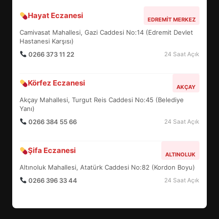
Hayat Eczanesi
BALIKESİR MÜZELERİNDE SÜRE
EDREMIT MERKEZ
UZATILDI: NE DEĞİŞTİ?
Camivasat Mahallesi, Gazi Caddesi No:14 (Edremit Devlet
5
Hastanesi Karşısı)
0266 373 11 22
24 Saat Açık
BURHANİYE SATRANÇ
Körfez Eczanesi
TURNUVASI KAYITLARI NEYİ
AKÇAY
DEĞİŞTİRİYOR?
Akçay Mahallesi, Turgut Reis Caddesi No:45 (Belediye
6
Yanı)
0266 384 55 66
24 Saat Açık
BURHANİYE BELEDİYESPOR’DA
YENİ YÖNETİM NASIL
Şifa Eczanesi
ALTINOLUK
ŞEKİLLENDİ?
7
Altınoluk Mahallesi, Atatürk Caddesi No:82 (Kordon Boyu)
0266 396 33 44
24 Saat Açık
AYVALIK SU MİRASI İÇİN
HAREKETE GEÇİYOR: GÖZLER
BULUŞMADA