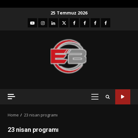
Skip
25 Temmuz 2026
to
YouTube
Instagram
LinkedIn
twitter
facebook-
Facebook-
Facebook-
Facebook-
content
1
2
3
Grup
PRIMARY
MENU
Home
23 nisan programı
23 nisan programı