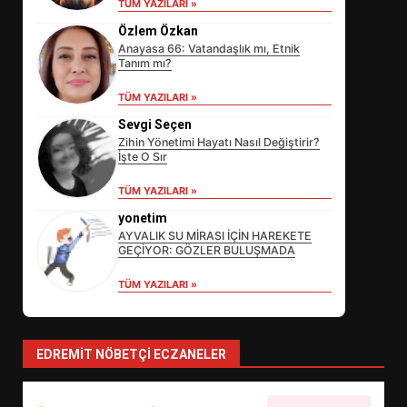
TÜM YAZILARI »
Özlem Özkan
Anayasa 66: Vatandaşlık mı, Etnik
Tanım mı?
TÜM YAZILARI »
Sevgi Seçen
Zihin Yönetimi Hayatı Nasıl Değiştirir?
İşte O Sır
EİB’DE KRİTİK ATAMA:
TÜM YAZILARI »
SÜRDÜRÜLEBİLİRLİKTE NE
DEĞİŞECEK?
yonetim
3
AYVALIK SU MİRASI İÇİN HAREKETE
GEÇİYOR: GÖZLER BULUŞMADA
TÜM YAZILARI »
EDREMİT’İN GURURU TÜRKİYE
FİNALİNDE NE BAŞARDI?
4
EDREMIT NÖBETÇI ECZANELER