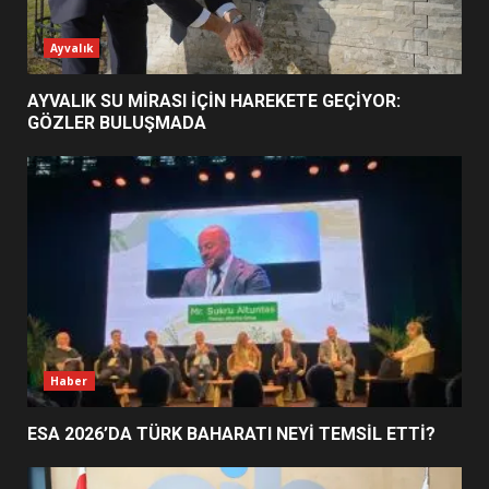
ESA 2026’DA TÜRK BAHARATI
Ayvalık
NEYİ TEMSİL ETTİ?
2
AYVALIK SU MİRASI İÇİN HAREKETE GEÇİYOR:
GÖZLER BULUŞMADA
EİB’DE KRİTİK ATAMA:
SÜRDÜRÜLEBİLİRLİKTE NE
DEĞİŞECEK?
3
EDREMİT’İN GURURU TÜRKİYE
FİNALİNDE NE BAŞARDI?
4
Haber
ESA 2026’DA TÜRK BAHARATI NEYİ TEMSİL ETTİ?
BALIKESİR MÜZELERİNDE SÜRE
UZATILDI: NE DEĞİŞTİ?