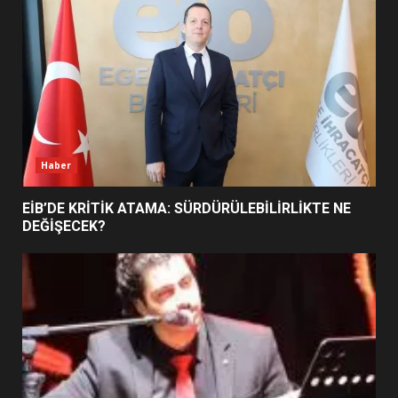
5
BURHANİYE SATRANÇ
TURNUVASI KAYITLARI NEYİ
DEĞİŞTİRİYOR?
6
Haber
BURHANİYE BELEDİYESPOR’DA
YENİ YÖNETİM NASIL
EİB’DE KRİTİK ATAMA: SÜRDÜRÜLEBİLİRLİKTE NE
ŞEKİLLENDİ?
DEĞİŞECEK?
7