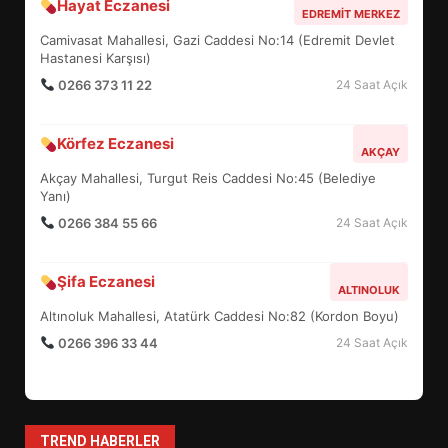
Hayat Eczanesi
BALIKESİR MÜZELERİNDE SÜRE
EDREMIT MERKEZ
UZATILDI: NE DEĞİŞTİ?
Camivasat Mahallesi, Gazi Caddesi No:14 (Edremit Devlet
5
Hastanesi Karşısı)
0266 373 11 22
24 Saat Açık
BURHANİYE SATRANÇ
Körfez Eczanesi
TURNUVASI KAYITLARI NEYİ
AKÇAY
DEĞİŞTİRİYOR?
Akçay Mahallesi, Turgut Reis Caddesi No:45 (Belediye
6
Yanı)
0266 384 55 66
24 Saat Açık
BURHANİYE BELEDİYESPOR’DA
YENİ YÖNETİM NASIL
Şifa Eczanesi
ALTINOLUK
ŞEKİLLENDİ?
7
Altınoluk Mahallesi, Atatürk Caddesi No:82 (Kordon Boyu)
0266 396 33 44
24 Saat Açık
AYVALIK SU MİRASI İÇİN
HAREKETE GEÇİYOR: GÖZLER
BULUŞMADA
1
TREND HABERLER