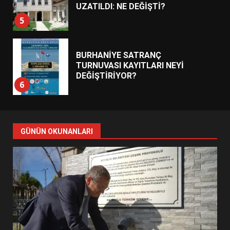
UZATILDI: NE DEĞİŞTİ?
5
BURHANİYE SATRANÇ
TURNUVASI KAYITLARI NEYİ
DEĞİŞTİRİYOR?
6
BURHANİYE BELEDİYESPOR’DA
YENİ YÖNETİM NASIL
GÜNÜN OKUNANLARI
ŞEKİLLENDİ?
7
AYVALIK SU MİRASI İÇİN
HAREKETE GEÇİYOR: GÖZLER
BULUŞMADA
1