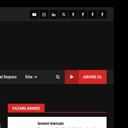
YouTube
Instagram
LinkedIn
twitter
facebook-
Facebook-
Facebook-
Facebook-
1
2
3
Grup
al Duyuru
Site
ABONE OL
YAZARLARIMIZ
levent mercan