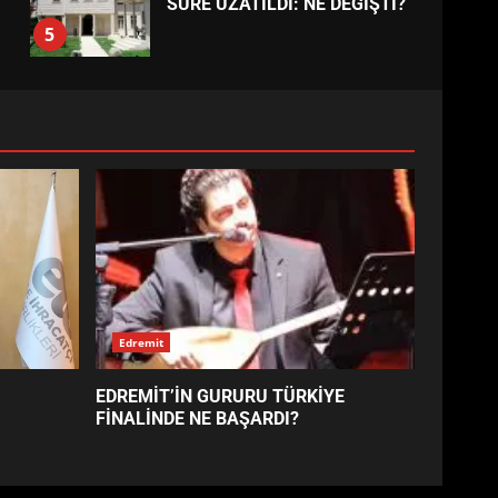
EDREMİT’İN GURURU TÜRKİYE
FİNALİNDE NE BAŞARDI?
4
BALIKESİR MÜZELERİNDE
SÜRE UZATILDI: NE DEĞİŞTİ?
5
BURHANİYE SATRANÇ
TURNUVASI KAYITLARI NEYİ
DEĞİŞTİRİYOR?
6
BURHANİYE