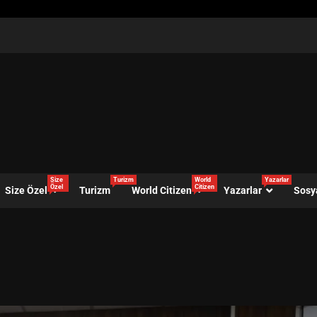
Size
Turizm
World
Yazarlar
Özel
Citizen
Size Özel
Turizm
World Citizen
Yazarlar
Sosy
i