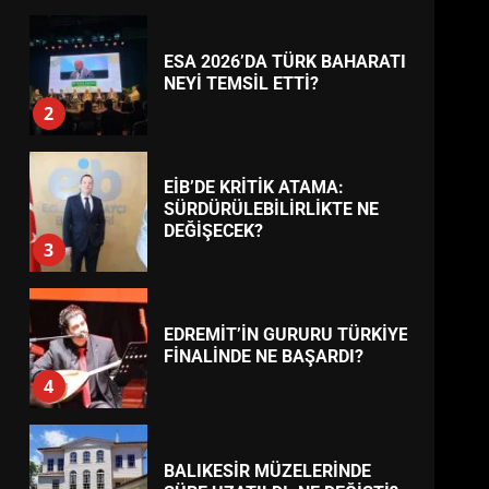
BURHANİYE
BELEDİYESPOR’DA YENİ
YÖNETİM NASIL ŞEKİLLENDİ?
7
TREND HABERLER
AYVALIK SU MİRASI İÇİN
HAREKETE GEÇİYOR: GÖZLER
BULUŞMADA
1
ESA 2026’DA TÜRK BAHARATI
NEYİ TEMSİL ETTİ?
2
EİB’DE KRİTİK ATAMA:
SÜRDÜRÜLEBİLİRLİKTE NE
DEĞİŞECEK?
3