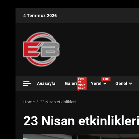
Skip
4 Temmuz 2026
to
content
Foto
Yerel
ve
Anasayfa
Galeri
Yerel
Genel
Video
Galeri
Home
23 Nisan etkinlikleri
23 Nisan etkinlikler