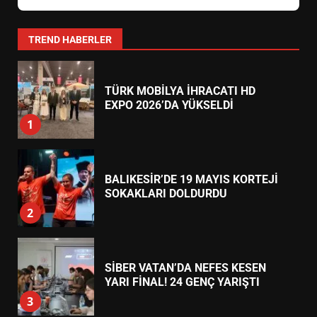
0266 373 11 22
24 Saat Açık
EMİRHAN BOZ MİLLİ TAKIMDA!
Körfez Eczanesi
AKÇAY
HAYALİ GERÇEK OLDU
Akçay Mahallesi, Turgut Reis Caddesi No:45 (Belediye
5
Yanı)
0266 384 55 66
24 Saat Açık
EDREMİT’TE 19 MAYIS COŞKUSU
Şifa Eczanesi
MEYDANLARA TAŞTI
ALTINOLUK
6
Altınoluk Mahallesi, Atatürk Caddesi No:82 (Kordon Boyu)
0266 396 33 44
24 Saat Açık
EDREMİT BELEDİYESİ BAYRAM
SEFERBERLİĞİ: TÜM İLÇE
HAZIRLANIYOR
7
TREND HABERLER
TÜRK MOBİLYA İHRACATI HD