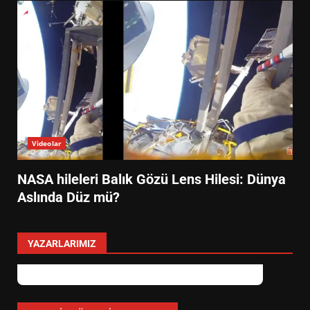
Videolar
NASA hileleri Balık Gözü Lens Hilesi: Dünya
Aslında Düz mü?
YAZARLARIMIZ
Özlem Özkan
Anayasa 66: Vatandaşlık mı, Etnik
Tanım mı?