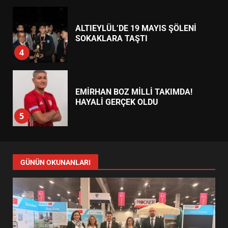
EXPO 2026’DA YÜKSELDİ
1
BALIKESİR’DE 19 MAYIS KORTEJİ
SOKAKLARI DOLDURDU
2
SİBER VATAN’DA NEFES KESEN
YARI FİNAL! 24 GENÇ YARIŞTI
3
ALTIEYLÜL’DE 19 MAYIS ŞÖLENİ
SOKAKLARA TAŞTI
4