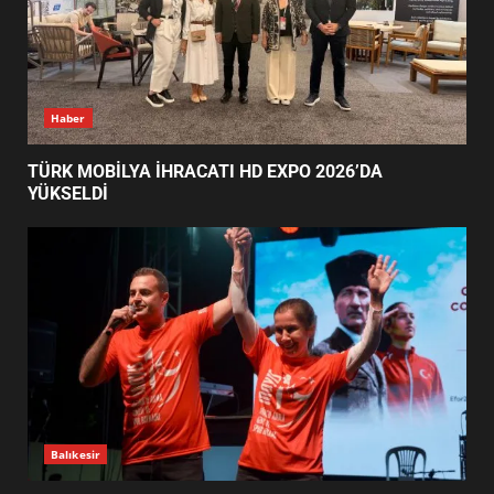
EMİRHAN BOZ MİLLİ TAKIMDA!
HAYALİ GERÇEK OLDU
5
EDREMİT’TE 19 MAYIS COŞKUSU
GÜNÜN OKUNANLARI
MEYDANLARA TAŞTI
6
EDREMİT BELEDİYESİ BAYRAM
SEFERBERLİĞİ: TÜM İLÇE
HAZIRLANIYOR
7
TÜRK MOBİLYA İHRACATI HD
Haber
EXPO 2026’DA YÜKSELDİ