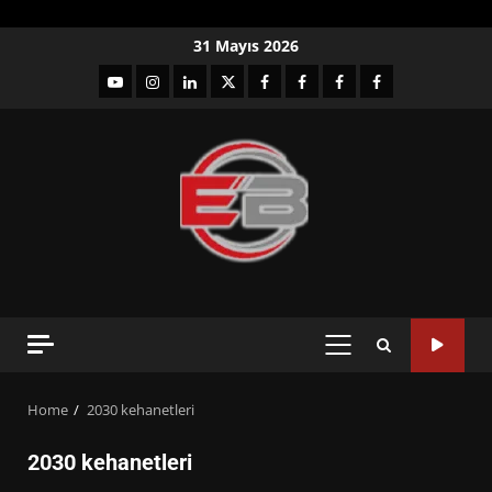
Skip
31 Mayıs 2026
to
YouTube
Instagram
LinkedIn
twitter
facebook-
Facebook-
Facebook-
Facebook-
content
1
2
3
Grup
PRIMARY
MENU
Home
2030 kehanetleri
2030 kehanetleri