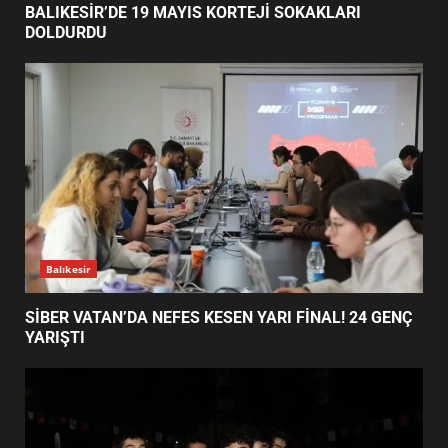
1
TÜRK MOBİLYA İHRACATI HD EXPO 2026’DA
YÜKSELDİ
BALIKESİR’DE 19 MAYIS KORTEJİ
SOKAKLARI DOLDURDU
2
SİBER VATAN’DA NEFES KESEN
YARI FİNAL! 24 GENÇ YARIŞTI
3
Balıkesir
BALIKESİR’DE 19 MAYIS KORTEJİ SOKAKLARI
DOLDURDU
ALTIEYLÜL’DE 19 MAYIS ŞÖLENİ
SOKAKLARA TAŞTI
4