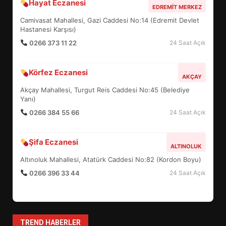
Hayat Eczanesi
BALIKESİR MÜZELERİNDE SÜRE
EDREMIT MERKEZ
UZATILDI: NE DEĞİŞTİ?
Camivasat Mahallesi, Gazi Caddesi No:14 (Edremit Devlet
5
Hastanesi Karşısı)
0266 373 11 22
24 Saat Açık
BURHANİYE SATRANÇ
Körfez Eczanesi
TURNUVASI KAYITLARI NEYİ
AKÇAY
DEĞİŞTİRİYOR?
Akçay Mahallesi, Turgut Reis Caddesi No:45 (Belediye
6
Yanı)
0266 384 55 66
24 Saat Açık
BURHANİYE BELEDİYESPOR’DA
YENİ YÖNETİM NASIL
Şifa Eczanesi
ALTINOLUK
ŞEKİLLENDİ?
7
Altınoluk Mahallesi, Atatürk Caddesi No:82 (Kordon Boyu)
0266 396 33 44
24 Saat Açık
AYVALIK SU MİRASI İÇİN
HAREKETE GEÇİYOR: GÖZLER
BULUŞMADA
1
TREND HABERLER