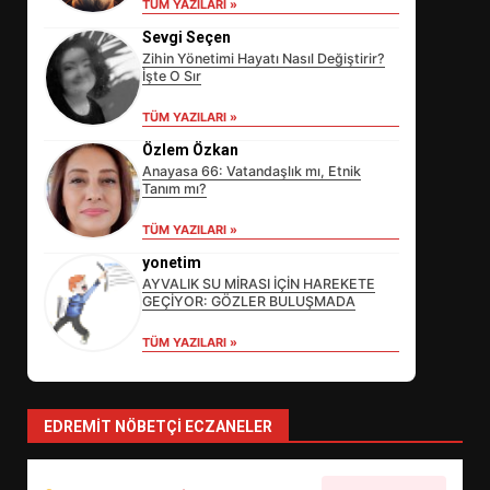
TÜM YAZILARI »
Sevgi Seçen
Zihin Yönetimi Hayatı Nasıl Değiştirir?
İşte O Sır
TÜM YAZILARI »
Özlem Özkan
Anayasa 66: Vatandaşlık mı, Etnik
Tanım mı?
EİB’DE KRİTİK ATAMA:
TÜM YAZILARI »
SÜRDÜRÜLEBİLİRLİKTE NE
DEĞİŞECEK?
yonetim
3
AYVALIK SU MİRASI İÇİN HAREKETE
GEÇİYOR: GÖZLER BULUŞMADA
TÜM YAZILARI »
EDREMİT’İN GURURU TÜRKİYE
FİNALİNDE NE BAŞARDI?
4
EDREMIT NÖBETÇI ECZANELER