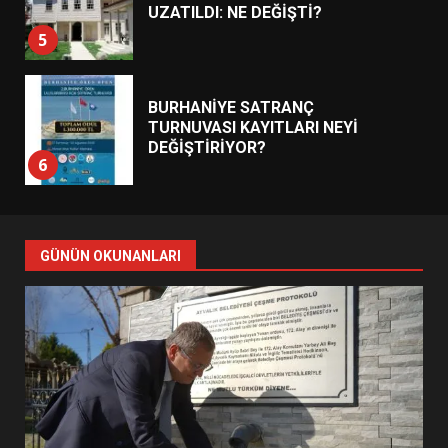
UZATILDI: NE DEĞİŞTİ?
5
BURHANİYE SATRANÇ
TURNUVASI KAYITLARI NEYİ
DEĞİŞTİRİYOR?
6
BURHANİYE BELEDİYESPOR’DA
YENİ YÖNETİM NASIL
GÜNÜN OKUNANLARI
ŞEKİLLENDİ?
7
AYVALIK SU MİRASI İÇİN
HAREKETE GEÇİYOR: GÖZLER
BULUŞMADA
1