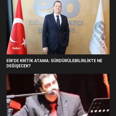
5
BURHANİYE SATRANÇ
TURNUVASI KAYITLARI NEYİ
DEĞİŞTİRİYOR?
6
Haber
BURHANİYE BELEDİYESPOR’DA
YENİ YÖNETİM NASIL
EİB’DE KRİTİK ATAMA: SÜRDÜRÜLEBİLİRLİKTE NE
ŞEKİLLENDİ?
DEĞİŞECEK?
7