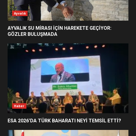
ESA 2026’DA TÜRK BAHARATI
Ayvalık
NEYİ TEMSİL ETTİ?
2
AYVALIK SU MİRASI İÇİN HAREKETE GEÇİYOR:
GÖZLER BULUŞMADA
EİB’DE KRİTİK ATAMA:
SÜRDÜRÜLEBİLİRLİKTE NE
DEĞİŞECEK?
3
EDREMİT’İN GURURU TÜRKİYE
FİNALİNDE NE BAŞARDI?
4
Haber
ESA 2026’DA TÜRK BAHARATI NEYİ TEMSİL ETTİ?
BALIKESİR MÜZELERİNDE SÜRE
UZATILDI: NE DEĞİŞTİ?