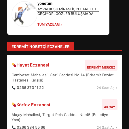
DEĞİŞECEK?
yonetim
3
AYVALIK SU MİRASI İÇİN HAREKETE
GEÇİYOR: GÖZLER BULUŞMADA
TÜM YAZILARI »
EDREMİT’İN GURURU TÜRKİYE
FİNALİNDE NE BAŞARDI?
4
EDREMIT NÖBETÇI ECZANELER
Hayat Eczanesi
BALIKESİR MÜZELERİNDE SÜRE
EDREMIT MERKEZ
UZATILDI: NE DEĞİŞTİ?
Camivasat Mahallesi, Gazi Caddesi No:14 (Edremit Devlet
5
Hastanesi Karşısı)
0266 373 11 22
24 Saat Açık
BURHANİYE SATRANÇ
Körfez Eczanesi
TURNUVASI KAYITLARI NEYİ
AKÇAY
DEĞİŞTİRİYOR?
Akçay Mahallesi, Turgut Reis Caddesi No:45 (Belediye
6
Yanı)
0266 384 55 66
24 Saat Açık