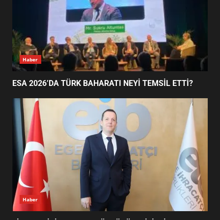
EDREMİT’İN GURURU TÜRKİYE
FİNALİNDE NE BAŞARDI?
4
Haber
ESA 2026’DA TÜRK BAHARATI NEYİ TEMSİL ETTİ?
BALIKESİR MÜZELERİNDE SÜRE
UZATILDI: NE DEĞİŞTİ?
5
BURHANİYE SATRANÇ
TURNUVASI KAYITLARI NEYİ
DEĞİŞTİRİYOR?
6
Haber
BURHANİYE BELEDİYESPOR’DA