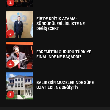
3
EDREMİT’İN GURURU TÜRKİYE
FİNALİNDE NE BAŞARDI?
4
BALIKESİR MÜZELERİNDE SÜRE
UZATILDI: NE DEĞİŞTİ?
5
BURHANİYE SATRANÇ
TURNUVASI KAYITLARI NEYİ
DEĞİŞTİRİYOR?
6