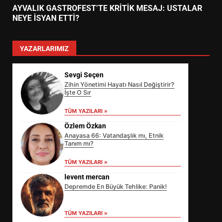
AYVALIK GASTROFEST’TE KRİTİK MESAJ: USTALAR
NEYE İSYAN ETTİ?
YAZARLARIMIZ
Sevgi Seçen
Zihin Yönetimi Hayatı Nasıl Değiştirir?
İşte O Sır
TÜM YAZILARI »
Özlem Özkan
Anayasa 66: Vatandaşlık mı, Etnik
Tanım mı?
TÜM YAZILARI »
levent mercan
Depremde En Büyük Tehlike: Panik!
EİB’DE KRİTİK ATAMA:
TÜM YAZILARI »
SÜRDÜRÜLEBİLİRLİKTE NE