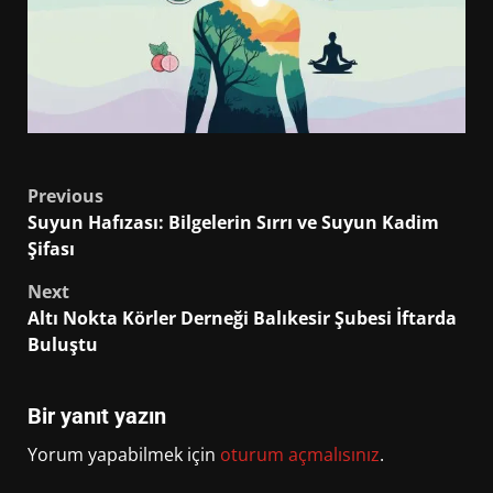
Post
Previous
Suyun Hafızası: Bilgelerin Sırrı ve Suyun Kadim
navigation
Şifası
Next
Altı Nokta Körler Derneği Balıkesir Şubesi İftarda
Buluştu
Bir yanıt yazın
Yorum yapabilmek için
oturum açmalısınız
.