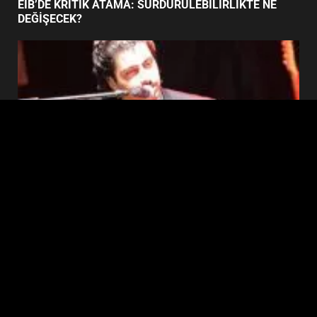
YENİ YÖNETİM NASIL
EİB’DE KRİTİK ATAMA: SÜRDÜRÜLEBİLİRLİKTE NE
ŞEKİLLENDİ?
DEĞİŞECEK?
7
Edremit
EDREMİT’İN GURURU TÜRKİYE FİNALİNDE NE
BAŞARDI?
Copyright © 2026 Ezberbozan Medya için
hazırlanmıştır
|
DarkNews
by AF themes.