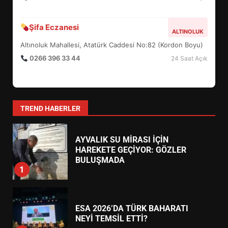
BURHANİYE BELEDİYESPOR’DA
YENİ YÖNETİM NASIL
Şifa Eczanesi
ALTINOLUK
ŞEKİLLENDİ?
7
Altınoluk Mahallesi, Atatürk Caddesi No:82 (Kordon Boyu)
0266 396 33 44
24 Saat Açık
AYVALIK SU MİRASI İÇİN
HAREKETE GEÇİYOR: GÖZLER
BULUŞMADA
1
TREND HABERLER
ESA 2026’DA TÜRK BAHARATI
NEYİ TEMSİL ETTİ?
2
EİB’DE KRİTİK ATAMA:
SÜRDÜRÜLEBİLİRLİKTE NE
DEĞİŞECEK?