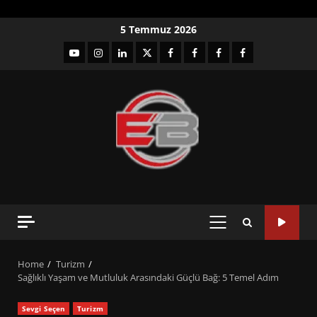
Skip
5 Temmuz 2026
to
YouTube
Instagram
LinkedIn
twitter
facebook-
Facebook-
Facebook-
Facebook-
content
1
2
3
Grup
PRIMARY
MENU
Home
Turizm
Sağlıklı Yaşam ve Mutluluk Arasındaki Güçlü Bağ: 5 Temel Adım
Sevgi Seçen
Turizm