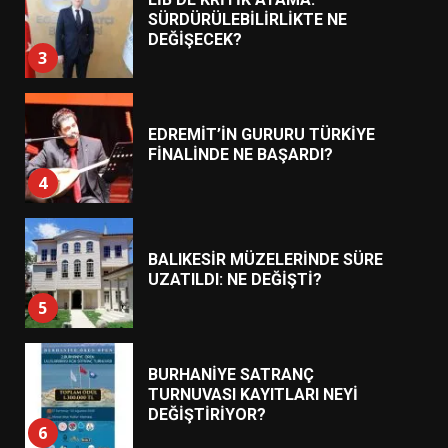
SÜRDÜRÜLEBİLİRLİKTE NE
DEĞİŞECEK?
3
EDREMİT’İN GURURU TÜRKİYE
FİNALİNDE NE BAŞARDI?
4
BALIKESİR MÜZELERİNDE SÜRE
UZATILDI: NE DEĞİŞTİ?
5
BURHANİYE SATRANÇ
TURNUVASI KAYITLARI NEYİ
DEĞİŞTİRİYOR?
6