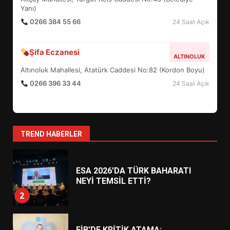
6
Yanı)
0266 384 55 66
24 Saat Açık
BURHANİYE BELEDİYESPOR’DA
YENİ YÖNETİM NASIL
Şifa Eczanesi
ALTINOLUK
ŞEKİLLENDİ?
7
Altınoluk Mahallesi, Atatürk Caddesi No:82 (Kordon Boyu)
0266 396 33 44
24 Saat Açık
AYVALIK SU MİRASI İÇİN
HAREKETE GEÇİYOR: GÖZLER
BULUŞMADA
1
TREND HABERLER
ESA 2026’DA TÜRK BAHARATI
NEYİ TEMSİL ETTİ?
2
EİB’DE KRİTİK ATAMA: