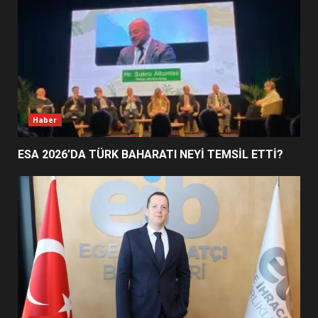
DEĞİŞECEK?
3
EDREMİT’İN GURURU TÜRKİYE
FİNALİNDE NE BAŞARDI?
4
Haber
ESA 2026’DA TÜRK BAHARATI NEYİ TEMSİL ETTİ?
BALIKESİR MÜZELERİNDE SÜRE
UZATILDI: NE DEĞİŞTİ?
5
BURHANİYE SATRANÇ
TURNUVASI KAYITLARI NEYİ
DEĞİŞTİRİYOR?
6