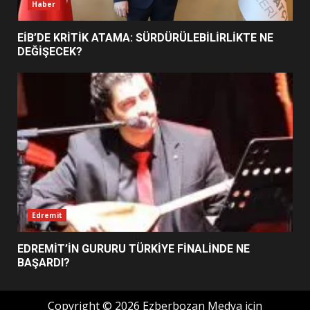
Haber
BURHANİYE BELEDİYESPOR’DA
YENİ YÖNETİM NASIL
EİB’DE KRİTİK ATAMA: SÜRDÜRÜLEBİLİRLİKTE NE
ŞEKİLLENDİ?
DEĞİŞECEK?
7
Edremit
EDREMİT’İN GURURU TÜRKİYE FİNALİNDE NE
BAŞARDI?
Copyright © 2026 Ezberbozan Medya için