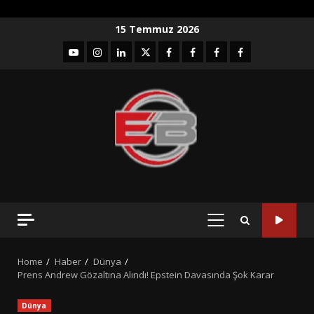
Skip
15 Temmuz 2026
to
YouTube
Instagram
LinkedIn
twitter
facebook-
Facebook-
Facebook-
Facebook-
content
1
2
3
Grup
PRIMARY
MENU
Home
Haber
Dünya
Prens Andrew Gözaltına Alındı! Epstein Davasında Şok Karar
Dünya