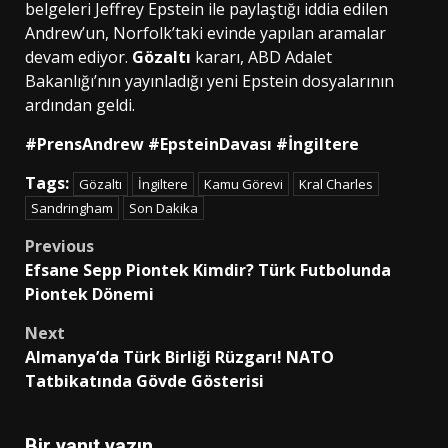
belgeleri Jeffrey Epstein ile paylaştığı iddia edilen
Andrew’un, Norfolk’taki evinde yapılan aramalar
devam ediyor.
Gözaltı
kararı, ABD Adalet
Bakanlığı’nın yayınladığı yeni Epstein dosyalarının
ardından geldi.
#PrensAndrew #EpsteinDavası #İngiltere
Tags:
Gözaltı
İngiltere
Kamu Görevi
Kral Charles
Sandringham
Son Dakika
Post
Previous
Efsane Sepp Piontek Kimdir? Türk Futbolunda
navigation
Piontek Dönemi
Next
Almanya’da Türk Birliği Rüzgarı! NATO
Tatbikatında Gövde Gösterisi
Bir yanıt yazın