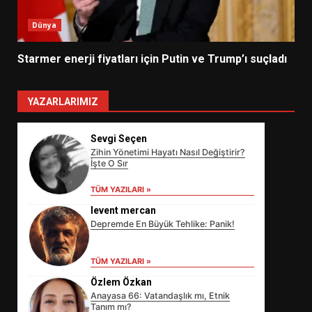
Dünya
Starmer enerji fiyatları için Putin ve Trump’ı suçladı
YAZARLARIMIZ
Sevgi Seçen
Zihin Yönetimi Hayatı Nasıl Değiştirir?
İşte O Sır
TÜM YAZILARI »
levent mercan
Depremde En Büyük Tehlike: Panik!
TÜM YAZILARI »
Özlem Özkan
Anayasa 66: Vatandaşlık mı, Etnik
Tanım mı?