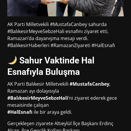
AK Parti Milletvekili #MustafaCanbey sahurda
#BalıkesirMeyveSebzeHali esnafını ziyaret etti,
Ramazan’da dayanışma mesajı verdi.
#BalıkesirHaberleri #RamazanZiyareti #HalEsnafı
Sahur Vaktinde Hal
Esnafıyla Buluşma
AK Parti Balıkesir Milletvekili
#MustafaCanbey
,
Ramazan ayı dolayısıyla
#BalıkesirMeyveSebzeHali
’ni ziyaret ederek gece
mesaisinde çalışan
#HalEsnafı
ile bir araya geldi.
Gerçekleşen ziyarete Altıeylül İlçe Başkanı Erdinç
Alcan, İlçe Gençlik Kolları Başkanı