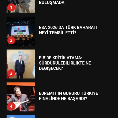
2
EİB’DE KRİTİK ATAMA:
SÜRDÜRÜLEBİLİRLİKTE NE
DEĞİŞECEK?
3
EDREMİT’İN GURURU TÜRKİYE
FİNALİNDE NE BAŞARDI?
4
BALIKESİR MÜZELERİNDE SÜRE
UZATILDI: NE DEĞİŞTİ?
5