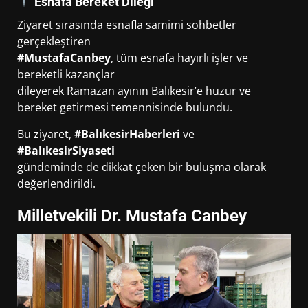
Esnafa Bereket Dileği
Ziyaret sırasında esnafla samimi sohbetler
gerçekleştiren
#MustafaCanbey
, tüm esnafa hayırlı işler ve
bereketli kazançlar
dileyerek Ramazan ayının Balıkesir’e huzur ve
bereket getirmesi temennisinde bulundu.
Bu ziyaret,
#BalıkesirHaberleri
ve
#BalıkesirSiyaseti
gündeminde de dikkat çeken bir buluşma olarak
değerlendirildi.
Milletvekili Dr. Mustafa Canbey