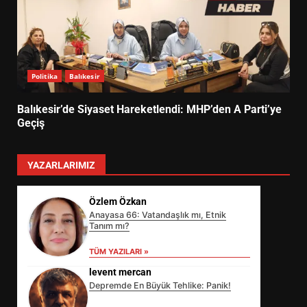
Politika
Balıkesir
Balıkesir’de Siyaset Hareketlendi: MHP’den A Parti’ye
Geçiş
YAZARLARIMIZ
Özlem Özkan
Anayasa 66: Vatandaşlık mı, Etnik
Tanım mı?
TÜM YAZILARI »
levent mercan
Depremde En Büyük Tehlike: Panik!