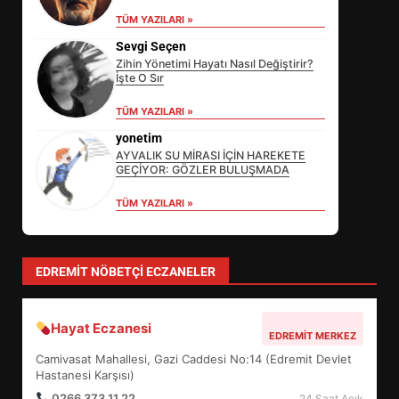
TÜM YAZILARI »
Sevgi Seçen
Zihin Yönetimi Hayatı Nasıl Değiştirir?
İşte O Sır
EİB’DE KRİTİK ATAMA:
TÜM YAZILARI »
SÜRDÜRÜLEBİLİRLİKTE NE
DEĞİŞECEK?
yonetim
3
AYVALIK SU MİRASI İÇİN HAREKETE
GEÇİYOR: GÖZLER BULUŞMADA
TÜM YAZILARI »
EDREMİT’İN GURURU TÜRKİYE
FİNALİNDE NE BAŞARDI?
4
EDREMIT NÖBETÇI ECZANELER
Hayat Eczanesi
BALIKESİR MÜZELERİNDE SÜRE
EDREMIT MERKEZ
UZATILDI: NE DEĞİŞTİ?
Camivasat Mahallesi, Gazi Caddesi No:14 (Edremit Devlet
Hastanesi Karşısı)
5
0266 373 11 22
24 Saat Açık