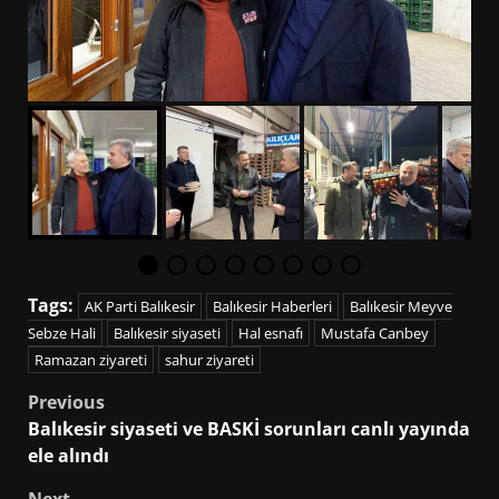
Tags:
AK Parti Balıkesir
Balıkesir Haberleri
Balıkesir Meyve
Sebze Hali
Balıkesir siyaseti
Hal esnafı
Mustafa Canbey
Ramazan ziyareti
sahur ziyareti
Post
Previous
Balıkesir siyaseti ve BASKİ sorunları canlı yayında
navigation
ele alındı
Next