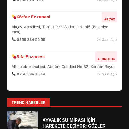
BURHANİYE SATRANÇ
Körfez Eczanesi
TURNUVASI KAYITLARI NEYİ
AKÇAY
DEĞİŞTİRİYOR?
Akçay Mahallesi, Turgut Reis Caddesi No:45 (Belediye
6
Yanı)
0266 384 55 66
24 Saat Açık
BURHANİYE BELEDİYESPOR’DA
YENİ YÖNETİM NASIL
Şifa Eczanesi
ALTINOLUK
ŞEKİLLENDİ?
7
Altınoluk Mahallesi, Atatürk Caddesi No:82 (Kordon Boyu)
0266 396 33 44
24 Saat Açık
AYVALIK SU MİRASI İÇİN
HAREKETE GEÇİYOR: GÖZLER
BULUŞMADA
1
TREND HABERLER
ESA 2026’DA TÜRK BAHARATI
NEYİ TEMSİL ETTİ?