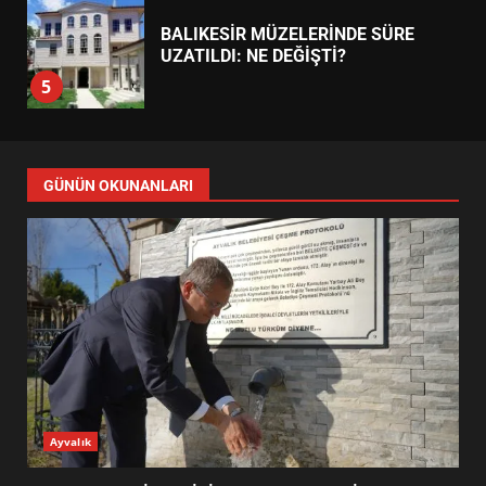
BURHANİYE SATRANÇ
TURNUVASI KAYITLARI NEYİ
DEĞİŞTİRİYOR?
6
BURHANİYE BELEDİYESPOR’DA
YENİ YÖNETİM NASIL
GÜNÜN OKUNANLARI
ŞEKİLLENDİ?
7
AYVALIK SU MİRASI İÇİN
HAREKETE GEÇİYOR: GÖZLER
BULUŞMADA
1
ESA 2026’DA TÜRK BAHARATI
Ayvalık
NEYİ TEMSİL ETTİ?