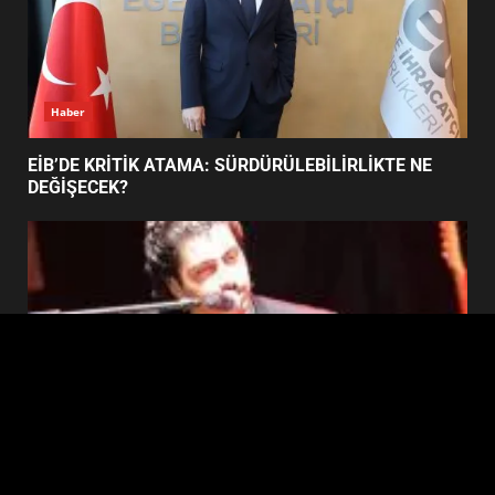
BURHANİYE SATRANÇ
TURNUVASI KAYITLARI NEYİ
DEĞİŞTİRİYOR?
6
Haber
BURHANİYE BELEDİYESPOR’DA
YENİ YÖNETİM NASIL
EİB’DE KRİTİK ATAMA: SÜRDÜRÜLEBİLİRLİKTE NE
ŞEKİLLENDİ?
DEĞİŞECEK?
7
Edremit