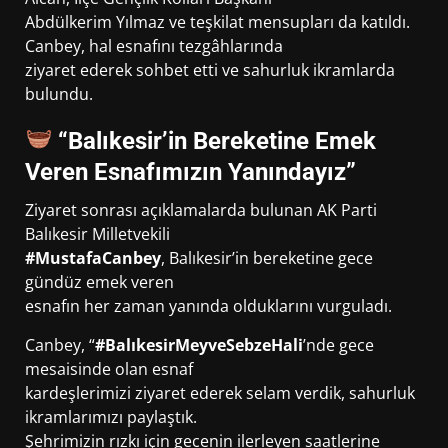
Abdülkerim Yılmaz ve teşkilat mensupları da katıldı.
Canbey, hal esnafını tezgâhlarında
ziyaret ederek sohbet etti ve sahurluk ikramlarda
bulundu.
“Balıkesir’in Bereketine Emek
Veren Esnafımızın Yanındayız”
Ziyaret sonrası açıklamalarda bulunan AK Parti
Balıkesir Milletvekili
#MustafaCanbey
, Balıkesir’in bereketine gece
gündüz emek veren
esnafın her zaman yanında olduklarını vurguladı.
Canbey, “
#BalıkesirMeyveSebzeHali
’nde gece
mesaisinde olan esnaf
kardeşlerimizi ziyaret ederek selam verdik, sahurluk
ikramlarımızı paylaştık.
Şehrimizin rızkı için gecenin ilerleyen saatlerine