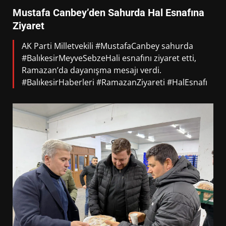
Mustafa Canbey’den Sahurda Hal Esnafına
Ziyaret
AK Parti Milletvekili #MustafaCanbey sahurda
#BalıkesirMeyveSebzeHali esnafını ziyaret etti,
Ramazan’da dayanışma mesajı verdi.
#BalıkesirHaberleri #RamazanZiyareti #HalEsnafı