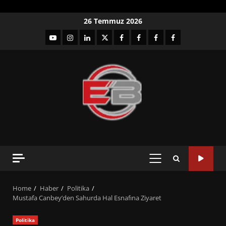
Skip
26 Temmuz 2026
to
YouTube
Instagram
LinkedIn
twitter
facebook-
Facebook-
Facebook-
Facebook-
content
1
2
3
Grup
PRIMARY
MENU
Home
Haber
Politika
Mustafa Canbey’den Sahurda Hal Esnafına Ziyaret
Politika