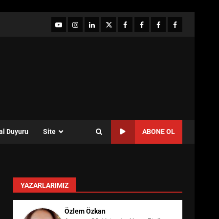
YouTube
Instagram
LinkedIn
twitter
facebook-
Facebook-
Facebook-
Facebook-
1
2
3
Grup
al Duyuru
Site
ABONE OL
YAZARLARIMIZ
Özlem Özkan