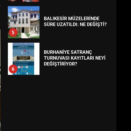
r
BALIKESİR MÜZELERİNDE
SÜRE UZATILDI: NE DEĞİŞTİ?
5
BURHANİYE SATRANÇ
TURNUVASI KAYITLARI NEYİ
DEĞİŞTİRİYOR?
6
BURHANİYE
BELEDİYESPOR’DA YENİ
YÖNETİM NASIL ŞEKİLLENDİ?
7
AYVALIK SU MİRASI İÇİN