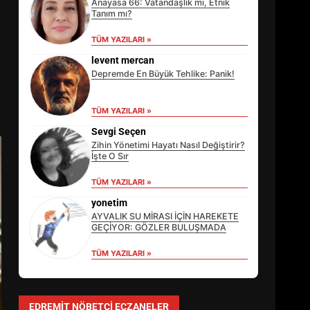
Anayasa 66: Vatandaşlık mı, Etnik
Tanım mı?
TÜM YAZILARI »
levent mercan
Depremde En Büyük Tehlike: Panik!
TÜM YAZILARI »
Sevgi Seçen
Zihin Yönetimi Hayatı Nasıl Değiştirir?
İşte O Sır
TÜM YAZILARI »
EİB’DE KRİTİK ATAMA:
SÜRDÜRÜLEBİLİRLİKTE NE
yonetim
DEĞİŞECEK?
AYVALIK SU MİRASI İÇİN HAREKETE
3
GEÇİYOR: GÖZLER BULUŞMADA
TÜM YAZILARI »
EDREMİT’İN GURURU TÜRKİYE
FİNALİNDE NE BAŞARDI?
EDREMIT NÖBETÇI ECZANELER