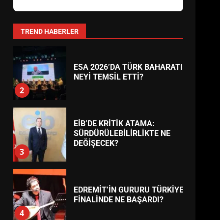
AYVALIK SU MİRASI İÇİN
HAREKETE GEÇİYOR: GÖZLER
BULUŞMADA
1
TREND HABERLER
ESA 2026’DA TÜRK BAHARATI
NEYİ TEMSİL ETTİ?
2
EİB’DE KRİTİK ATAMA:
SÜRDÜRÜLEBİLİRLİKTE NE
DEĞİŞECEK?
3
EDREMİT’İN GURURU TÜRKİYE
FİNALİNDE NE BAŞARDI?
4