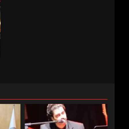
BALIKESİR MÜZELERİNDE
SÜRE UZATILDI: NE DEĞİŞTİ?
5
BURHANİYE SATRANÇ
TURNUVASI KAYITLARI NEYİ
DEĞİŞTİRİYOR?
6
BURHANİYE
BELEDİYESPOR’DA YENİ
YÖNETİM NASIL ŞEKİLLENDİ?
7