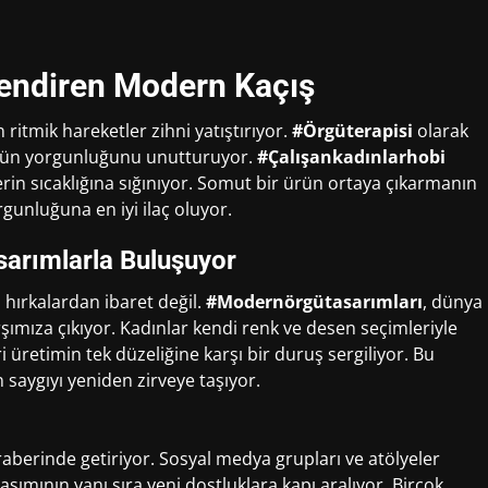
nlendiren Modern Kaçış
 ritmik hareketler zihni yatıştırıyor.
#Örgüterapisi
olarak
ünün yorgunluğunu unutturuyor.
#Çalışankadınlarhobi
erin sıcaklığına sığınıyor. Somut bir ürün ortaya çıkarmanın
rgunluğuna en iyi ilaç oluyor.
sarımlarla Buluşuyor
ırkalardan ibaret değil.
#Modernörgütasarımları
, dünya
ımıza çıkıyor. Kadınlar kendi renk ve desen seçimleriyle
i üretimin tek düzeliğine karşı bir duruş sergiliyor. Bu
 saygıyı yeniden zirveye taşıyor.
raberinde getiriyor. Sosyal medya grupları ve atölyeler
ylaşımının yanı sıra yeni dostluklara kapı aralıyor. Birçok