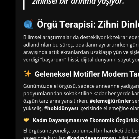
zihinsel bir arınma yaşıyor.
Örgü Terapisi: Zihni Di
Bilimsel araştırmalar da destekliyor ki; tekrar eden
adlandırılan bu süreç, odaklanmayı artırırken g
arayışında artık ekranlardan uzaklaşıp yün ve şişl
verdiği “başardım” hissi, dijital dünyanın soyut yo
Geleneksel Motifler Modern Ta
Günümüzde el örgüsü, sadece anneanne yadigarı h
podyumlarından sokak stiline kadar her yerde karş
özgün tarzlarını yansıtırken,
#elemeğiürünler
ser
yükseliş,
#hobidünyası
içerisinde el emeğine olan
Kadın Dayanışması ve Ekonomik Özgürlük
El örgüsüne yöneliş, toplumsal bir hareketi de be
sayesinde kurulan
#kadındayanışması
, bilgi pa