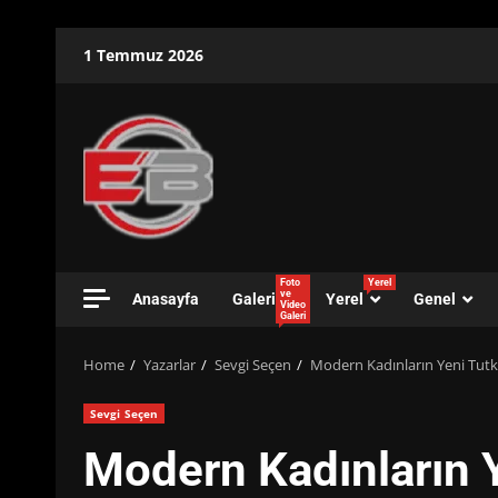
Skip
1 Temmuz 2026
to
content
Foto
Yerel
ve
Anasayfa
Galeri
Yerel
Genel
Video
Galeri
Home
Yazarlar
Sevgi Seçen
Modern Kadınların Yeni Tut
Sevgi Seçen
Modern Kadınların 