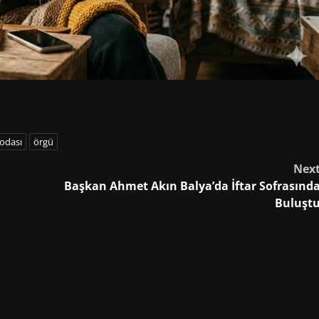
odası
örgü
Nex
Başkan Ahmet Akın Balya’da İftar Sofrasınd
Buluşt