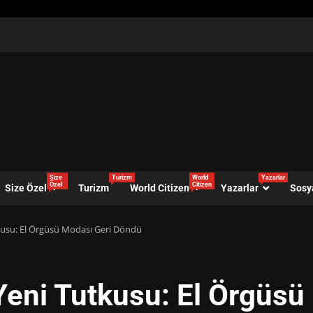
Size
Turizm
World
Yazarlar
Özel
Citizen
Size Özel
Turizm
World Citizen
Yazarlar
Sosy
kusu: El Örgüsü Modası Geri Döndü
Yeni Tutkusu: El Örgüsü