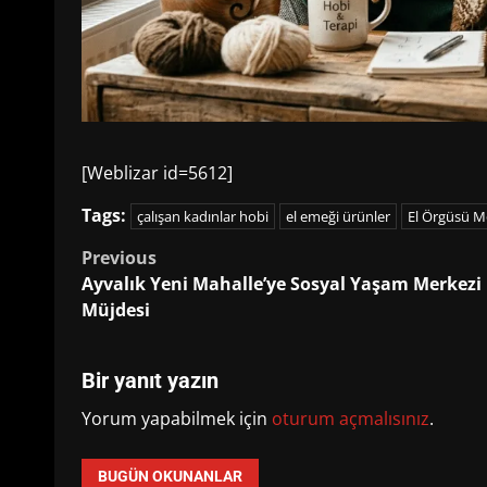
[Weblizar id=5612]
Tags:
çalışan kadınlar hobi
el emeği ürünler
El Örgüsü M
Post
Previous
Ayvalık Yeni Mahalle’ye Sosyal Yaşam Merkezi
navigation
Müjdesi
Bir yanıt yazın
Yorum yapabilmek için
oturum açmalısınız
.
BUGÜN OKUNANLAR