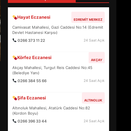
4
Hayat Eczanesi
EDREMIT MERKEZ
BALIKESİR MÜZELERİNDE
Camivasat Mahallesi, Gazi Caddesi No:14 (Edremit
SÜRE UZATILDI: NE DEĞİŞTİ?
Devlet Hastanesi Karşısı)
5
0266 373 11 22
24 Saat Açık
Körfez Eczanesi
BURHANİYE SATRANÇ
AKÇAY
TURNUVASI KAYITLARI NEYİ
Akçay Mahallesi, Turgut Reis Caddesi No:45
DEĞİŞTİRİYOR?
(Belediye Yanı)
6
0266 384 55 66
24 Saat Açık
BURHANİYE
Şifa Eczanesi
BELEDİYESPOR’DA YENİ
ALTINOLUK
YÖNETİM NASIL ŞEKİLLENDİ?
Altınoluk Mahallesi, Atatürk Caddesi No:82
7
(Kordon Boyu)
0266 396 33 44
24 Saat Açık