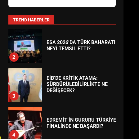
AYVALIK SU MİRASI İÇİN
HAREKETE GEÇİYOR: GÖZLER
BULUŞMADA
1
TREND HABERLER
ESA 2026’DA TÜRK BAHARATI
NEYİ TEMSİL ETTİ?
2
EİB’DE KRİTİK ATAMA:
SÜRDÜRÜLEBİLİRLİKTE NE
DEĞİŞECEK?
3
EDREMİT’İN GURURU TÜRKİYE
FİNALİNDE NE BAŞARDI?
4