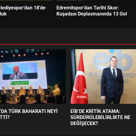
lediyespor’dan 18’de
Edremitspor’dan Tarihi Skor:
luk
Kuşadası Deplasmanında 13 Gol
Haber
’DA TÜRK BAHARATI NEYİ
EİB’DE KRİTİK ATAMA:
TTİ?
SÜRDÜRÜLEBİLİRLİKTE NE
DEĞİŞECEK?