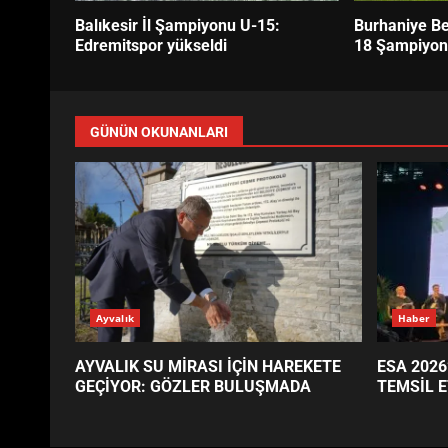
Balıkesir İl Şampiyonu U-15:
Burhaniye Be
Edremitspor yükseldi
18 Şampiyon
GÜNÜN OKUNANLARI
Ayvalık
Haber
AYVALIK SU MİRASI İÇİN HAREKETE
ESA 2026
GEÇİYOR: GÖZLER BULUŞMADA
TEMSİL E