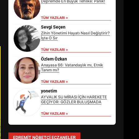
Depremde En Büyük Tehlike: Panik!
TÜM YAZILARI »
Sevgi Seçen
Zihin Yönetimi Hayatı Nasıl Değiştirir?
İşte O Sır
TÜM YAZILARI »
Özlem Özkan
Anayasa 66: Vatandaşlık mı, Etnik
Tanım mı?
TÜM YAZILARI »
EİB’DE KRİTİK ATAMA:
SÜRDÜRÜLEBİLİRLİKTE NE
yonetim
DEĞİŞECEK?
AYVALIK SU MİRASI İÇİN HAREKETE
3
GEÇİYOR: GÖZLER BULUŞMADA
TÜM YAZILARI »
EDREMİT’İN GURURU TÜRKİYE
FİNALİNDE NE BAŞARDI?
EDREMIT NÖBETÇI ECZANELER