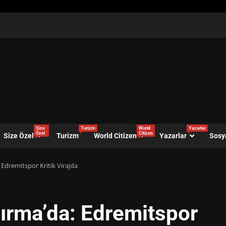
Size
Turizm
World
Yazarlar
Özel
Citizen
Size Özel
Turizm
World Citizen
Yazarlar
Sosy
 Edremitspor Kritik Virajda
ırma’da: Edremitspor