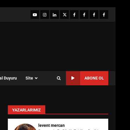
YouTube
Instagram
LinkedIn
twitter
facebook-
Facebook-
Facebook-
Facebook-
1
2
3
Grup
al Duyuru
Site
ABONE OL
YAZARLARIMIZ
levent mercan