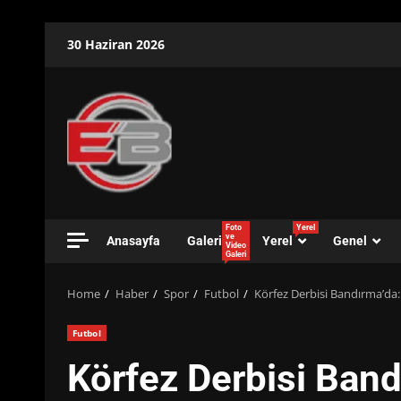
Skip
30 Haziran 2026
to
content
Foto
Yerel
ve
Anasayfa
Galeri
Yerel
Genel
Video
Galeri
Home
Haber
Spor
Futbol
Körfez Derbisi Bandırma’da:
Futbol
Körfez Derbisi Band