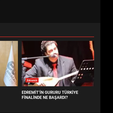
BALIKESİR MÜZELERİNDE
SÜRE UZATILDI: NE DEĞİŞTİ?
5
BURHANİYE SATRANÇ
TURNUVASI KAYITLARI NEYİ
DEĞİŞTİRİYOR?
6
BURHANİYE
BELEDİYESPOR’DA YENİ
Edremit
YÖNETİM NASIL ŞEKİLLENDİ?
7
EDREMİT’İN GURURU TÜRKİYE
FİNALİNDE NE BAŞARDI?