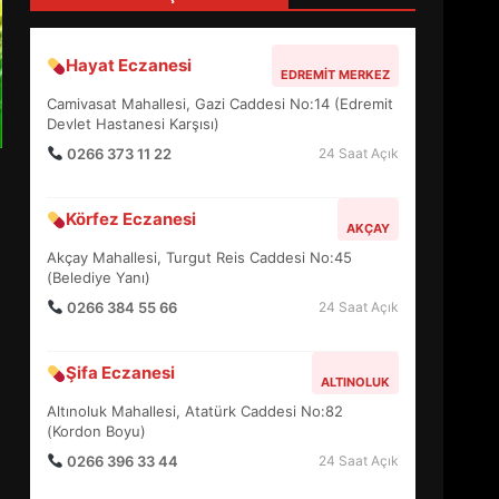
4
Hayat Eczanesi
EDREMIT MERKEZ
BALIKESİR MÜZELERİNDE
Camivasat Mahallesi, Gazi Caddesi No:14 (Edremit
SÜRE UZATILDI: NE DEĞİŞTİ?
Devlet Hastanesi Karşısı)
5
0266 373 11 22
24 Saat Açık
Körfez Eczanesi
BURHANİYE SATRANÇ
AKÇAY
TURNUVASI KAYITLARI NEYİ
Akçay Mahallesi, Turgut Reis Caddesi No:45
DEĞİŞTİRİYOR?
(Belediye Yanı)
6
0266 384 55 66
24 Saat Açık
BURHANİYE
Şifa Eczanesi
BELEDİYESPOR’DA YENİ
ALTINOLUK
YÖNETİM NASIL ŞEKİLLENDİ?
Altınoluk Mahallesi, Atatürk Caddesi No:82
7
(Kordon Boyu)
0266 396 33 44
24 Saat Açık