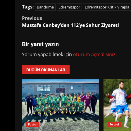
Tags:
Bandırma
Edremitspor
Edremitspor Kritik Virajda
Post
Previous
Mustafa Canbey’den 112’ye Sahur Ziyareti
navigation
Bir yanıt yazın
Yorum yapabilmek için
oturum açmalısınız
.
BUGÜN OKUNANLAR
Futbol
Futbol