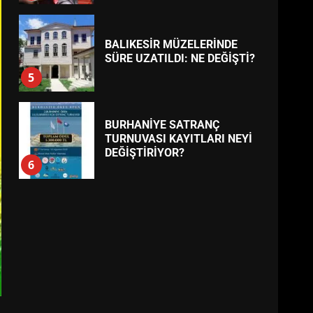
BALIKESİR MÜZELERİNDE
SÜRE UZATILDI: NE DEĞİŞTİ?
5
BURHANİYE SATRANÇ
TURNUVASI KAYITLARI NEYİ
DEĞİŞTİRİYOR?
6
BURHANİYE
BELEDİYESPOR’DA YENİ
YÖNETİM NASIL ŞEKİLLENDİ?
7
AYVALIK SU MİRASI İÇİN