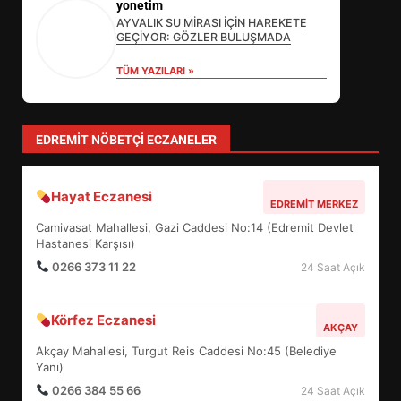
yonetim
SÜRDÜRÜLEBİLİRLİKTE NE
AYVALIK SU MİRASI İÇİN HAREKETE
DEĞİŞECEK?
GEÇİYOR: GÖZLER BULUŞMADA
3
TÜM YAZILARI »
EDREMİT’İN GURURU TÜRKİYE
FİNALİNDE NE BAŞARDI?
EDREMIT NÖBETÇI ECZANELER
4
Hayat Eczanesi
EDREMIT MERKEZ
BALIKESİR MÜZELERİNDE SÜRE
Camivasat Mahallesi, Gazi Caddesi No:14 (Edremit Devlet
UZATILDI: NE DEĞİŞTİ?
Hastanesi Karşısı)
5
0266 373 11 22
24 Saat Açık
Körfez Eczanesi
BURHANİYE SATRANÇ
AKÇAY
TURNUVASI KAYITLARI NEYİ
Akçay Mahallesi, Turgut Reis Caddesi No:45 (Belediye
DEĞİŞTİRİYOR?
Yanı)
6
0266 384 55 66
24 Saat Açık