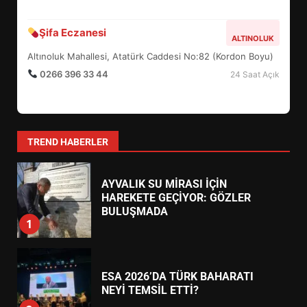
BURHANİYE BELEDİYESPOR’DA
Şifa Eczanesi
ALTINOLUK
YENİ YÖNETİM NASIL
Altınoluk Mahallesi, Atatürk Caddesi No:82 (Kordon Boyu)
ŞEKİLLENDİ?
7
0266 396 33 44
24 Saat Açık
AYVALIK SU MİRASI İÇİN
HAREKETE GEÇİYOR: GÖZLER
TREND HABERLER
BULUŞMADA
1
ESA 2026’DA TÜRK BAHARATI
NEYİ TEMSİL ETTİ?
2
EİB’DE KRİTİK ATAMA:
SÜRDÜRÜLEBİLİRLİKTE NE