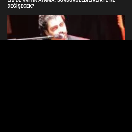
EİB’DE KRİTİK ATAMA: SÜRDÜRÜLEBİLİRLİKTE NE
BURHANİYE BELEDİYESPOR’DA
DEĞİŞECEK?
YENİ YÖNETİM NASIL
ŞEKİLLENDİ?
7
Edremit
EDREMİT’İN GURURU TÜRKİYE FİNALİNDE NE
BAŞARDI?
Copyright © 2026 Ezberbozan Medya için
hazırlanmıştır
|
DarkNews
by AF themes.