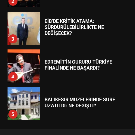
DEĞİŞECEK?
3
EDREMİT’İN GURURU TÜRKİYE
FİNALİNDE NE BAŞARDI?
4
BALIKESİR MÜZELERİNDE SÜRE
UZATILDI: NE DEĞİŞTİ?
5
BURHANİYE SATRANÇ
TURNUVASI KAYITLARI NEYİ
DEĞİŞTİRİYOR?
6