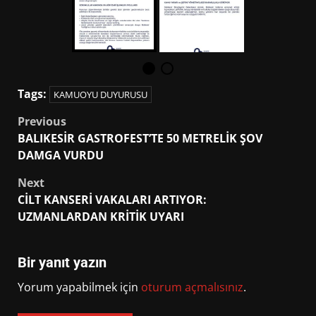
Tags:
KAMUOYU DUYURUSU
Post
Previous
BALIKESİR GASTROFEST’TE 50 METRELİK ŞOV
navigation
DAMGA VURDU
Next
CİLT KANSERİ VAKALARI ARTIYOR:
UZMANLARDAN KRİTİK UYARI
Bir yanıt yazın
Yorum yapabilmek için
oturum açmalısınız
.