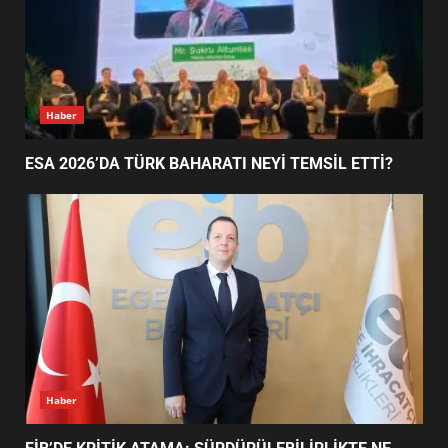
3
EDREMİT’İN GURURU TÜRKİYE
FİNALİNDE NE BAŞARDI?
Haber
4
ESA 2026’DA TÜRK BAHARATI NEYİ TEMSİL ETTİ?
BALIKESİR MÜZELERİNDE SÜRE
UZATILDI: NE DEĞİŞTİ?
5
BURHANİYE SATRANÇ
TURNUVASI KAYITLARI NEYİ
DEĞİŞTİRİYOR?
6
Haber