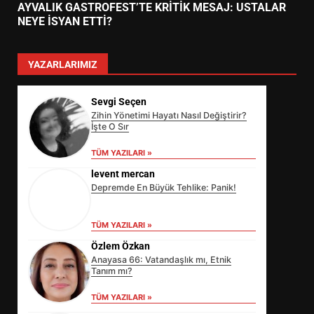
AYVALIK GASTROFEST’TE KRİTİK MESAJ: USTALAR
NEYE İSYAN ETTİ?
YAZARLARIMIZ
Sevgi Seçen
Zihin Yönetimi Hayatı Nasıl Değiştirir?
İşte O Sır
TÜM YAZILARI »
levent mercan
Depremde En Büyük Tehlike: Panik!
TÜM YAZILARI »
Özlem Özkan
Anayasa 66: Vatandaşlık mı, Etnik
Tanım mı?
TÜM YAZILARI »
EİB’DE KRİTİK ATAMA: