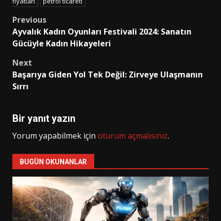
fiyatları
petrol ticareti
Post
Previous
Ayvalık Kadın Oyunları Festivali 2024: Sanatın
navigation
Gücüyle Kadın Hikayeleri
Next
Başarıya Giden Yol Tek Değil: Zirveye Ulaşmanın
Sırrı
Bir yanıt yazın
Yorum yapabilmek için
oturum açmalısınız
.
BUGÜN OKUNANLAR