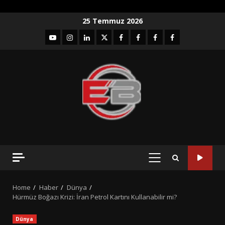
Skip
25 Temmuz 2026
to
YouTube
Instagram
LinkedIn
twitter
facebook-
Facebook-
Facebook-
Facebook-
content
1
2
3
Grup
PRIMARY
MENU
Home
Haber
Dünya
Hürmüz Boğazı Krizi: İran Petrol Kartını Kullanabilir mi?
Dünya