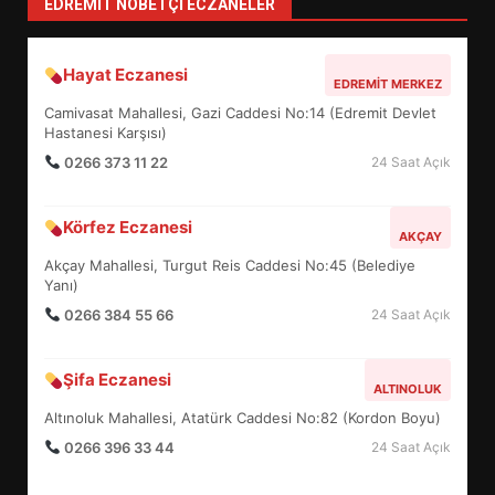
EDREMIT NÖBETÇI ECZANELER
BURHANİYE SATRANÇ
Hayat Eczanesi
EDREMIT MERKEZ
TURNUVASI KAYITLARI NEYİ
Camivasat Mahallesi, Gazi Caddesi No:14 (Edremit Devlet
DEĞİŞTİRİYOR?
6
Hastanesi Karşısı)
0266 373 11 22
24 Saat Açık
BURHANİYE BELEDİYESPOR’DA
Körfez Eczanesi
YENİ YÖNETİM NASIL
AKÇAY
ŞEKİLLENDİ?
Akçay Mahallesi, Turgut Reis Caddesi No:45 (Belediye
7
Yanı)
0266 384 55 66
24 Saat Açık
AYVALIK SU MİRASI İÇİN
HAREKETE GEÇİYOR: GÖZLER
Şifa Eczanesi
ALTINOLUK
BULUŞMADA
1
Altınoluk Mahallesi, Atatürk Caddesi No:82 (Kordon Boyu)
0266 396 33 44
24 Saat Açık