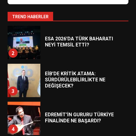
ESA 2026’DA TÜRK BAHARATI
NEYİ TEMSİL ETTİ?
2
TREND HABERLER
EİB’DE KRİTİK ATAMA:
SÜRDÜRÜLEBİLİRLİKTE NE
DEĞİŞECEK?
3
EDREMİT’İN GURURU TÜRKİYE
FİNALİNDE NE BAŞARDI?
4
BALIKESİR MÜZELERİNDE SÜRE
UZATILDI: NE DEĞİŞTİ?
5