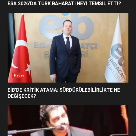
ESA 2026’DA TÜRK BAHARATI NEYİ TEMSİL ETTİ?
BURHANİYE SATRANÇ
TURNUVASI KAYITLARI NEYİ
DEĞİŞTİRİYOR?
6
BURHANİYE BELEDİYESPOR’DA
YENİ YÖNETİM NASIL
ŞEKİLLENDİ?
7
Haber
EİB’DE KRİTİK ATAMA: SÜRDÜRÜLEBİLİRLİKTE NE
DEĞİŞECEK?