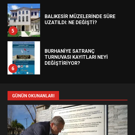
BURHANİYE SATRANÇ
TURNUVASI KAYITLARI NEYİ
DEĞİŞTİRİYOR?
6
BURHANİYE BELEDİYESPOR’DA
YENİ YÖNETİM NASIL
ŞEKİLLENDİ?
7
AYVALIK SU MİRASI İÇİN
HAREKETE GEÇİYOR: GÖZLER
GÜNÜN OKUNANLARI
BULUŞMADA
1
ESA 2026’DA TÜRK BAHARATI