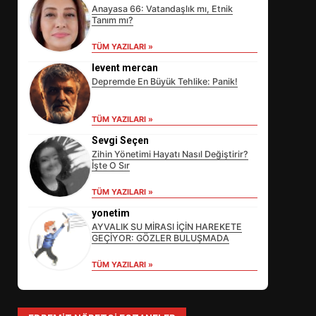
Anayasa 66: Vatandaşlık mı, Etnik
Tanım mı?
TÜM YAZILARI »
levent mercan
Depremde En Büyük Tehlike: Panik!
EİB’DE KRİTİK ATAMA:
SÜRDÜRÜLEBİLİRLİKTE NE
TÜM YAZILARI »
DEĞİŞECEK?
3
Sevgi Seçen
Zihin Yönetimi Hayatı Nasıl Değiştirir?
İşte O Sır
EDREMİT’İN GURURU TÜRKİYE
TÜM YAZILARI »
FİNALİNDE NE BAŞARDI?
yonetim
4
AYVALIK SU MİRASI İÇİN HAREKETE
GEÇİYOR: GÖZLER BULUŞMADA
TÜM YAZILARI »
BALIKESİR MÜZELERİNDE SÜRE
UZATILDI: NE DEĞİŞTİ?
5