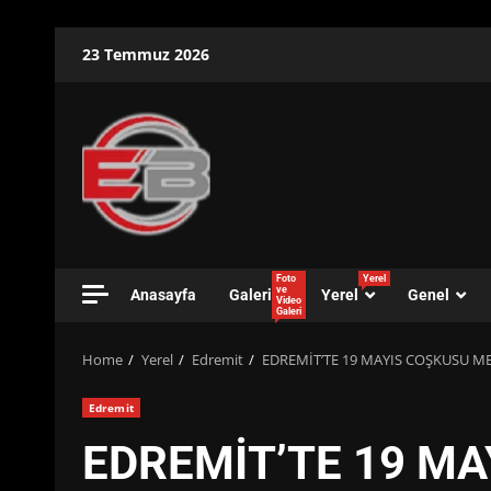
Skip
23 Temmuz 2026
to
content
Foto
Yerel
ve
Anasayfa
Galeri
Yerel
Genel
Video
Galeri
Home
Yerel
Edremit
EDREMİT’TE 19 MAYIS COŞKUSU M
Edremit
EDREMİT’TE 19 M