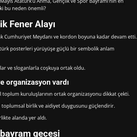
9 Mayıs Atatürk’ü Anma, Gençlik ve Spor Bayramı’nın en
eki bu neden önemli?
lik Fener Alayı
rak Cumhuriyet Meydanı ve kordon boyuna kadar devam etti.
tatürk posterleri yürüyüşe güçlü bir sembolik anlam
r ve sloganlarla coşkuya ortak oldu.
ve organizasyon vardı
vil toplum kuruluşlarının ortak organizasyonu dikkat çekti.
, toplumsal birlik ve aidiyet duygusunu güçlendirir.
ikte alanda yer aldı.
 bayram gecesi