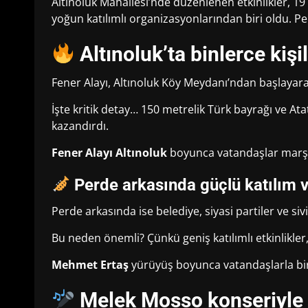
Altınoluk Mahallesi’nde düzenlenen etkinlikler, 1
yoğun katılımlı organizasyonlarından biri oldu. P
Altınoluk’ta binlerce kişi
Fener Alayı, Altınoluk Köy Meydanı’ndan başlaya
İşte kritik detay… 150 metrelik Türk bayrağı ve A
kazandırdı.
Fener Alayı Altınoluk
boyunca vatandaşlar marşla
Perde arkasında güçlü katılım 
Perde arkasında ise belediye, siyasi partiler ve si
Bu neden önemli? Çünkü geniş katılımlı etkinlikler
Mehmet Ertaş
yürüyüş boyunca vatandaşlarla birl
Melek Mosso konseriyle