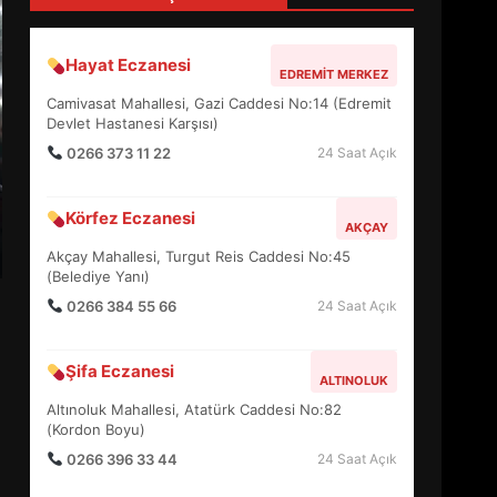
4
Hayat Eczanesi
EDREMIT MERKEZ
BALIKESİR MÜZELERİNDE
Camivasat Mahallesi, Gazi Caddesi No:14 (Edremit
SÜRE UZATILDI: NE DEĞİŞTİ?
Devlet Hastanesi Karşısı)
5
0266 373 11 22
24 Saat Açık
Körfez Eczanesi
BURHANİYE SATRANÇ
AKÇAY
TURNUVASI KAYITLARI NEYİ
Akçay Mahallesi, Turgut Reis Caddesi No:45
DEĞİŞTİRİYOR?
(Belediye Yanı)
6
0266 384 55 66
24 Saat Açık
BURHANİYE
Şifa Eczanesi
BELEDİYESPOR’DA YENİ
ALTINOLUK
YÖNETİM NASIL ŞEKİLLENDİ?
Altınoluk Mahallesi, Atatürk Caddesi No:82
7
(Kordon Boyu)
0266 396 33 44
24 Saat Açık