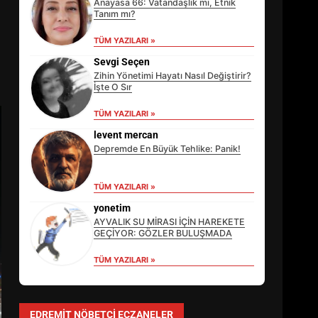
Anayasa 66: Vatandaşlık mı, Etnik
Tanım mı?
TÜM YAZILARI »
Sevgi Seçen
Zihin Yönetimi Hayatı Nasıl Değiştirir?
İşte O Sır
TÜM YAZILARI »
levent mercan
Depremde En Büyük Tehlike: Panik!
TÜM YAZILARI »
EİB’DE KRİTİK ATAMA:
SÜRDÜRÜLEBİLİRLİKTE NE
yonetim
DEĞİŞECEK?
AYVALIK SU MİRASI İÇİN HAREKETE
3
GEÇİYOR: GÖZLER BULUŞMADA
TÜM YAZILARI »
EDREMİT’İN GURURU TÜRKİYE
FİNALİNDE NE BAŞARDI?
EDREMIT NÖBETÇI ECZANELER