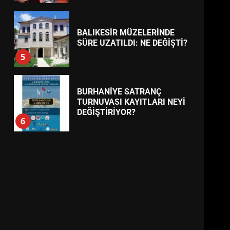
BALIKESİR MÜZELERİNDE
SÜRE UZATILDI: NE DEĞİŞTİ?
5
BURHANİYE SATRANÇ
TURNUVASI KAYITLARI NEYİ
DEĞİŞTİRİYOR?
6
BURHANİYE
BELEDİYESPOR’DA YENİ
YÖNETİM NASIL ŞEKİLLENDİ?
7
AYVALIK SU MİRASI İÇİN