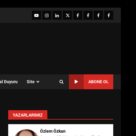
YouTube
Instagram
LinkedIn
twitter
facebook-
Facebook-
Facebook-
Facebook-
1
2
3
Grup
al Duyuru
Site
ABONE OL
YAZARLARIMIZ
Özlem Özkan