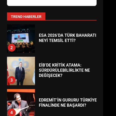
AYVALIK SU MİRASI İÇİN
HAREKETE GEÇİYOR: GÖZLER
BULUŞMADA
1
TREND HABERLER
ESA 2026’DA TÜRK BAHARATI
NEYİ TEMSİL ETTİ?
2
EİB’DE KRİTİK ATAMA:
SÜRDÜRÜLEBİLİRLİKTE NE
DEĞİŞECEK?
3
EDREMİT’İN GURURU TÜRKİYE
FİNALİNDE NE BAŞARDI?
4