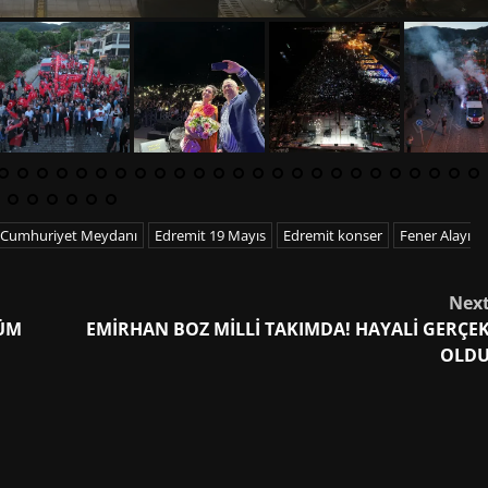
Cumhuriyet Meydanı
Edremit 19 Mayıs
Edremit konser
Fener Alayı
Nex
TÜM
EMİRHAN BOZ MİLLİ TAKIMDA! HAYALİ GERÇE
OLD