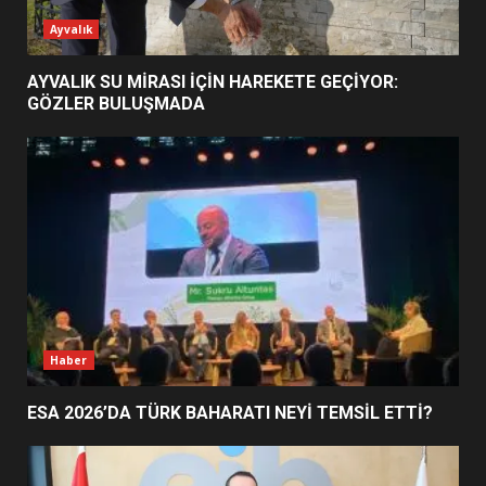
ESA 2026’DA TÜRK BAHARATI
Ayvalık
NEYİ TEMSİL ETTİ?
2
AYVALIK SU MİRASI İÇİN HAREKETE GEÇİYOR:
GÖZLER BULUŞMADA
EİB’DE KRİTİK ATAMA:
SÜRDÜRÜLEBİLİRLİKTE NE
DEĞİŞECEK?
3
EDREMİT’İN GURURU TÜRKİYE
FİNALİNDE NE BAŞARDI?
4
Haber
ESA 2026’DA TÜRK BAHARATI NEYİ TEMSİL ETTİ?
BALIKESİR MÜZELERİNDE SÜRE
UZATILDI: NE DEĞİŞTİ?