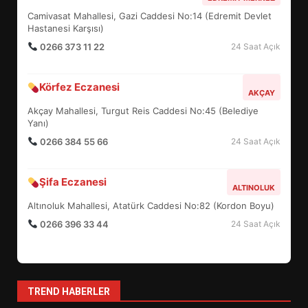
UZATILDI: NE DEĞİŞTİ?
Camivasat Mahallesi, Gazi Caddesi No:14 (Edremit Devlet
5
Hastanesi Karşısı)
0266 373 11 22
24 Saat Açık
BURHANİYE SATRANÇ
Körfez Eczanesi
TURNUVASI KAYITLARI NEYİ
AKÇAY
DEĞİŞTİRİYOR?
Akçay Mahallesi, Turgut Reis Caddesi No:45 (Belediye
6
Yanı)
0266 384 55 66
24 Saat Açık
BURHANİYE BELEDİYESPOR’DA
YENİ YÖNETİM NASIL
Şifa Eczanesi
ALTINOLUK
ŞEKİLLENDİ?
7
Altınoluk Mahallesi, Atatürk Caddesi No:82 (Kordon Boyu)
0266 396 33 44
24 Saat Açık
AYVALIK SU MİRASI İÇİN
HAREKETE GEÇİYOR: GÖZLER
BULUŞMADA
1
TREND HABERLER