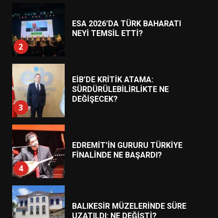
ESA 2026’DA TÜRK BAHARATI
NEYİ TEMSİL ETTİ?
2
EİB’DE KRİTİK ATAMA:
SÜRDÜRÜLEBİLİRLİKTE NE
DEĞİŞECEK?
3
EDREMİT’İN GURURU TÜRKİYE
FİNALİNDE NE BAŞARDI?
4
BALIKESİR MÜZELERİNDE SÜRE
UZATILDI: NE DEĞİŞTİ?