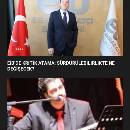
5
BURHANİYE SATRANÇ
TURNUVASI KAYITLARI NEYİ
DEĞİŞTİRİYOR?
6
Haber
BURHANİYE BELEDİYESPOR’DA
YENİ YÖNETİM NASIL
EİB’DE KRİTİK ATAMA: SÜRDÜRÜLEBİLİRLİKTE NE
ŞEKİLLENDİ?
DEĞİŞECEK?
7