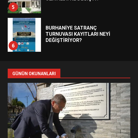
5
BURHANİYE SATRANÇ
TURNUVASI KAYITLARI NEYİ
DEĞİŞTİRİYOR?
6
BURHANİYE BELEDİYESPOR’DA
YENİ YÖNETİM NASIL
GÜNÜN OKUNANLARI
ŞEKİLLENDİ?
7
AYVALIK SU MİRASI İÇİN
HAREKETE GEÇİYOR: GÖZLER
BULUŞMADA
1