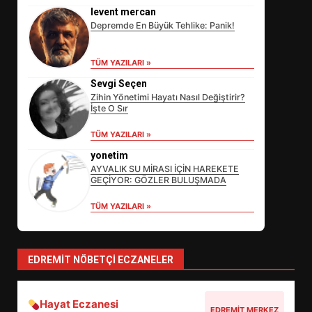
levent mercan
Depremde En Büyük Tehlike: Panik!
TÜM YAZILARI »
Sevgi Seçen
Zihin Yönetimi Hayatı Nasıl Değiştirir?
İşte O Sır
EİB’DE KRİTİK ATAMA:
TÜM YAZILARI »
SÜRDÜRÜLEBİLİRLİKTE NE
DEĞİŞECEK?
yonetim
3
AYVALIK SU MİRASI İÇİN HAREKETE
GEÇİYOR: GÖZLER BULUŞMADA
TÜM YAZILARI »
EDREMİT’İN GURURU TÜRKİYE
FİNALİNDE NE BAŞARDI?
4
EDREMIT NÖBETÇI ECZANELER
Hayat Eczanesi
BALIKESİR MÜZELERİNDE SÜRE
EDREMIT MERKEZ