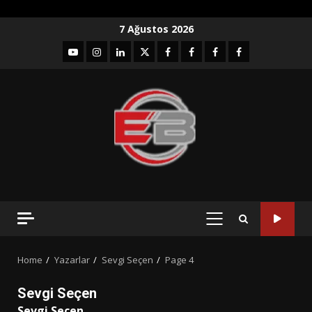
Skip
7 Ağustos 2026
to
YouTube
Instagram
LinkedIn
twitter
facebook-
Facebook-
Facebook-
Facebook-
content
1
2
3
Grup
PRIMARY
MENU
Home
Yazarlar
Sevgi Seçen
Page 4
Sevgi Seçen
Sevgi Seçen